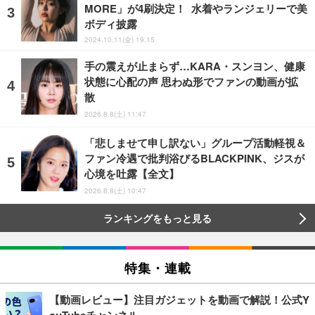
MORE」が4刷決定！ 水着やランジェリーで美
ボディ披露
2024.10.11(金) 19:15
手の震えが止まらず…KARA・スンヨン、健康
状態に心配の声 思わぬ形でファンの動画が拡
散
2026.8.8(土) 11:47
「悲しませて申し訳ない」グループ活動軽視＆
ファン冷遇で批判浴びるBLACKPINK、ジスが
心境を吐露【全文】
2026.8.8(土) 10:47
ランキングをもっと見る
特集・連載
【動画レビュー】注目ガジェットを動画で解説！公式Y
ouTubeチャンネル