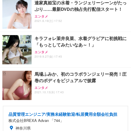
達家真姫宝の水着・ランジェリーシーンがたっ
ぷり……最新DVDの独占先行配信スタート！
エンタメ
2021.6.19(土) 17:52
キラフォレ茉井良菜、水着グラビアに初挑戦に
「もっとしてみたいなあ～！」
エンタメ
2019.9.27(金) 17:45
馬場ふみか、初のコラボランジェリー発売！圧
巻のボディをビジュアルで披露
エンタメ
2021.10.13(水) 17:43
品質管理エンジニア/実務未経験歓迎/転居費用全額会社負担
株式会社BREXA Advan 「744」
神奈川県