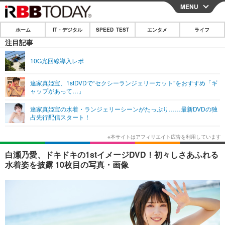
MENU
CLOSE
ホーム
IT・デジタル
SPEED TEST
エンタメ
ライフ
ホーム
注目記事
IT・デジタル
10G光回線導入レポ
IT・デジタルTOP
スマートフォン
SPEED TEST
達家真姫宝、1stDVDで“セクシーランジェリーカット”をおすすめ「ギ
ャップがあって…」
ネタ
ガジェット・ツール
エンタメ
達家真姫宝の水着・ランジェリーシーンがたっぷり……最新DVDの独
ショッピング
その他
占先行配信スタート！
エンタメTOP
映画・ドラマ
ライフ
韓流・K-POP
韓国・芸能
ライフTOP
グルメ
リリース一覧
白瀬乃愛、ドキドキの1stイメージDVD！初々しさあふれる
音楽
スポーツ
ペット
ショッピング
水着姿を披露 10枚目の写真・画像
プッシュ通知の停止方法
グラビア
ブログ
その他
ショッピング
その他