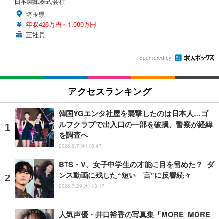
日本製紙株式会社
埼玉県
年収426万円～1,000万円
正社員
Sponsored by
アクセスランキング
韓国YGエンタ社屋を襲撃したのは日本人…ゴ
ルフクラブで出入口の一部を破損、警察が経緯
を調査へ
2026.8.7(金) 18:47
BTS・V、女子中学生の才能に目を留めた？ ダ
ンス動画に残した“短い一言”に反響続々
2026.7.29(水) 13:17
人気声優・井口裕香の写真集「MORE MORE