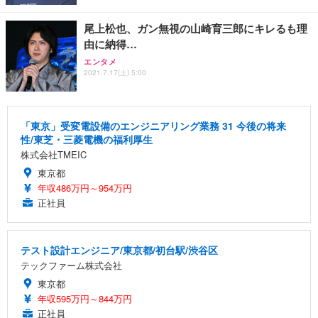
尾上松也、ガン無視の山崎育三郎にキレるも理
由に納得…
エンタメ
2021.7.17(土) 5:00
「東京」受変電設備のエンジニアリング業務 31 今後の将来
性/東芝・三菱電機の福利厚生
株式会社TMEIC
東京都
年収486万円～954万円
正社員
テスト設計エンジニア/東京都/初台駅/渋谷区
テックファーム株式会社
東京都
年収595万円～844万円
正社員