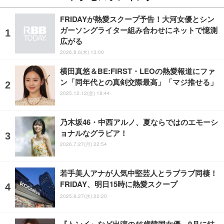
FRIDAYが熱愛スクープ予告！大河女優とシン
ガーソングライター組み合わせにネットで憶測
広がる
2026.8.6(木) 13:00
横田真悠＆BE:FIRST・LEOの熱愛報道にファ
ン「同年代との真剣交際最高」「マジ推せる」
2025.12.12(金) 18:44
乃木坂46・中西アルノ、夏ならではのエモーシ
ョナルなグラビア！
2026.7.27(月) 22:54
若手美人アナが人気中堅芸人とラブラブ同棲！
FRIDAY、明日15時に熱愛スクープ
2025.8.27(水) 22:20