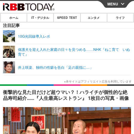
MENU
CLOSE
ホーム
IT・デジタル
SPEED TEST
エンタメ
ライフ
ホーム
注目記事
IT・デジタル
10G光回線導入レポ
IT・デジタルTOP
スマートフォン
SPEED TEST
保護犬を迎え入れた家庭の日々を見つめる……NHK『ねこ育て いぬ
育て』
ネタ
ガジェット・ツール
エンタメ
井上咲楽、独特の性癖を告白「足の親指に…」
ショッピング
その他
エンタメTOP
映画・ドラマ
ライフ
韓流・K-POP
韓国・芸能
ライフTOP
グルメ
リリース一覧
衝撃的な見た目だけど超ウマい？！ハライチが個性的な絶
音楽
スポーツ
ペット
ショッピング
品寿司紹介......『人生最高レストラン』 1枚目の写真・画像
プッシュ通知の停止方法
グラビア
ブログ
その他
ショッピング
その他