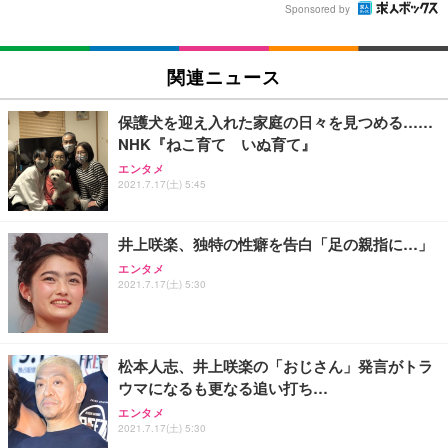
Sponsored by
関連ニュース
保護犬を迎え入れた家庭の日々を見つめる……
NHK『ねこ育て いぬ育て』
エンタメ
2021.7.17(土) 5:45
井上咲楽、独特の性癖を告白「足の親指に…」
エンタメ
2021.7.17(土) 5:30
松本人志、井上咲楽の「おじさん」発言がトラ
ウマになるも更なる追い打ち…
エンタメ
2021.7.17(土) 5:30