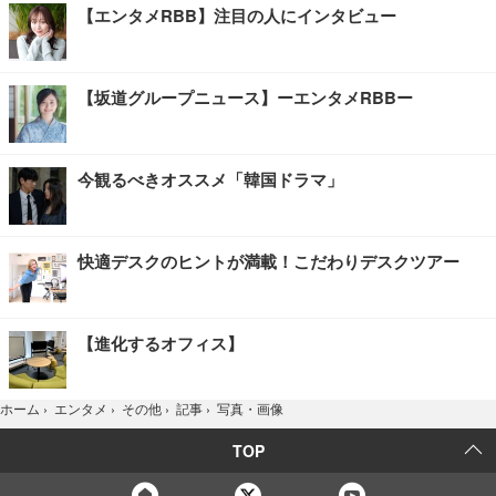
【エンタメRBB】注目の人にインタビュー
【坂道グループニュース】ーエンタメRBBー
今観るべきオススメ「韓国ドラマ」
快適デスクのヒントが満載！こだわりデスクツアー
【進化するオフィス】
写真・画像
ホーム
›
エンタメ
›
その他
›
記事
›
TOP