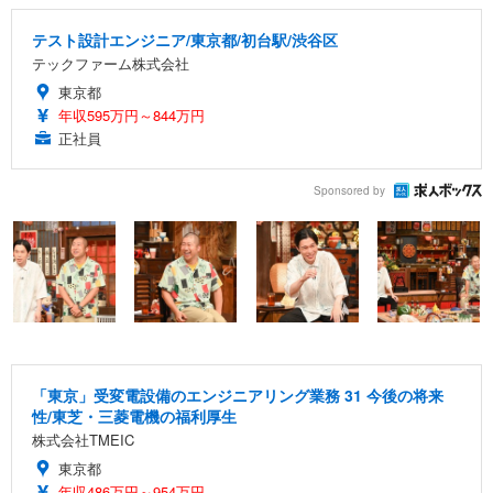
テスト設計エンジニア/東京都/初台駅/渋谷区
テックファーム株式会社
東京都
年収595万円～844万円
正社員
Sponsored by
「東京」受変電設備のエンジニアリング業務 31 今後の将来
性/東芝・三菱電機の福利厚生
株式会社TMEIC
東京都
年収486万円～954万円