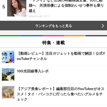
『トンイ』など出演の46歳韓国女優、9月に結
婚へ 共演俳優による強制わいせつ事件も乗り
越え
2026.8.6(木) 12:17
ランキングをもっと見る
特集・連載
【動画レビュー】注目ガジェットを動画で解説！公式Y
ouTubeチャンネル
10G光回線導入レポ
【アジア美食レポート】編集部注目のYouTuberがオス
スメ！タイ・バンコクに行ったら食べたいグルメをチ
ェック