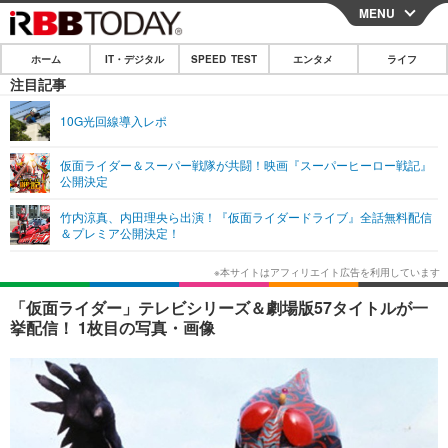
MENU
CLOSE
ホーム
IT・デジタル
SPEED TEST
エンタメ
ライフ
ホーム
注目記事
IT・デジタル
10G光回線導入レポ
IT・デジタルTOP
スマートフォン
SPEED TEST
仮面ライダー＆スーパー戦隊が共闘！映画『スーパーヒーロー戦記』
公開決定
ネタ
ガジェット・ツール
エンタメ
竹内涼真、内田理央ら出演！『仮面ライダードライブ』全話無料配信
ショッピング
その他
＆プレミア公開決定！
エンタメTOP
映画・ドラマ
ライフ
韓流・K-POP
韓国・芸能
ライフTOP
グルメ
リリース一覧
「仮面ライダー」テレビシリーズ＆劇場版57タイトルが一
音楽
スポーツ
ペット
ショッピング
挙配信！ 1枚目の写真・画像
プッシュ通知の停止方法
グラビア
ブログ
その他
ショッピング
その他