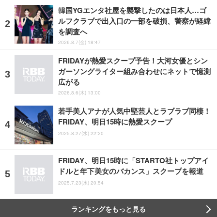
韓国YGエンタ社屋を襲撃したのは日本人…ゴ
ルフクラブで出入口の一部を破損、警察が経緯
を調査へ
2026.8.7(金) 18:47
FRIDAYが熱愛スクープ予告！大河女優とシン
ガーソングライター組み合わせにネットで憶測
広がる
2026.8.6(木) 13:00
若手美人アナが人気中堅芸人とラブラブ同棲！
FRIDAY、明日15時に熱愛スクープ
2025.8.27(水) 22:20
FRIDAY、明日15時に「STARTO社トップアイ
ドルと年下美女のバカンス」スクープを報道
2025.7.23(水) 20:54
ランキングをもっと見る