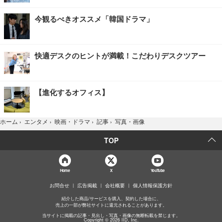
今観るべきオススメ「韓国ドラマ」
快適デスクのヒントが満載！こだわりデスクツアー
【進化するオフィス】
写真・画像
ホーム
›
エンタメ
›
映画・ドラマ
›
記事
›
TOP
Home
X
YouTube
お問合せ
広告掲載
会社概要
個人情報保護方針
紹介した商品/サービスを購入、契約した場合に、
売上の一部が弊社サイトに還元されることがあります。
当サイトに掲載の記事・見出し・写真・画像の無断転載を禁じます。
Copyright © 2026 IID, Inc.