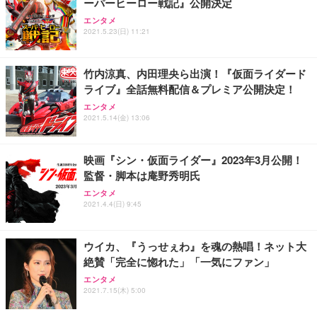
ーパーヒーロー戦記』公開決定
エンタメ
2021.5.23(日) 11:21
竹内涼真、内田理央ら出演！『仮面ライダード
ライブ』全話無料配信＆プレミア公開決定！
エンタメ
2021.5.14(金) 13:06
映画『シン・仮面ライダー』2023年3月公開！
監督・脚本は庵野秀明氏
エンタメ
2021.4.4(日) 9:45
ウイカ、『うっせぇわ』を魂の熱唱！ネット大
絶賛「完全に惚れた」「一気にファン」
エンタメ
2021.7.15(木) 5:00