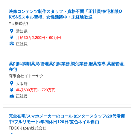
映像コンテンツ制作スタッフ・資格不問「正社員/在宅相談O
K/SNSスキル習得」女性活躍中・未経験歓迎
Yts株式会社
愛知県
月給30万2,200円～60万円
正社員
薬剤師/調剤薬局/管理薬剤師業務,調剤業務,服薬指導,薬歴管理,
在宅
有限会社イトーヤク
大阪府
年収600万円～720万円
正社員
完全在宅/スマホメーカーのコールセンタースタッフ/20代活躍
中/フルリモート/年間休日120日/髪色ネイル自由
TDCX Japan株式会社