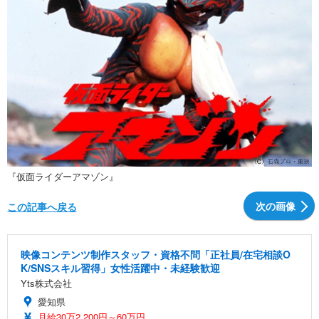
『仮面ライダーアマゾン』
次の画像
この記事へ戻る
映像コンテンツ制作スタッフ・資格不問「正社員/在宅相談O
K/SNSスキル習得」女性活躍中・未経験歓迎
Yts株式会社
愛知県
月給30万2,200円～60万円