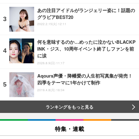
あの注目アイドルがランジェリー姿に！話題の
グラビアBEST20
2022.2.15(火) 12:11
何を意味するのか…めったに泣かないBLACKP
INK・ジス、10周年イベント終了しファンを前
に涙
2026.8.9(日) 11:17
Aqours声優・降幡愛の人生初写真集が発売！
四季をテーマに1年かけて制作
2019.4.8(月) 16:04
ランキングをもっと見る
特集・連載