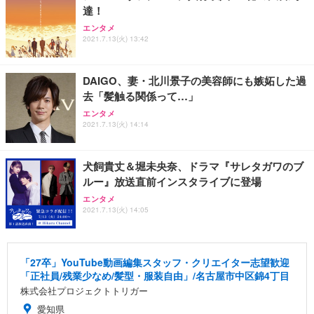
達！
エンタメ
2021.7.13(火) 13:42
DAIGO、妻・北川景子の美容師にも嫉妬した過
去「髪触る関係って…」
エンタメ
2021.7.13(火) 14:14
⽝飼貴丈＆堀未央奈、ドラマ『サレタガワのブ
ルー』放送直前インスタライブに登場
エンタメ
2021.7.13(火) 14:05
「27卒」YouTube動画編集スタッフ・クリエイター志望歓迎
「正社員/残業少なめ/髪型・服装自由」/名古屋市中区錦4丁目
株式会社プロジェクトトリガー
愛知県