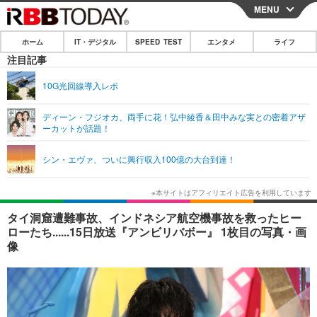
MENU
CLOSE
ホーム
IT・デジタル
SPEED TEST
エンタメ
ライフ
ホーム
注目記事
IT・デジタル
10G光回線導入レポ
IT・デジタルTOP
スマートフォン
SPEED TEST
ディーン・フジオカ、両手に花！弘中綾香＆田中みな実との密着アザ
ーカットが話題！
ネタ
ガジェット・ツール
エンタメ
シン・エヴァ、ついに興行収入100億の大台到達！
ショッピング
その他
エンタメTOP
映画・ドラマ
ライフ
韓流・K-POP
韓国・芸能
ライフTOP
グルメ
リリース一覧
タイ洞窟遭難事故、インドネシア航空機事故を救ったヒー
音楽
スポーツ
ペット
ショッピング
ローたち......15日放送『アンビリバボー』 1枚目の写真・画
プッシュ通知の停止方法
像
グラビア
ブログ
その他
ショッピング
その他