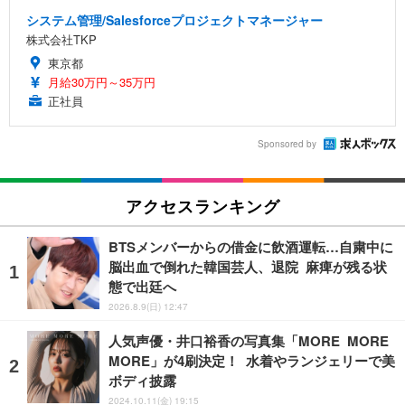
システム管理/Salesforceプロジェクトマネージャー
株式会社TKP
東京都
月給30万円～35万円
正社員
Sponsored by
アクセスランキング
BTSメンバーからの借金に飲酒運転…自粛中に
脳出血で倒れた韓国芸人、退院 麻痺が残る状
態で出廷へ
2026.8.9(日) 12:47
人気声優・井口裕香の写真集「MORE MORE
MORE」が4刷決定！ 水着やランジェリーで美
ボディ披露
2024.10.11(金) 19:15