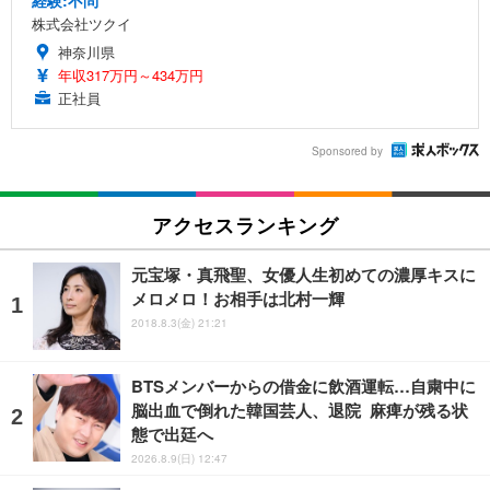
経験:不問
株式会社ツクイ
神奈川県
年収317万円～434万円
正社員
Sponsored by
アクセスランキング
元宝塚・真飛聖、女優人生初めての濃厚キスに
メロメロ！お相手は北村一輝
2018.8.3(金) 21:21
BTSメンバーからの借金に飲酒運転…自粛中に
脳出血で倒れた韓国芸人、退院 麻痺が残る状
態で出廷へ
2026.8.9(日) 12:47