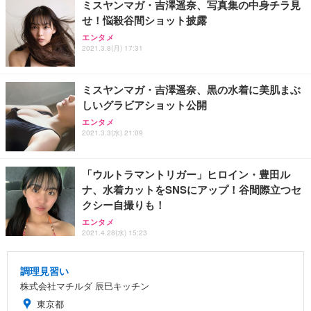
ミスヤンマガ・吉澤遥奈、写真集の中身チラ見
せ！悩殺谷間ショット披露
エンタメ
2021.3.8(月) 17:31
ミスヤンマガ・吉澤遥奈、黒の水着に美肌まぶ
しいグラビアショット公開
エンタメ
2021.3.3(水) 21:09
「ウルトラマントリガー」ヒロイン・豊田ル
ナ、水着カットをSNSにアップ！谷間際立つセ
クシー自撮りも！
エンタメ
2021.4.28(水) 15:23
調理見習い
株式会社マチルダ 辰巳キッチン
東京都