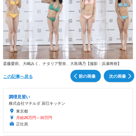
斎藤愛莉、大嶋みく、ナタリア聖奈、大島璃乃【撮影：浜瀬将樹】
前の画像
次の画像
この記事へ戻る
調理見習い
株式会社マチルダ 辰巳キッチン
東京都
月給26万円～30万円
正社員