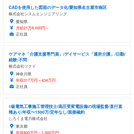
CADを使用した図面のデータ化/愛知県名古屋市南区
株式会社シスムエンジニアリング
愛知県
月給21万6,000円～
正社員
ケアマネ「介護支援専門員」/デイサービス「通所介護」/日勤/
経験:不問
株式会社ツクイ
神奈川県
年収317万円～434万円
正社員
1級電気工事施工管理技士/高圧受変電設備の現場監督/直行直
帰あり/年収〜1500万/定年なし/面接確約
しろくま電力株式会社
東京都
年収600万円～1,500万円