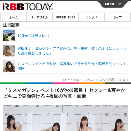
MENU
CLOSE
ホーム
IT・デジタル
SPEED TEST
エンタメ
ライフ
ホーム
注目記事
IT・デジタル
10G光回線導入レポ
IT・デジタルTOP
スマートフォン
SPEED TEST
豊田ルナ、最新グラビアで魅惑のボディ披露「彼女のように近いキョ
リ感で撮影しました」
ネタ
ガジェット・ツール
エンタメ
ミスヤンマガ・吉澤遥奈、写真集の中身チラ見せ！悩殺谷間ショット
ショッピング
その他
披露
エンタメTOP
映画・ドラマ
ライフ
韓流・K-POP
韓国・芸能
ライフTOP
グルメ
リリース一覧
『ミスマガジン』ベスト16がお披露目！ セクシー&爽やか
音楽
スポーツ
ペット
ショッピング
ビキニで笑顔弾ける 4枚目の写真・画像
プッシュ通知の停止方法
グラビア
ブログ
その他
ショッピング
その他