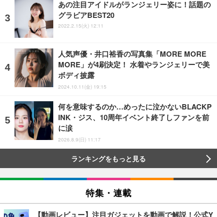
あの注目アイドルがランジェリー姿に！話題の
グラビアBEST20
2022.2.15(火) 12:11
人気声優・井口裕香の写真集「MORE MORE
MORE」が4刷決定！ 水着やランジェリーで美
ボディ披露
2024.10.11(金) 19:15
何を意味するのか…めったに泣かないBLACKP
INK・ジス、10周年イベント終了しファンを前
に涙
2026.8.9(日) 11:17
ランキングをもっと見る
特集・連載
【動画レビュー】注目ガジェットを動画で解説！公式Y