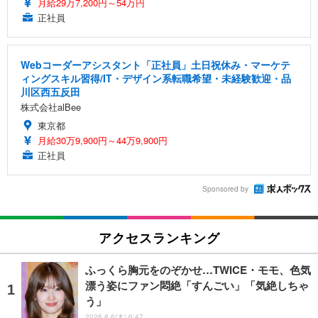
月給29万7,200円～54万円
正社員
Webコーダーアシスタント「正社員」土日祝休み・マーケテ
ィングスキル習得/IT・デザイン系転職希望・未経験歓迎・品
川区西五反田
株式会社alBee
東京都
月給30万9,900円～44万9,900円
正社員
Sponsored by
アクセスランキング
ふっくら胸元をのぞかせ…TWICE・モモ、色気
漂う姿にファン悶絶「すんごい」「気絶しちゃ
う」
2026.8.6(木) 6:47