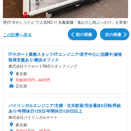
歴代“冷やしうどん”で人気NO.1! 丸亀製麺「鬼おろし肉ぶっかけ」を実食!
前の画像
次の画像
この記事へ戻る
ITサポート業務スタッフ/ITエンジニア/若手中心に活躍中/資格
取得支援あり/横浜オフィス
株式会社リクルートR&Dスタッフィング
東京都
月給20万円～44万円
正社員
バイリンガルエンジニア/主婦・主夫歓迎/完全週休2日制/昇給
あり/年間休日125日/年間休日120日以上
株式会社バイリンガルゲート
東京都
月給24万円～28万円