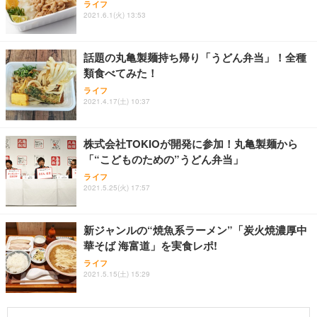
ライフ
2021.6.1(火) 13:53
話題の丸亀製麺持ち帰り「うどん弁当」！全種
類食べてみた！
ライフ
2021.4.17(土) 10:37
株式会社TOKIOが開発に参加！丸亀製麺から
「“こどものための”うどん弁当」
ライフ
2021.5.25(火) 17:57
新ジャンルの“焼魚系ラーメン”「炭火焼濃厚中
華そば 海富道」を実食レポ!
ライフ
2021.5.15(土) 15:29