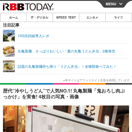
MENU
CLOSE
ホーム
IT・デジタル
SPEED TEST
エンタメ
ライフ
ホーム
注目記事
IT・デジタル
10G光回線導入レポ
IT・デジタルTOP
スマートフォン
SPEED TEST
丸亀製麺、さっぱりおいしい「夏の丸亀うどん弁当」2種発売
ネタ
ガジェット・ツール
エンタメ
話題の丸亀製麺持ち帰り「うどん弁当」！全種類食べてみた！
ショッピング
その他
エンタメTOP
映画・ドラマ
ライフ
韓流・K-POP
韓国・芸能
ライフTOP
グルメ
リリース一覧
歴代“冷やしうどん”で人気NO.1! 丸亀製麺「鬼おろし肉ぶ
音楽
スポーツ
ペット
ショッピング
っかけ」を実食! 4枚目の写真・画像
プッシュ通知の停止方法
グラビア
ブログ
その他
ショッピング
その他