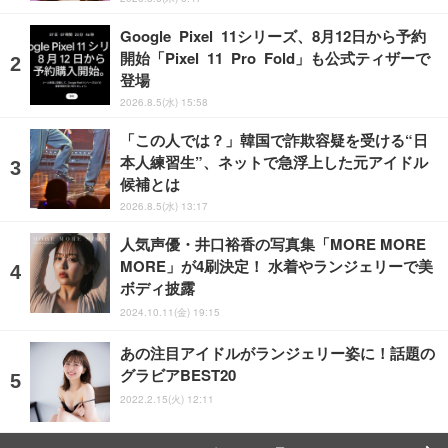
Google Pixel 11シリーズ、8月12日から予約
開始「Pixel 11 Pro Fold」も公式ティザーで
登場
2026.8.5(水) 15:58
「この人では？」韓国で詐欺容疑を受ける“日
本人練習生”、ネットで急浮上した元アイドル
候補とは
2026.8.5(水) 13:17
人気声優・井口裕香の写真集「MORE MORE
MORE」が4刷決定！ 水着やランジェリーで美
ボディ披露
2024.10.11(金) 19:15
あの注目アイドルがランジェリー姿に！話題の
グラビアBEST20
2022.2.15(火) 12:11