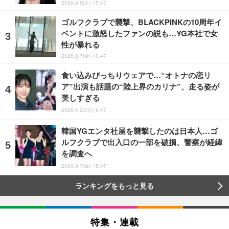
2026.8.8(土) 15:47
ゴルフクラブで襲撃、BLACKPINKの10周年イ
ベントに激怒したファンの説も…YG本社で女
性が暴れる
2026.8.7(金) 10:47
食い込みぴっちりウェアで…“オトナの恋リ
ア”出演も話題の“陸上界のカリナ”、走る姿が
美しすぎる
2026.4.20(月) 6:47
韓国YGエンタ社屋を襲撃したのは日本人…ゴ
ルフクラブで出入口の一部を破損、警察が経緯
を調査へ
2026.8.7(金) 18:47
ランキングをもっと見る
特集・連載