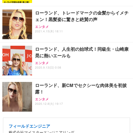
ローランド、トレードマークの金髪からイメチ
ェン！黒髪姿に驚きと絶賛の声
エンタメ
2021.4.15(木) 18:11
ローランド、人生初の始球式！同級生・山崎康
晃に熱いエールも
エンタメ
2020.9.13(日) 0:08
ローランド、新CMでセクシーな肉体美を初披
露！
エンタメ
2020.12.8(火) 19:17
フィールドエンジニア
株式会社マイスターエンジニアリング