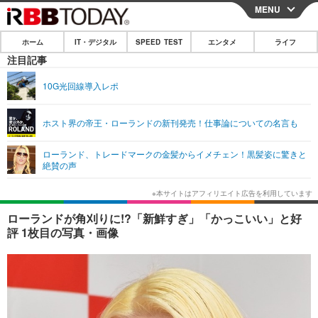
MENU
CLOSE
ホーム
IT・デジタル
SPEED TEST
エンタメ
ライフ
ホーム
注目記事
IT・デジタル
10G光回線導入レポ
IT・デジタルTOP
スマートフォン
SPEED TEST
ホスト界の帝王・ローランドの新刊発売！仕事論についての名言も
ネタ
ガジェット・ツール
エンタメ
ローランド、トレードマークの金髪からイメチェン！黒髪姿に驚きと
ショッピング
その他
絶賛の声
エンタメTOP
映画・ドラマ
ライフ
韓流・K-POP
韓国・芸能
ライフTOP
グルメ
リリース一覧
ローランドが角刈りに!?「新鮮すぎ」「かっこいい」と好
音楽
スポーツ
ペット
ショッピング
評 1枚目の写真・画像
プッシュ通知の停止方法
グラビア
ブログ
その他
ショッピング
その他