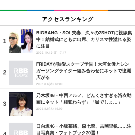
アクセスランキング
BIGBANG・SOL夫妻、久々の2SHOTに視線集
中！結婚式にともに出席、カリスマ性溢れる姿
に注目
2025.10.12(日) 17:47
FRIDAYが熱愛スクープ予告！大河女優とシン
ガーソングライター組み合わせにネットで憶測
広がる
2026.8.6(木) 13:00
乃木坂46・中西アルノ、どんくさすぎる浴衣動
画にネット「相変わらず」「嘘でしょ…」
2026.8.6(木) 15:09
日向坂46・小坂菜緒、森七菜、吉岡里帆……注
目写真集・フォトブック20選！