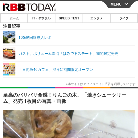
MENU
CLOSE
ホーム
IT・デジタル
SPEED TEST
エンタメ
ライフ
ホーム
注目記事
IT・デジタル
10G光回線導入レポ
IT・デジタルTOP
スマートフォン
SPEED TEST
ガスト、ボリューム満点「はみでるステーキ」期間限定発売
ネタ
ガジェット・ツール
エンタメ
「日向坂46カフェ」渋谷に期間限定オープン
ショッピング
その他
エンタメTOP
映画・ドラマ
ライフ
韓流・K-POP
韓国・芸能
ライフTOP
グルメ
リリース一覧
至高のバリバリ食感！りんごの木、「焼きシュークリー
音楽
スポーツ
ペット
ショッピング
ム」発売 1枚目の写真・画像
プッシュ通知の停止方法
グラビア
ブログ
その他
ショッピング
その他