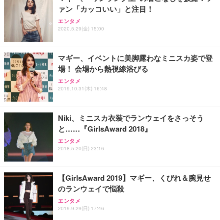
ァン「カッコいい」と注目！
エンタメ
2020.5.29(金) 15:00
マギー、イベントに美脚露わなミニスカ姿で登
場！ 会場から熱視線浴びる
エンタメ
2019.10.31(木) 16:48
Niki、ミニスカ衣装でランウェイをさっそう
と……『GirlsAward 2018』
エンタメ
2018.5.20(日) 23:16
【GirlsAward 2019】マギー、くびれ＆腕見せ
のランウェイで悩殺
エンタメ
2019.9.29(日) 17:46