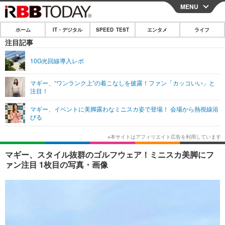
MENU
CLOSE
ホーム
IT・デジタル
SPEED TEST
エンタメ
ライフ
ホーム
注目記事
IT・デジタル
10G光回線導入レポ
IT・デジタルTOP
スマートフォン
SPEED TEST
マギー、“ワンランク上”の着こなしを披露！ファン「カッコいい」と
注目！
ネタ
ガジェット・ツール
エンタメ
マギー、イベントに美脚露わなミニスカ姿で登場！ 会場から熱視線浴
ショッピング
その他
びる
エンタメTOP
映画・ドラマ
ライフ
韓流・K-POP
韓国・芸能
ライフTOP
グルメ
リリース一覧
マギー、スタイル抜群のゴルフウェア！ミニスカ美脚にフ
音楽
スポーツ
ペット
ショッピング
ァン注目 1枚目の写真・画像
プッシュ通知の停止方法
グラビア
ブログ
その他
ショッピング
その他