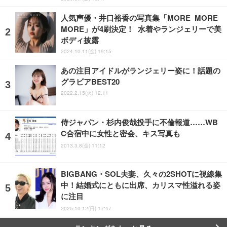
人気声優・井口裕香の写真集「MORE MORE
MORE」が4刷決定！ 水着やランジェリーで美
ボディ披露
2024.10.11(金) 19:15
あの注目アイドルがランジェリー姿に！話題の
グラビアBEST20
2022.2.15(火) 12:11
侍ジャパン・杉内俊哉投手に不倫報道……WB
C合宿中に女性と密会、キス写真も
2013.3.8(金) 11:12
BIGBANG・SOL夫妻、久々の2SHOTに視線集
中！結婚式にともに出席、カリスマ性溢れる姿
に注目
2025.10.12(日) 17:47