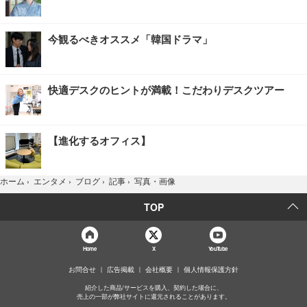
今観るべきオススメ「韓国ドラマ」
快適デスクのヒントが満載！こだわりデスクツアー
【進化するオフィス】
写真・画像
ホーム
›
エンタメ
›
ブログ
›
記事
›
TOP
Home
X
YouTube
お問合せ
広告掲載
会社概要
個人情報保護方針
紹介した商品/サービスを購入、契約した場合に、
売上の一部が弊社サイトに還元されることがあります。