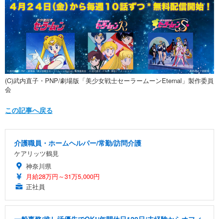
(C)武内直子・PNP/劇場版「美少女戦士セーラームーンEternal」製作委員
会
この記事へ戻る
介護職員・ホームヘルパー/常勤/訪問介護
ケアリッツ鶴見
神奈川県
月給28万円～31万5,000円
正社員
一般事務/推し活優先でOK!/年間休日129日/未経験からオフィ