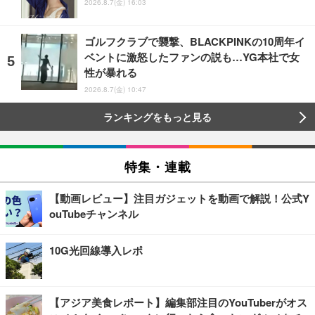
2026.8.7(金) 16:03
ゴルフクラブで襲撃、BLACKPINKの10周年イ
ベントに激怒したファンの説も…YG本社で女
性が暴れる
2026.8.7(金) 10:47
ランキングをもっと見る
特集・連載
【動画レビュー】注目ガジェットを動画で解説！公式Y
ouTubeチャンネル
10G光回線導入レポ
【アジア美食レポート】編集部注目のYouTuberがオス