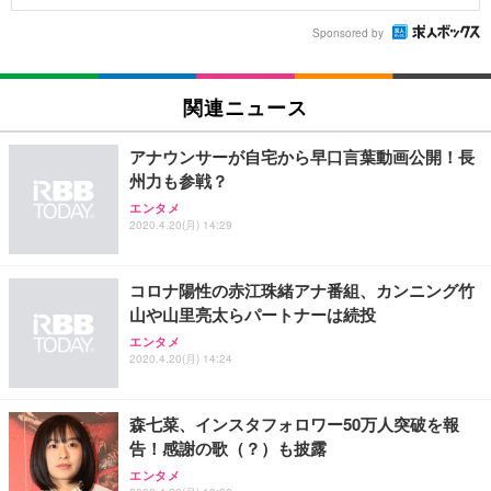
Sponsored by
関連ニュース
アナウンサーが自宅から早口言葉動画公開！長
州力も参戦？
エンタメ
2020.4.20(月) 14:29
コロナ陽性の赤江珠緒アナ番組、カンニング竹
山や山里亮太らパートナーは続投
エンタメ
2020.4.20(月) 14:24
森七菜、インスタフォロワー50万人突破を報
告！感謝の歌（？）も披露
エンタメ