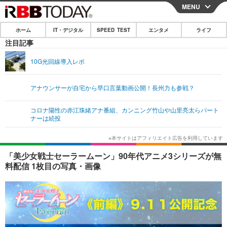
MENU
CLOSE
ホーム
IT・デジタル
SPEED TEST
エンタメ
ライフ
ホーム
注目記事
IT・デジタル
10G光回線導入レポ
IT・デジタルTOP
スマートフォン
SPEED TEST
アナウンサーが自宅から早口言葉動画公開！長州力も参戦？
ネタ
ガジェット・ツール
エンタメ
コロナ陽性の赤江珠緒アナ番組、カンニング竹山や山里亮太らパート
ショッピング
その他
ナーは続投
エンタメTOP
映画・ドラマ
ライフ
韓流・K-POP
韓国・芸能
ライフTOP
グルメ
リリース一覧
「美少女戦士セーラームーン」90年代アニメ3シリーズが無
音楽
スポーツ
ペット
ショッピング
料配信 1枚目の写真・画像
プッシュ通知の停止方法
グラビア
ブログ
その他
ショッピング
その他