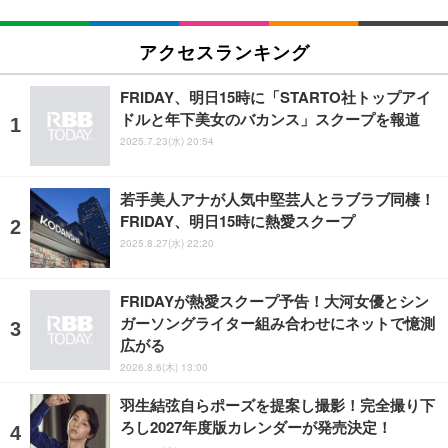
アクセスランキング
FRIDAY、明日15時に「STARTO社トップアイ
ドルと年下美女のバカンス」スクープを報道
2025.7.23(水) 20:54
若手美人アナが人気中堅芸人とラブラブ同棲！
FRIDAY、明日15時に熱愛スクープ
2025.8.27(水) 22:20
FRIDAYが熱愛スクープ予告！大河女優とシン
ガーソングライター組み合わせにネットで憶測
広がる
2026.8.6(木) 13:00
羽生結弦自らポーズを提案し撮影！完全撮り下
ろし2027年度版カレンダーが発売決定！