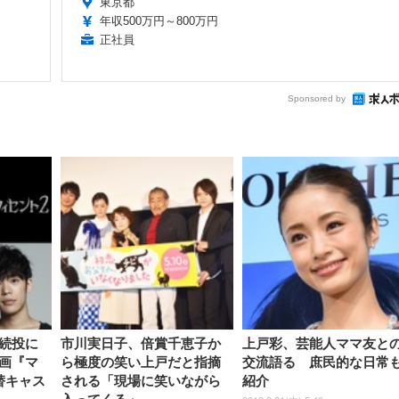
東京都
年収500万円～800万円
正社員
Sponsored by
続投に
市川実日子、倍賞千恵子か
上戸彩、芸能人ママ友と
画『マ
ら極度の笑い上戸だと指摘
交流語る 庶民的な日常
替キャス
される「現場に笑いながら
紹介