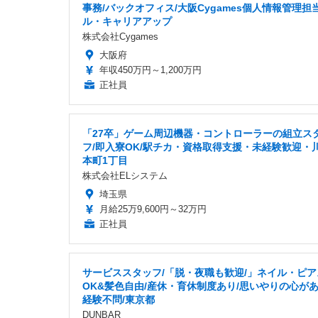
事務/バックオフィス/大阪Cygames個人情報管理担
ル・キャリアアップ
株式会社Cygames
大阪府
年収450万円～1,200万円
正社員
「27卒」ゲーム周辺機器・コントローラーの組立ス
フ/即入寮OK/駅チカ・資格取得支援・未経験歓迎・
本町1丁目
株式会社ELシステム
埼玉県
月給25万9,600円～32万円
正社員
サービススタッフ/「脱・夜職も歓迎/」ネイル・ピア
OK&髪色自由/産休・育休制度あり/思いやりの心が
経験不問/東京都
DUNBAR