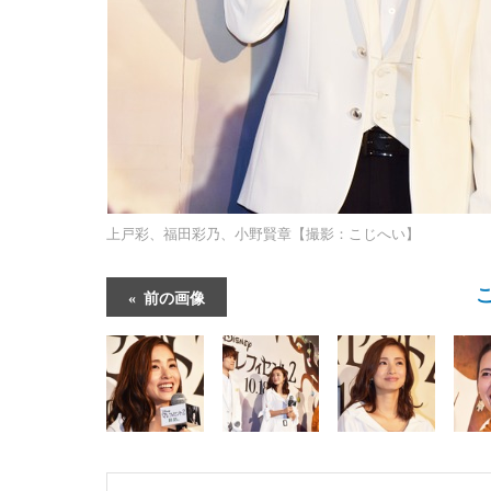
上戸彩、福田彩乃、小野賢章【撮影：こじへい】
前の画像