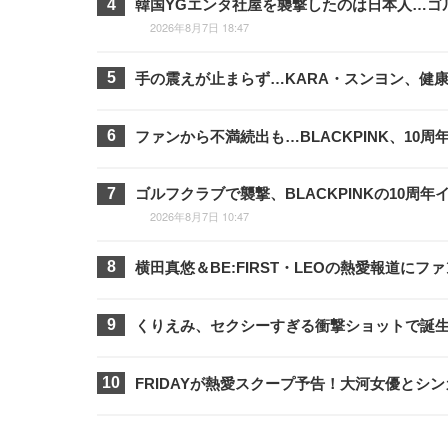
韓国YGエンタ社屋を襲撃したのは日本人…ゴ
2026年8月7日 18:47
手の震えが止まらず…KARA・スンヨン、健
ファンから不満続出も…BLACKPINK、1
ゴルフクラブで襲撃、BLACKPINKの10
2026年8月7日 10:47
横田真悠＆BE:FIRST・LEOの熱愛報道に
くりえみ、セクシーすぎる衝撃ショットで誕
FRIDAYが熱愛スクープ予告！大河女優と