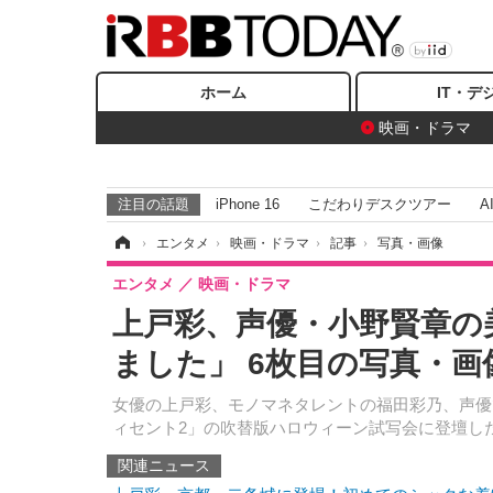
ホーム
IT・デ
映画・ドラマ
注目の話題
iPhone 16
こだわりデスクツアー
A
ホーム
›
エンタメ
›
映画・ドラマ
›
記事
›
写真・画像
エンタメ
映画・ドラマ
上戸彩、声優・小野賢章の
ました」 6枚目の写真・画
女優の上戸彩、モノマネタレントの福田彩乃、声優
ィセント2」の吹替版ハロウィーン試写会に登壇し
関連ニュース