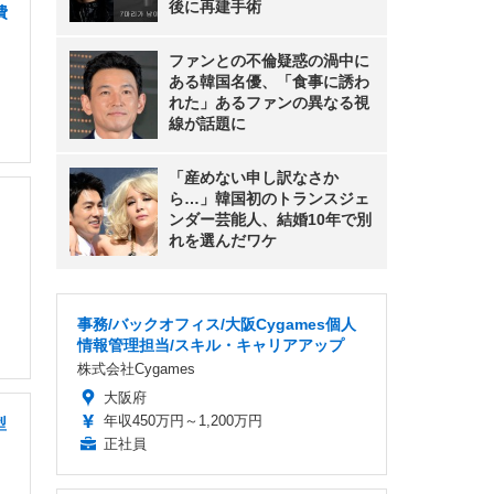
後に再建手術
費
ファンとの不倫疑惑の渦中に
ある韓国名優、「食事に誘わ
れた」あるファンの異なる視
線が話題に
「産めない申し訳なさか
ら…」韓国初のトランスジェ
ンダー芸能人、結婚10年で別
れを選んだワケ
事務/バックオフィス/大阪Cygames個人
情報管理担当/スキル・キャリアアップ
株式会社Cygames
大阪府
年収450万円～1,200万円
型
正社員