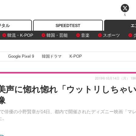
X
ジタル
SPEEDTEST
エ
韓流・K-POP
韓国・芸能
音楽
スポーツ
I
Google Pixel 9
韓国ドラマ
K-POP
2019年10月14日（月） 19
美声に惚れ惚れ「ウットリしちゃ
像
で俳優の小野賢章が14日、都内で開催されたディズニー映画「マ
た。