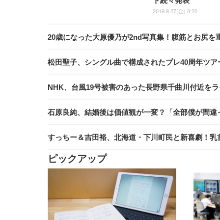
ト続々発表
2019.9.27(金) 8:20
20歳になった大原優乃が2nd写真集！腹筋とお尻
松田聖子、シングル曲で構成されたプレ40周年ツア
NHK、台風19号被害のあった長野県千曲川付近を
石原良純、結婚後は価値観が一変？「全部僕が間違
すっちー＆吉田裕、北海道・下川町民と新喜劇！乳
ピックアップ