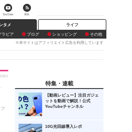
YouTube
RSS
ンタメ
ライフ
グラビア
ブログ
ショッピング
その他
※本サイトはアフィリエイト広告を利用しています
時28分
特集・連載
い
【動画レビュー】注目ガジェ
ットを動画で解説！公式
YouTubeチャンネル
レフ
10G光回線導入レポ