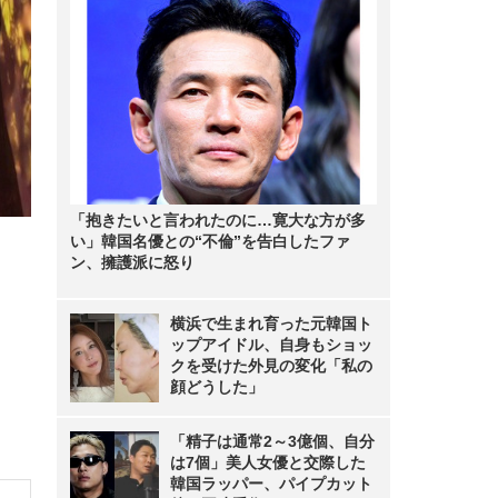
「抱きたいと言われたのに…寛大な方が多
い」韓国名優との“不倫”を告白したファ
ン、擁護派に怒り
横浜で生まれ育った元韓国ト
ップアイドル、自身もショッ
クを受けた外見の変化「私の
顔どうした」
「精子は通常2～3億個、自分
は7個」美人女優と交際した
韓国ラッパー、パイプカット