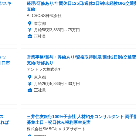
当/スキ
経理/研修あり/年間休日125日/週休2日制/未経験OK/交通
支給
AI CROSS株式会社
東京都
月給58万3,333円～75万円
正社員
タッ
営業事務/賞与・昇給あり/資格取得制度/週休2日制/交通費
川口市
支給/研修あり
アントラス株式会社
東京都
月給26万5,833円～30万円
正社員
ス
三井住友銀行100%子会社 人材紹介コンサルタント 両手
あれば
募集土日・祝日休み福利厚生充実
株式会社SMBCキャリアサポート