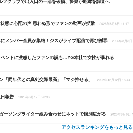
ルフクラブで出入口の一部を破損、警察が経緯を調査へ
康状態に心配の声 思わぬ形でファンの動画が拡散
2026年8月8日 11:47
0周年にメンバー全員が集結！ジスがライブ配信で再び謝罪
2026年8月8日 
周年イベントに激怒したファンの説も…YG本社で女性が暴れる
ファン「同年代との真剣交際最高」「マジ推せる」
2025年12月12日 18:44
生日報告
2026年6月17日 20:38
シンガーソングライター組み合わせにネットで憶測広がる
2026年8月6日 1
アクセスランキングをもっと見る