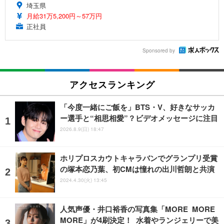
埼玉県
月給31万5,200円～57万円
正社員
Sponsored by
アクセスランキング
「今度一緒にご飯を」BTS・V、好きなサッカ
ー選手と“相思相愛”？ビデオメッセージに注目
2026.8.9(日) 18:47
ホリプロスカウトキャラバンでグランプリ受賞
の塚本恋乃葉、初CMは憧れの出川哲朗と共演
2024.4.30(火) 13:45
人気声優・井口裕香の写真集「MORE MORE
MORE」が4刷決定！ 水着やランジェリーで美