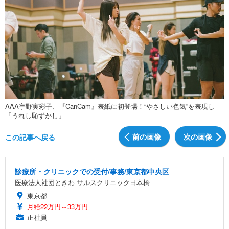
AAA宇野実彩子、『CanCam』表紙に初登場！“やさしい色気”を表現し
「うれし恥ずかし」
前の画像
次の画像
この記事へ戻る
診療所・クリニックでの受付/事務/東京都中央区
医療法人社団ときわ サルスクリニック日本橋
東京都
月給22万円～33万円
正社員