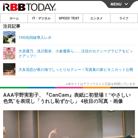
MENU
CLOSE
ホーム
IT・デジタル
SPEED TEST
エンタメ
ライフ
ホーム
注目記事
IT・デジタル
10G光回線導入レポ
IT・デジタルTOP
スマートフォン
SPEED TEST
大原優乃、浅川梨奈、小倉優香ら……注目のセクシーグラビアをピッ
クアップ！
ネタ
ガジェット・ツール
エンタメ
大友花恋が夜の海でしっとりセクシー！写真集の新ビキニカット公開
ショッピング
その他
エンタメTOP
映画・ドラマ
ライフ
韓流・K-POP
韓国・芸能
ライフTOP
グルメ
リリース一覧
AAA宇野実彩子、『CanCam』表紙に初登場！“やさしい
音楽
スポーツ
ペット
ショッピング
色気”を表現し「うれし恥ずかし」 4枚目の写真・画像
プッシュ通知の停止方法
グラビア
ブログ
その他
ショッピング
その他