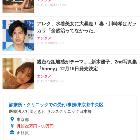
2019.9.18(水) 15:56
アレク、水着美女に大暴走！ 妻・川崎希はガッ
カリ「全然治ってなかった」
エンタメ
2019.9.20(金) 8:25
親密な距離感がテーマ......新木優子、2nd写真集
『honey』12月15日発売決定
エンタメ
2019.9.18(水) 8:22
診療所・クリニックでの受付/事務/東京都中央区
医療法人社団ときわ サルスクリニック日本橋
東京都
月給22万円～33万円
正社員