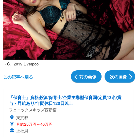
（C）2019 Liverpool
前の画像
次の画像
この記事へ戻る
「保育士」資格必須/保育士/企業主導型保育園/定員13名/賞
与・昇給あり/年間休日120日以上
フェニックスキッズ西新宿
東京都
月給25万円～40万円
正社員