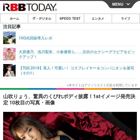
MENU
CLOSE
ホーム
IT・デジタル
SPEED TEST
エンタメ
ライフ
ホーム
注目記事
IT・デジタル
10G光回線導入レポ
IT・デジタルTOP
スマートフォン
SPEED TEST
大原優乃、浅川梨奈、小倉優香ら……注目のセクシーグラビアをピッ
クアップ！
ネタ
ガジェット・ツール
エンタメ
【TGS 2019】美人！可愛い！ コスプレイヤー＆コンパニオンを激写
ショッピング
その他
（その1）
エンタメTOP
映画・ドラマ
ライフ
韓流・K-POP
韓国・芸能
ライフTOP
グルメ
リリース一覧
山吹りょう、驚異のくびれボディ披露！1stイメージ発売決
音楽
スポーツ
ペット
ショッピング
定 10枚目の写真・画像
プッシュ通知の停止方法
グラビア
ブログ
その他
ショッピング
その他