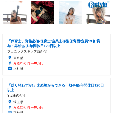
「保育士」資格必須/保育士/企業主導型保育園/定員13名/賞
与・昇給あり/年間休日120日以上
フェニックスキッズ西新宿
東京都
月給25万円～40万円
正社員
「残り枠わずか!」未経験からできる一般事務/年間休日120日
以上
Yts株式会社
埼玉県
月給26万円～40万円
正社員