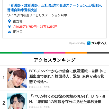
「看護師・准看護師」正社員/訪問看護ステーション/正看護師,
普通自動車運転免許
ワイズ訪問看護リハビリステーション府中
東京都
月給25万6,750円～38万1,250円
正社員
Sponsored by
アクセスランキング
BTSメンバーからの借金に飲酒運転…自粛中に
脳出血で倒れた韓国芸人、退院 麻痺が残る状
態で出廷へ
2026.8.9(日) 12:47
「パリが輝くのは彼の美貌のおかげ」BTS・JI
N、“彫刻級”の容貌を存分に見せた単独撮影
2026.8.9(日) 10:47