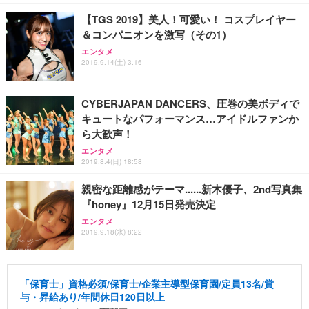
【TGS 2019】美人！可愛い！ コスプレイヤー
＆コンパニオンを激写（その1）
エンタメ
2019.9.14(土) 3:16
CYBERJAPAN DANCERS、圧巻の美ボディで
キュートなパフォーマンス…アイドルファンか
ら大歓声！
エンタメ
2019.8.4(日) 18:58
親密な距離感がテーマ......新木優子、2nd写真集
『honey』12月15日発売決定
エンタメ
2019.9.18(水) 8:22
「保育士」資格必須/保育士/企業主導型保育園/定員13名/賞
与・昇給あり/年間休日120日以上