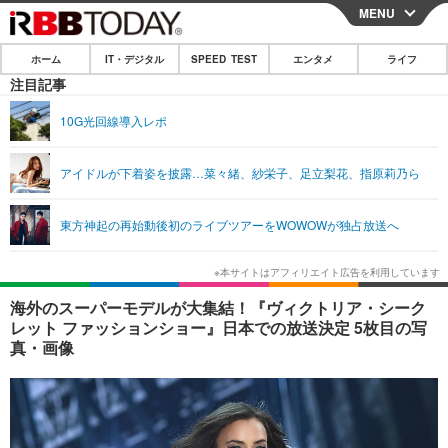
MENU
CLOSE
ホーム
IT・デジタル
SPEED TEST
エンタメ
ライフ
ホーム
注目記事
IT・デジタル
10G光回線導入レポ
IT・デジタルTOP
スマートフォン
SPEED TEST
アイドルが下着姿を披露…菜々緒、紗栄子、足立梨花、指原莉乃ら
ネタ
ガジェット・ツール
エンタメ
東方神起の再始動後初のライブツアーをWOWOWが独占放送へ
ショッピング
その他
エンタメTOP
映画・ドラマ
ライフ
韓流・K-POP
韓国・芸能
ライフTOP
グルメ
リリース一覧
海外のスーパーモデルが大集結！『ヴィクトリア・シーク
音楽
スポーツ
ペット
ショッピング
レット ファッションショー』日本での放送決定 5枚目の写
プッシュ通知の停止方法
真・画像
グラビア
ブログ
その他
ショッピング
その他