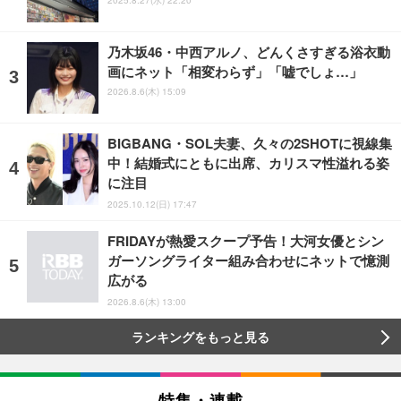
2025.8.27(水) 22:20
乃木坂46・中西アルノ、どんくさすぎる浴衣動
画にネット「相変わらず」「嘘でしょ…」
2026.8.6(木) 15:09
BIGBANG・SOL夫妻、久々の2SHOTに視線集
中！結婚式にともに出席、カリスマ性溢れる姿
に注目
2025.10.12(日) 17:47
FRIDAYが熱愛スクープ予告！大河女優とシン
ガーソングライター組み合わせにネットで憶測
広がる
2026.8.6(木) 13:00
ランキングをもっと見る
特集・連載