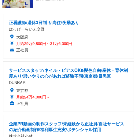
正看護師/週休3日制 サ高住/夜勤あり
はっぴーらいふ交野
大阪府
月給29万9,800円～31万6,000円
正社員
サービススタッフ/ネイル・ピアスOK&髪色自由/産休・育休制
度あり/思いやりの心があれば経験不問/東京都/目黒区
DUNBAR
東京都
月給24万4,000円～
正社員
企業PR動画の制作スタッフ/未経験から正社員/自社サービス
の紹介動画制作/福利厚生充実/ポテンシャル採用
株式会社小林