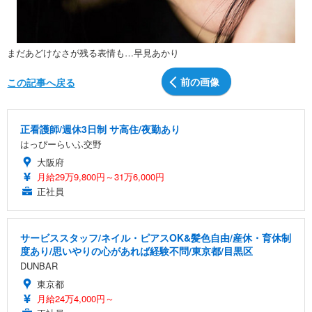
まだあどけなさが残る表情も…早見あかり
前の画像
この記事へ戻る
正看護師/週休3日制 サ高住/夜勤あり
はっぴーらいふ交野
大阪府
月給29万9,800円～31万6,000円
正社員
サービススタッフ/ネイル・ピアスOK&髪色自由/産休・育休制
度あり/思いやりの心があれば経験不問/東京都/目黒区
DUNBAR
東京都
月給24万4,000円～