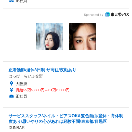
正社員
Sponsored by
正看護師/週休3日制 サ高住/夜勤あり
はっぴーらいふ交野
大阪府
月給29万9,800円～31万6,000円
正社員
サービススタッフ/ネイル・ピアスOK&髪色自由/産休・育休制
度あり/思いやりの心があれば経験不問/東京都/目黒区
DUNBAR