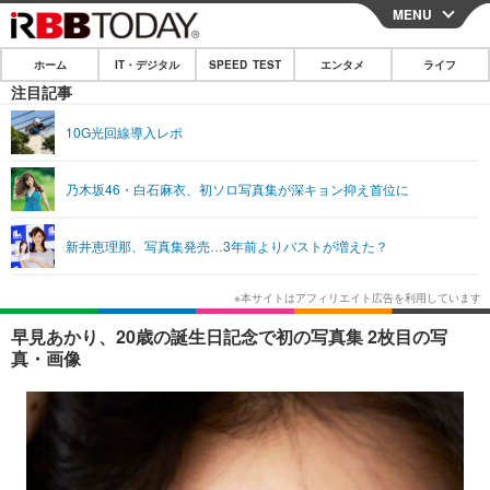
MENU
CLOSE
ホーム
IT・デジタル
SPEED TEST
エンタメ
ライフ
ホーム
注目記事
IT・デジタル
10G光回線導入レポ
IT・デジタルTOP
スマートフォン
SPEED TEST
乃木坂46・白石麻衣、初ソロ写真集が深キョン抑え首位に
ネタ
ガジェット・ツール
エンタメ
新井恵理那、写真集発売…3年前よりバストが増えた？
ショッピング
その他
エンタメTOP
映画・ドラマ
ライフ
韓流・K-POP
韓国・芸能
ライフTOP
グルメ
リリース一覧
早見あかり、20歳の誕生日記念で初の写真集 2枚目の写
音楽
スポーツ
ペット
ショッピング
真・画像
プッシュ通知の停止方法
グラビア
ブログ
その他
ショッピング
その他