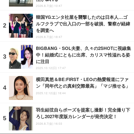
2026.8.7(金) 10:47
韓国YGエンタ社屋を襲撃したのは日本人…ゴ
ルフクラブで出入口の一部を破損、警察が経緯
を調査へ
2026.8.7(金) 18:47
BIGBANG・SOL夫妻、久々の2SHOTに視線集
中！結婚式にともに出席、カリスマ性溢れる姿
に注目
2025.10.12(日) 17:47
横田真悠＆BE:FIRST・LEOの熱愛報道にファ
ン「同年代との真剣交際最高」「マジ推せる」
2025.12.12(金) 18:44
羽生結弦自らポーズを提案し撮影！完全撮り下
ろし2027年度版カレンダーが発売決定！
2026.8.7(金) 16:03