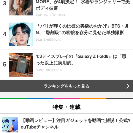
MORE」が4刷決定！ 水着やランジェリーで美
ボディ披露
2024.10.11(金) 19:15
「パリが輝くのは彼の美貌のおかげ」BTS・JI
N、“彫刻級”の容貌を存分に見せた単独撮影
2026.8.9(日) 10:47
4:3ディスプレイの『Galaxy Z Fold8』は「思
った以上に実用的」
2026.8.9(日) 16:19
ランキングをもっと見る
特集・連載
【動画レビュー】注目ガジェットを動画で解説！公式Y
ouTubeチャンネル