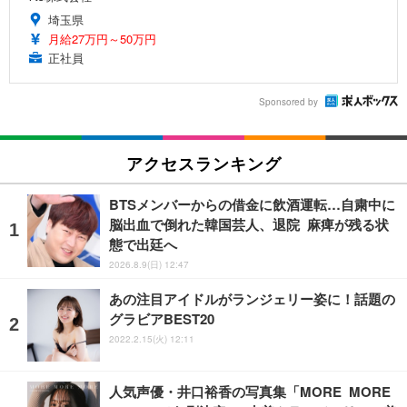
埼玉県
月給27万円～50万円
正社員
Sponsored by
アクセスランキング
BTSメンバーからの借金に飲酒運転…自粛中に
脳出血で倒れた韓国芸人、退院 麻痺が残る状
態で出廷へ
2026.8.9(日) 12:47
あの注目アイドルがランジェリー姿に！話題の
グラビアBEST20
2022.2.15(火) 12:11
人気声優・井口裕香の写真集「MORE MORE