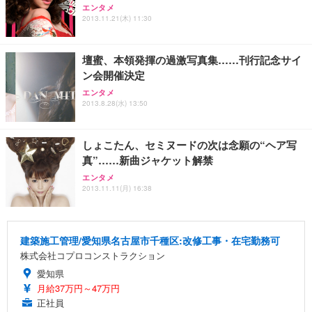
エンタメ
2013.11.21(木) 11:30
壇蜜、本領発揮の過激写真集……刊行記念サイ
ン会開催決定
エンタメ
2013.8.28(水) 13:50
しょこたん、セミヌードの次は念願の“ヘア写
真”……新曲ジャケット解禁
エンタメ
2013.11.11(月) 16:38
建築施工管理/愛知県名古屋市千種区:改修工事・在宅勤務可
株式会社コプロコンストラクション
愛知県
月給37万円～47万円
正社員