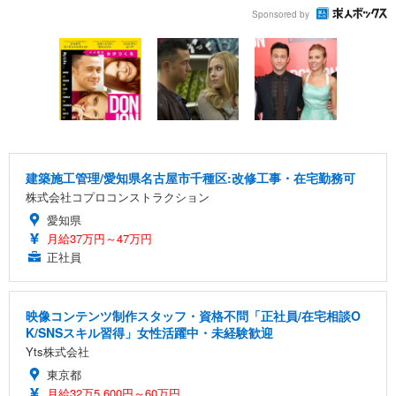
Sponsored by
建築施工管理/愛知県名古屋市千種区:改修工事・在宅勤務可
株式会社コプロコンストラクション
愛知県
月給37万円～47万円
正社員
映像コンテンツ制作スタッフ・資格不問「正社員/在宅相談O
K/SNSスキル習得」女性活躍中・未経験歓迎
Yts株式会社
東京都
月給32万5,600円～60万円