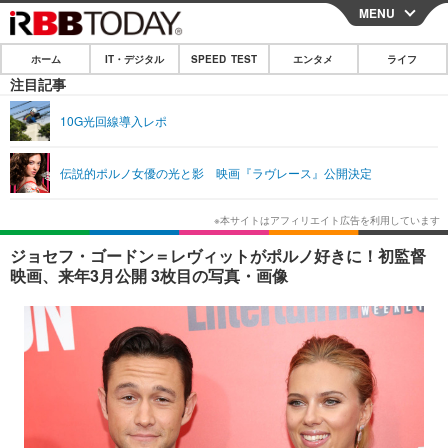
MENU
CLOSE
ホーム
IT・デジタル
SPEED TEST
エンタメ
ライフ
ホーム
注目記事
IT・デジタル
10G光回線導入レポ
IT・デジタルTOP
スマートフォン
SPEED TEST
伝説的ポルノ女優の光と影 映画『ラヴレース』公開決定
ネタ
ガジェット・ツール
エンタメ
ショッピング
その他
エンタメTOP
映画・ドラマ
ライフ
ジョセフ・ゴードン＝レヴィットがポルノ好きに！初監督
映画、来年3月公開 3枚目の写真・画像
韓流・K-POP
韓国・芸能
ライフTOP
グルメ
リリース一覧
音楽
スポーツ
ペット
ショッピング
プッシュ通知の停止方法
グラビア
ブログ
その他
ショッピング
その他