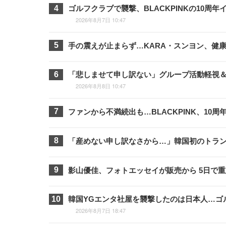
ゴルフクラブで襲撃、BLACKPINKの10
2026年8月7日 10:47
手の震えが止まらず…KARA・スンヨン、健
「悲しませて申し訳ない」グループ活動軽視＆フ
2026年8月8日 10:47
ファンから不満続出も…BLACKPINK、1
「産めない申し訳なさから…」韓国初のトラン
影山優佳、フォトエッセイが販売から 5日で
韓国YGエンタ社屋を襲撃したのは日本人…ゴ
2026年8月7日 18:47