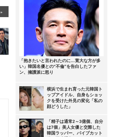
「抱きたいと言われたのに…寛大な方が多
い」韓国名優との“不倫”を告白したファ
ン、擁護派に怒り
横浜で生まれ育った元韓国ト
ップアイドル、自身もショッ
クを受けた外見の変化「私の
顔どうした」
「精子は通常2～3億個、自分
は7個」美人女優と交際した
韓国ラッパー、パイプカット