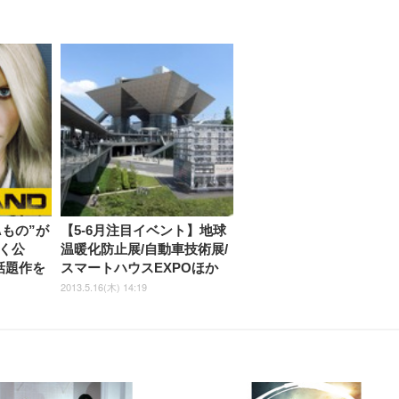
Aもの”が
【5-6月注目イベント】地球
く公
温暖化防止展/自動車技術展/
話題作を
スマートハウスEXPOほか
2013.5.16(木) 14:19