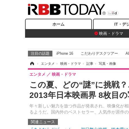
ホーム
IT・デ
映画・ドラマ
注目の話題
iPhone 16
こだわりデスクツアー
A
ホーム
›
エンタメ
›
映画・ドラマ
›
記事
›
写真・画像
エンタメ
映画・ドラマ
この夏、どの“謎”に挑戦
2013年日本映画界 8枚目
年々新しい魅力を放つ作品が発表され、映像化が相
るようだ。国内外のベストセラー、人気作が原作の
関連ニュース