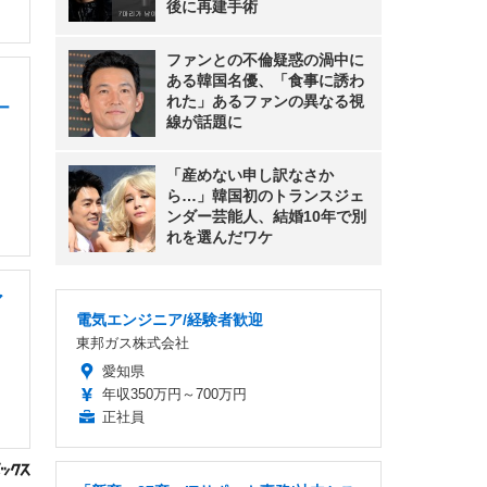
後に再建手術
ファンとの不倫疑惑の渦中に
ある韓国名優、「食事に誘わ
れた」あるファンの異なる視
ー
線が話題に
「産めない申し訳なさか
ら…」韓国初のトランスジェ
ンダー芸能人、結婚10年で別
れを選んだワケ
ア
電気エンジニア/経験者歓迎
東邦ガス株式会社
愛知県
年収350万円～700万円
正社員