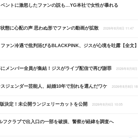
周年イベントに激怒したファンの説も…YG本社で女性が暴れる
康状態に心配の声 思わぬ形でファンの動画が拡散
2026年8月8日 11:47
ァン冷遇で批判浴びるBLACKPINK、ジスが心境を吐露【全文
0周年にメンバー全員が集結！ジスがライブ配信で再び謝罪
2026年8月8日 
スジェンダー芸能人、結婚10年で別れを選んだワケ
2026年8月8日 18
重版決定！未公開ランジェリーカットを公開
2026年8月6日 10:05
ルフクラブで出入口の一部を破損、警察が経緯を調査へ