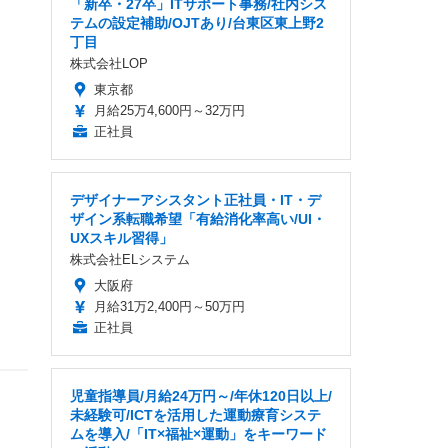
「新卒・27卒」ITサポート事務/社内シス
テムの設定補助/OJTあり/台東区東上野2
丁目
株式会社LOP
東京都
月給25万4,600円～32万円
正社員
デザイナーアシスタント正社員・IT・デ
ザイン系転職希望「有給消化率高い/UI・
UXスキル習得」
株式会社ELシステム
大阪府
月給31万2,400円～50万円
正社員
児童指導員/月給24万円～/年休120日以上/
未経験可/ICTを活用した運動療育システ
ムを導入/「IT×福祉×運動」をキーワード