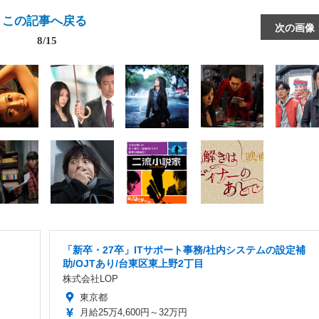
この記事へ戻る
次の画像
8/15
「新卒・27卒」ITサポート事務/社内システムの設定補
助/OJTあり/台東区東上野2丁目
株式会社LOP
東京都
月給25万4,600円～32万円