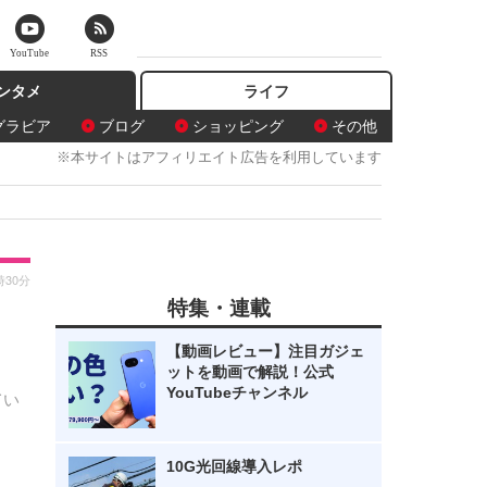
YouTube
RSS
ンタメ
ライフ
グラビア
ブログ
ショッピング
その他
※本サイトはアフィリエイト広告を利用しています
時30分
特集・連載
【動画レビュー】注目ガジェ
ットを動画で解説！公式
YouTubeチャンネル
てい
10G光回線導入レポ