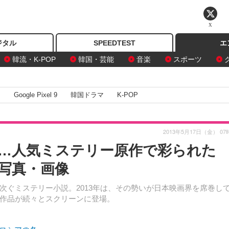
X
ジタル
SPEEDTEST
エ
韓流・K-POP
韓国・芸能
音楽
スポーツ
I
Google Pixel 9
韓国ドラマ
K-POP
2013年5月17日（金） 07
？…人気ミステリー原作で彩られた
の写真・画像
次ぐミステリー小説。2013年は、その勢いが日本映画界を席巻し
作品が続々とスクリーンに登場。