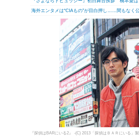
『さよならドビュッシー』初日舞台挨拶 橋本愛は
海外エンタメは“CIAもの”が目白押し……間もな
『探偵はBARにいる2』 -(C) 2013「探偵はＢＡＲにいる」