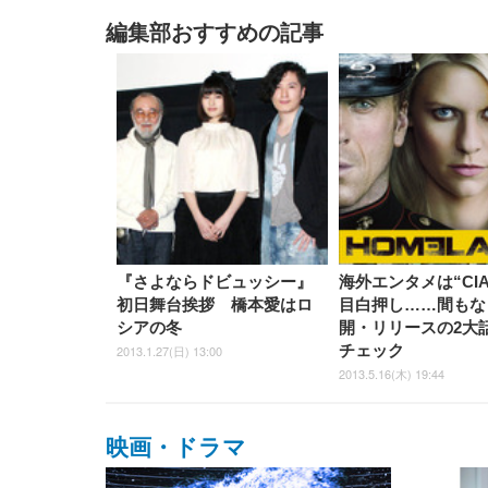
編集部おすすめの記事
『さよならドビュッシー』
海外エンタメは“CI
初日舞台挨拶 橋本愛はロ
目白押し……間もな
シアの冬
開・リリースの2大
チェック
2013.1.27(日) 13:00
2013.5.16(木) 19:44
映画・ドラマ