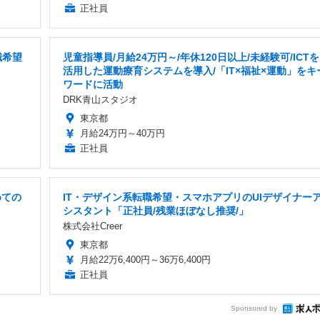
正社員
職希望
児童指導員/月給24万円～/年休120日以上/未経験可/ICTを
活用した運動療育システムを導入/「IT×福祉×運動」をキ
ワードに活動
DRK青山スタジオ
東京都
月給24万円～40万円
正社員
めての
IT・デザイン系転職希望・スマホアプリのUIデザイナー
シスタント「正社員/残業ほぼなし推奨/」
株式会社Creer
東京都
月給22万6,400円～36万6,400円
正社員
Sponsored by