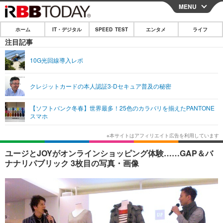
MENU
CLOSE
ホーム
IT・デジタル
SPEED TEST
エンタメ
ライフ
ホーム
注目記事
IT・デジタル
10G光回線導入レポ
IT・デジタルTOP
スマートフォン
SPEED TEST
クレジットカードの本人認証3-Dセキュア普及の秘密
ネタ
ガジェット・ツール
エンタメ
【ソフトバンク冬春】世界最多！25色のカラバリを揃えたPANTONE
ショッピング
その他
スマホ
エンタメTOP
映画・ドラマ
ライフ
韓流・K-POP
韓国・芸能
ライフTOP
グルメ
リリース一覧
ユージとJOYがオンラインショッピング体験……GAP＆バ
音楽
スポーツ
ペット
ショッピング
ナナリパブリック 3枚目の写真・画像
プッシュ通知の停止方法
グラビア
ブログ
その他
ショッピング
その他