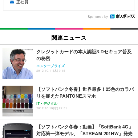
正社員
Sponsored by
関連ニュース
クレジットカードの本人認証3-Dセキュア普及
の秘密
エンタープライズ
2012.10.11(木) 9:15
【ソフトバンク冬春】世界最多！25色のカラバ
リを揃えたPANTONEスマホ
IT・デジタル
2012.10.10(水) 22:51
【ソフトバンク冬春：動画】「SoftBank 4G」
対応第一弾モデル、「STREAM 201HW」発売