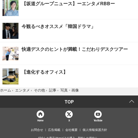
【坂道グループニュース】ーエンタメRBBー
今観るべきオススメ「韓国ドラマ」
快適デスクのヒントが満載！こだわりデスクツアー
【進化するオフィス】
写真・画像
ホーム
›
エンタメ
›
その他
›
記事
›
TOP
Home
X
YouTube
お問合せ
広告掲載
会社概要
個人情報保護方針
紹介した商品/サービスを購入、契約した場合に、