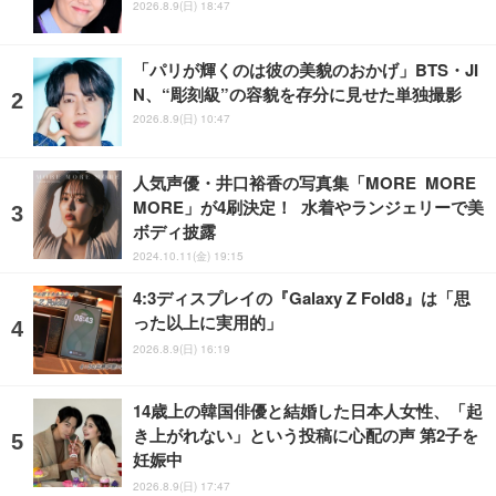
2026.8.9(日) 18:47
「パリが輝くのは彼の美貌のおかげ」BTS・JI
N、“彫刻級”の容貌を存分に見せた単独撮影
2026.8.9(日) 10:47
人気声優・井口裕香の写真集「MORE MORE
MORE」が4刷決定！ 水着やランジェリーで美
ボディ披露
2024.10.11(金) 19:15
4:3ディスプレイの『Galaxy Z Fold8』は「思
った以上に実用的」
2026.8.9(日) 16:19
14歳上の韓国俳優と結婚した日本人女性、「起
き上がれない」という投稿に心配の声 第2子を
妊娠中
2026.8.9(日) 17:47