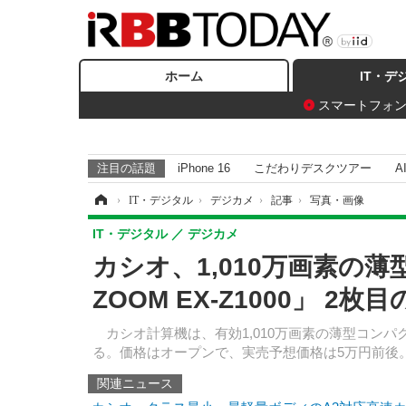
ホーム
IT・デ
スマートフォ
注目の話題
iPhone 16
こだわりデスクツアー
A
ホーム
›
IT・デジタル
›
デジカメ
›
記事
›
写真・画像
IT・デジタル
デジカメ
カシオ、1,010万画素の薄
ZOOM EX-Z1000」 2
カシオ計算機は、有効1,010万画素の薄型コンパクトデ
る。価格はオープンで、実売予想価格は5万円前後
関連ニュース