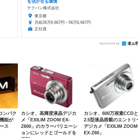
を活かせる環境
テクバン株式会社
東京都
月給26万6,667円～56万6,667円
正社員
Sponsored by
ムコンパク
カシオ、高輝度液晶デジカ
カシオ、600万画素CCD
機能が
メ「EXILIM ZOOM EX-
2.5型液晶搭載のエントリ
ース
Z600」のカラーバリエーシ
デジカメ「EXILIM ZOOM
ョンにレッドとゴールドを
EX-Z60」