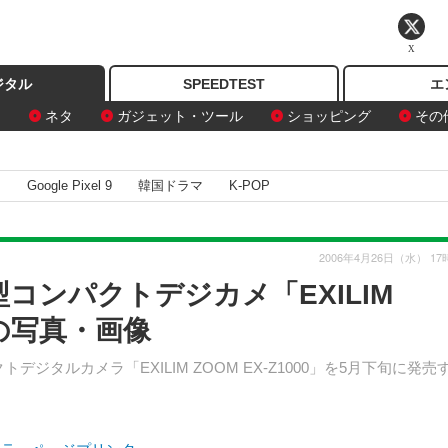
X
ジタル
SPEEDTEST
エ
ン
ネタ
ガジェット・ツール
ショッピング
その
I
Google Pixel 9
韓国ドラマ
K-POP
2006年4月26日（水） 17
型コンパクトデジカメ「EXILIM
枚目の写真・画像
ジタルカメラ「EXILIM ZOOM EX-Z1000」を5月下旬に発売
。