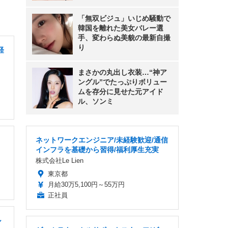
「無双ビジュ」いじめ騒動で
韓国を離れた美女バレー選
手、変わらぬ美貌の最新自撮
り
経
まさかの丸出し衣装…“神ア
ングル”でたっぷりボリュー
ムを存分に見せた元アイド
ル、ソンミ
ネットワークエンジニア/未経験歓迎/通信
インフラを基礎から習得/福利厚生充実
株式会社Le Lien
東京都
月給30万5,100円～55万円
正社員
ル