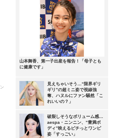
山本舞香、第一子出産を報告！「母子とも
に健康です」
見えちゃいそう…“限界ギリ
プン
ギリ”の超ミニ姿で視線強
奪、ハヌルにファン騒然「こ
れいいの？」
破裂しそうなボリューム感…
aespa・ニンニン、“豊満ボ
ディ”映えるピチっとワンピ
姿「すっごい」