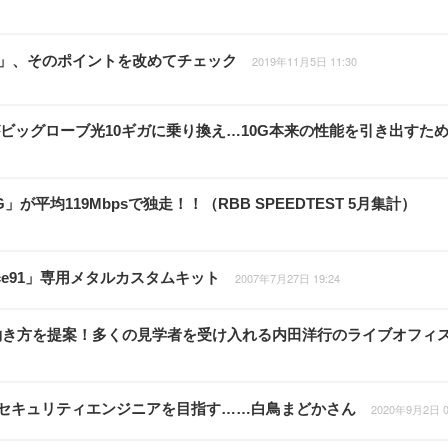
el 4」、そのポイントを改めてチェック
2019年11月5日 11:30
がビッグローブ光10ギガに乗り換え…10G本来の性能を引き出すた
が平均119Mbpsで独走！！（RBB SPEEDTEST 5月集計）
ce91」専用メタルカスタムキット
2007年7月27日 19:24
働き方を提案！多くの見学者を受け入れる内田洋行のライブオフィ
生からセキュリティエンジニアを目指す……白鳥まどかさん
2020年9月2日 0