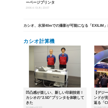
ーページプリンタ
2006.4.13(木) 23:07
カシオ、水深40mでの撮影が可能になる「EXILIM
カシオ計算機
凹凸感が楽しい、新しい印刷技術！
【デジー
カシオの“2.5D”プリンタを体験して
ンドが
きた
返る「CE
2018年4月2日
2018年3月