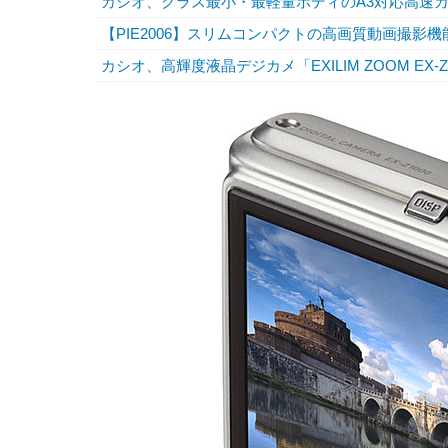
カシオ、クラス最小・最軽量ボディのA3対応高速
【PIE2006】スリムコンパクトの高画質動画撮影
カシオ、高輝度液晶デジカメ「EXILIM ZOOM E