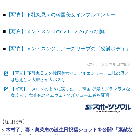
■
【写真】下乳丸見えの韓国美女インフルエンサー
■
【写真】メン・スンジの“メロン”のような胸部
■
【写真】メン・スンジ、ノースリーブの「役満ボディ」
《スポーツソウル日本版》
【写真】下乳丸見えの韓国美女インフルエンサー、二児の母と
は思えない大胆さが大バズり
【写真】「メロンのように実った…」韓国で“最もグラマラスな
女芸人”、蛍光色スイムウェアでボリューム感を証明
【注目記事】
>
木村了、妻・奥菜恵の誕生日祝福ショットを公開!「素敵な