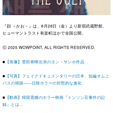
『顔 －かお－』は、8月28日（金）より新宿武蔵野館、
ヒューマントラスト有楽町ほかで全国公開。
ⓒ 2025 WOWPOINT, ALL RIGHTS RESERVED.
■
【画像】菅田将暉出演のヨン・サンホ作品
■
【写真】フェイクドキュメンタリーの日本、短編オムニ
バスの韓国――日韓ホラーの対照的な進化
■
【動画】韓国震撼のホラー映画『トンソン荘事件の記
録』とは…