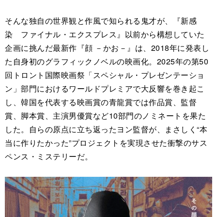
そんな独自の世界観と作風で知られる鬼才が、『新感
染 ファイナル・エクスプレス』以前から構想していた
企画に挑んだ最新作『顔 －かお－』は、2018年に発表し
た自身初のグラフィックノベルの映画化。2025年の第50
回トロント国際映画祭「スペシャル・プレゼンテーショ
ン」部門におけるワールドプレミアで大反響を巻き起こ
し、韓国を代表する映画賞の青龍賞では作品賞、監督
賞、脚本賞、主演男優賞など10部門のノミネートを果た
した。自らの原点に立ち返ったヨン監督が、まさしく“本
当に作りたかった”プロジェクトを実現させた衝撃のサス
ペンス・ミステリーだ。