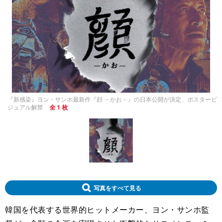
『新感染』ヨン・サンホ最新作『顔 －かお－』の日本公開が決定、ポスタービ
ジュアル解禁
全 1 枚
写真をすべて見る
韓国を代表する世界的ヒットメーカー、ヨン・サンホ監