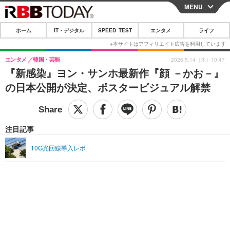
MENU
CLOSE
ホーム
IT・デジタル
SPEED TEST
エンタメ
ライフ
ホーム
IT・デジタル
エンタメ
韓国・芸能
2026.5.14（木）10:47
『新感染』ヨン・サンホ最新作『顔 －かお－』
IT・デジタルTOP
スマートフォン
SPEED TEST
の日本公開が決定、ポスタービジュアル解禁
ネタ
ガジェット・ツール
エンタメ
ショッピング
その他
エンタメTOP
映画・ドラマ
ライフ
注目記事
韓流・K-POP
韓国・芸能
ライフTOP
グルメ
リリース一覧
10G光回線導入レポ
音楽
スポーツ
ペット
ショッピング
プッシュ通知の停止方法
グラビア
ブログ
その他
ショッピング
その他