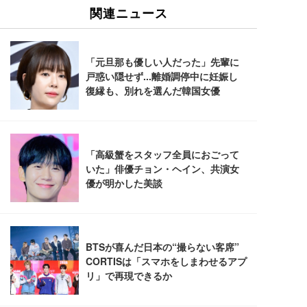
ュチェア 人間工学 疲れない ブラック
x2袋(84枚) ホワイト(吸収面:ライトブルー)
イト
￥27,999
￥3,234
￥109,572
Sezlife オフィスチェア デスクチェア 疲れない テレ
【純正品】27"ゲーミングモニター DualSense 充電
ネオ・ルーライフ ネオ・オムツ L 中型犬用 26枚入
ワーク チェア 強化バックレスト 30度ロッキング機
フック付き（CFI-ZDM1J）
り 単品
能 人間工学 椅子 腰サポート 90度跳ね上げ式アーム
レスト 3Dヘッドレスト ハンガー付き 高反発クッシ
￥49,979
￥1,800
￥7,680
ョン PCチェア 通気性メッシュ ゲーミング/勉強/事
務用 おしゃれ パソコンチェア (ブラック)
Sezlife オフィスチェア デスクチェア 疲れない テレ
【整備済み品】Dell E2724HS 27インチ 液晶モニタ
Smart Basic(スマートベーシック) 【Amazon.co.jp
ワーク チェア 強化バックレスト 30度ロッキング機
ー フルHD（1920×1080）VA 非光沢 HDMI/DisplayP
限定】 Smart Basic アイリスオーヤマ ペットシーツ
能 人間工学 椅子 腰サポート 90度跳ね上げ式アーム
ort/VGA スピーカー内蔵 高さ調整 スイベル VESA対
超厚型 お徳用 ワイド 100枚入 (x 1) (ケース販売)
レスト 3Dヘッドレスト ハンガー付き 高反発クッシ
応 ComfortView ビジネス向け
￥7,680
￥15,800
￥3,670
ョン PCチェア 通気性メッシュ ゲーミング/勉強/事
務用 おしゃれ パソコンチェア (ホワイト)
ANDWINT オフィスチェア デスクチェア 肘なし メ
【MiniLED/24.5inch/280Hz/FHD】GRAPHT THE S
アイリスオーヤマ ペットシーツ 超厚型 お徳用 レギ
ッシュ 通気性 ランバーサポート付き 腰サポート ガ
HOOTER Gaming Monitor 24” Essential ゲーミン
ュラー 200枚入【Amazon.co.jp限定】
ス圧無段階昇降 360度回転 キャスター付き コンパク
グモニター QD 24.5インチ 1ms FHD 量子ドット 残
ト 幅52×奥行58.5×高さ84～96cm テレワーク 在宅
像低減 (3年保証 | 輝点保証 | 日本メーカー)
￥3,731
￥4,139
￥34,980
勤務 ブラック