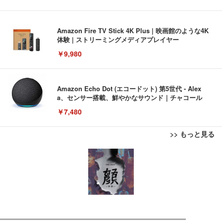
Amazon Fire TV Stick 4K Plus | 映画館のような4K
体験 | ストリーミングメディアプレイヤー
￥9,980
Amazon Echo Dot (エコードット) 第5世代 - Alex
a、センサー搭載、鮮やかなサウンド｜チャコール
￥7,480
>> もっと見る
[EdoErgo] オフィスチェア 椅子 テレワーク 疲れな
EIZO ビジネス向けプレミアムモニター | FlexScan
Amazonベーシック ペットシーツ 薄型 レギュラー 1
い 跳ね上げ式アームレスト コンパクト 約105度ロッ
EV3240X-WT | 31.5型4K UHD・USB Type-C・ホワ
回使い捨て 無香料 ホワイト 300枚
キング pc 事務椅子 360度回転 座面昇降 強化ナイロ
イト
ン樹脂ベース 通気性メッシュ 在宅ワーク H-WY01
￥3,373
￥5,699
￥105,595
(黒網+黒枠+黒足)
EIZO ビジネス向けプレミアムモニター | FlexScan
SIHOO B100 オフィスチェア／デスクチェア メッシ
Amazonベーシック ペットシーツ 厚型 ワイド 42枚
EV2740X-WT | 27.0型4K UHD・USB Type-C・ホワ