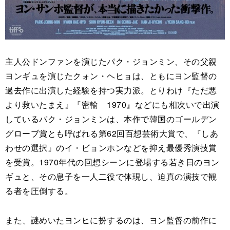
主人公ドンファンを演じたパク・ジョンミン、その父親
ヨンギュを演じたクォン・ヘヒョは、ともにヨン監督の
過去作に出演した経験を持つ実力派。とりわけ『ただ悪
より救いたまえ』『密輸 1970』などにも相次いで出演
しているパク・ジョンミンは、本作で韓国のゴールデン
グローブ賞とも呼ばれる第62回百想芸術大賞で、『しあ
わせの選択』のイ・ビョンホンなどを抑え最優秀演技賞
を受賞。1970年代の回想シーンに登場する若き日のヨン
ギュと、その息子を一人二役で体現し、迫真の演技で観
る者を圧倒する。
また、謎めいたヨンヒに扮するのは、ヨン監督の前作に