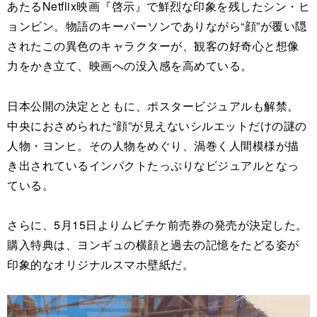
あたるNetflix映画『啓示』で鮮烈な印象を残したシン・ヒ
ョンビン。物語のキーパーソンでありながら“顔”が覆い隠
されたこの異色のキャラクターが、観客の好奇心と想像
力をかき立て、映画への没入感を高めている。
日本公開の決定とともに、ポスタービジュアルも解禁。
中央におさめられた“顔”が見えないシルエットだけの謎の
人物・ヨンヒ。その人物をめぐり、渦巻く人間模様が描
き出されているインパクトたっぷりなビジュアルとなっ
ている。
さらに、5月15日よりムビチケ前売券の発売が決定した。
購入特典は、ヨンギュの横顔と過去の記憶をたどる姿が
印象的なオリジナルスマホ壁紙だ。