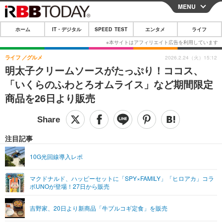
MENU
CLOSE
ホーム
IT・デジタル
SPEED TEST
エンタメ
ライフ
ホーム
IT・デジタル
ライフ
グルメ
2026.2.24（火）15:12
明太子クリームソースがたっぷり！ココス、
IT・デジタルTOP
スマートフォン
SPEED TEST
「いくらのふわとろオムライス」など期間限定
ネタ
ガジェット・ツール
商品を26日より販売
エンタメ
ショッピング
その他
エンタメTOP
映画・ドラマ
ライフ
韓流・K-POP
韓国・芸能
注目記事
ライフTOP
グルメ
リリース一覧
音楽
スポーツ
10G光回線導入レポ
ペット
ショッピング
プッシュ通知の停止方法
グラビア
ブログ
その他
マクドナルド、ハッピーセットに「SPY×FAMILY」「ヒロアカ」コラ
ボUNOが登場！27日から販売
ショッピング
その他
吉野家、20日より新商品「牛プルコギ定食」を販売