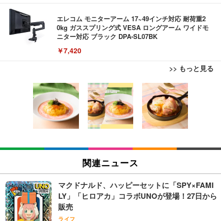
エレコム モニターアーム 17~49インチ対応 耐荷重2
0kg ガススプリング式 VESA ロングアーム ワイドモ
ニター対応 ブラック DPA-SL07BK
￥7,420
>> もっと見る
EIZO ビジネス向けプレミアムモニター | FlexScan
ブラックニッカ ニッカ Nikka ウィスキー4000ml ブ
松阪牛 グルメ ハンバーグ 【誕生日ギフトセット】
EV3240X-WT | 31.5型4K UHD・USB Type-C・ホワ
ラックニッカクリア ウヰスキー 【日本 アサヒ ウィ
誕生日プレゼント 高級 ハンバーグ 肉 ギフト 牛肉
イト
スキー】 大容量 お得 4リットル
食べ物 冷凍 高級 内祝 お返し 人気 お取り寄せ グル
メ 出産 男性 土産 女性 お父さん お母さん
￥105,595
￥3,940
￥4,000
EIZO ビジネス向けプレミアムモニター | FlexScan
【Amazon.co.jp限定】コロナ・エキストラ Corona
松阪牛 グルメ ハンバーグ【オレンジ花束カード】
EV2740X-WT | 27.0型4K UHD・USB Type-C・ホワ
Extra 瓶 [ 330ml × 8本 ] [オリジナルバケツ付きセッ
松坂牛 花 カード 高級ハンバーグ 肉 ギフト 牛肉 食
関連ニュース
イト
ト] [ギフトBox入り]
べ物 冷凍 高級 プレゼント 内祝 お返し 人気 お取り
寄せ グルメ
￥109,572
￥2,249
￥4,000
マクドナルド、ハッピーセットに「SPY×FAMI
LY」「ヒロアカ」コラボUNOが登場！27日から
父の日ギフト 松阪牛 グルメ ハンバーグ【父の日短
販売
【純正品】27"ゲーミングモニター DualSense 充電
霧島酒造 チューパック黒霧島 25度 [ 焼酎 宮崎県 18
冊 ブルー花束カード】父の日 食べ物 肉 父 お父さん
フック付き（CFI-ZDM1J）
00ml×2本 ]
ライフ