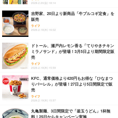
お取り寄せグルメ おつまみ ハンバーグギフト 冷凍
2026.2.20(金) 18:14
松良 お取り寄せ 絶品
￥49,979
￥4,080
￥4,000
吉野家、20日より新商品「牛プルコギ定食」を
販売
【整備済み品】Dell E2724HS 27インチ 液晶モニタ
お中元 ギフト 【TV紹介されました♪】 純系 名古屋
アサヒ スーパードライ [缶] 135ml x 24本 [ケース販
ライフ
ー フルHD（1920×1080）VA 非光沢 HDMI/DisplayP
コーチン 燻製 4種 セット おつまみ お取り寄せグル
売] [アサヒ 国産 ビール 缶 ALC 5%] LT-1226
2026.2.19(木) 16:02
ort/VGA スピーカー内蔵 高さ調整 スイベル VESA対
メ 100％国産 高級 地鶏 お肉 ハム ソーセージ 冷凍
応 ComfortView ビジネス向け
化粧箱入り 手提げ紙袋 熨斗対応可 南部食鶏 RK-29-
￥3,493
￥15,800
￥4,066
B-R
ドトール、瀬戸内レモン香る「てりやきチキン
ミラノサンド」が登場！3月5日より期間限定販
【MiniLED/24.5inch/280Hz/FHD】GRAPHT THE S
Butz Delicatessen おつまみアソートセット 【誕生
天羽の梅 1800ml （ハイボールの元 焼酎用）[天羽飲
売
HOOTER Gaming Monitor 24” Essential ゲーミン
日用（バースデーカード付き）】 おつまみセット 6
料製造 東京都]
グモニター QD 24.5インチ 1ms FHD 量子ドット 残
品 食べ比べ ご自宅用 お中元 合鴨 牛タン ロースト
ライフ
像低減 (3年保証 | 輝点保証 | 日本メーカー)
ビーフ 燻製 詰め合わせ ギフト プレゼント おしゃれ
￥1,750
2026.2.19(木) 15:59
￥34,980
￥2,952
お取り寄せ 肉 国産 ビール オードブル 3000円
KFC、通常価格より420円もお得な「ひなまつ
りバーレル」が登場！27日より5日間限定で販
売
ライフ
2026.2.19(木) 15:57
丸亀製麺、3日間限定で「釜玉うどん」1杯無
料！25日からキャンペーン実施