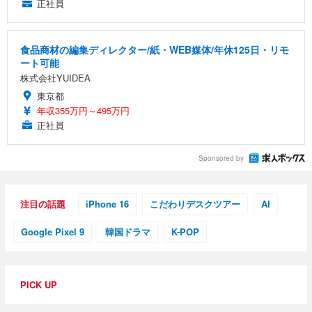
正社員
食品商材の編集ディレクター/紙・WEB媒体/年休125日・リモ
ート可能
株式会社YUIDEA
東京都
年収355万円～495万円
正社員
Sponsored by
注目の話題
iPhone 16
こだわりデスクツアー
AI
Google Pixel 9
韓国ドラマ
K-POP
PICK UP