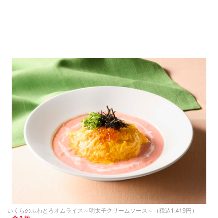
いくらのふわとろオムライス～明太子クリームソース～（税込1,419円）