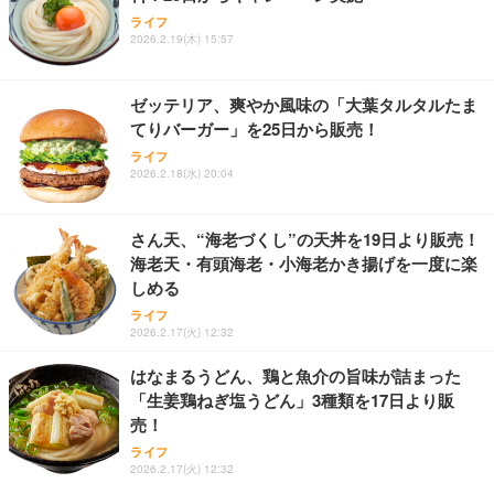
ライフ
2026.2.19(木) 15:57
ゼッテリア、爽やか風味の「大葉タルタルたま
てりバーガー」を25日から販売！
ライフ
2026.2.18(水) 20:04
さん天、“海老づくし”の天丼を19日より販売！
海老天・有頭海老・小海老かき揚げを一度に楽
しめる
ライフ
2026.2.17(火) 12:32
はなまるうどん、鶏と魚介の旨味が詰まった
「生姜鶏ねぎ塩うどん」3種類を17日より販
売！
ライフ
2026.2.17(火) 12:32