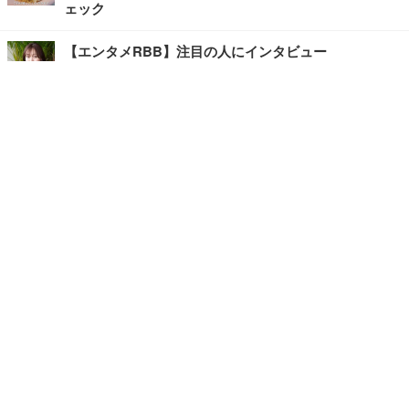
ェック
【エンタメRBB】注目の人にインタビュー
【坂道グループニュース】ーエンタメRBBー
今観るべきオススメ「韓国ドラマ」
快適デスクのヒントが満載！こだわりデスクツアー
【進化するオフィス】
記事
ホーム
›
エンタメ
›
その他
›