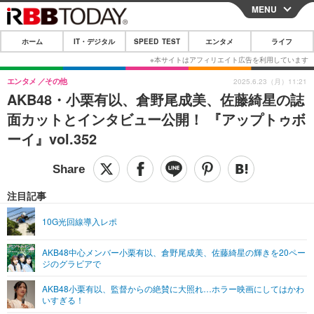
MENU
CLOSE
ホーム
IT・デジタル
SPEED TEST
エンタメ
ライフ
ホーム
IT・デジタル
エンタメ
その他
2025.6.23（月）11:21
AKB48・小栗有以、倉野尾成美、佐藤綺星の誌
IT・デジタルTOP
スマートフォン
SPEED TEST
面カットとインタビュー公開！ 『アップトゥボ
ネタ
ガジェット・ツール
ーイ』vol.352
エンタメ
ショッピング
その他
エンタメTOP
映画・ドラマ
ライフ
韓流・K-POP
韓国・芸能
注目記事
ライフTOP
グルメ
リリース一覧
音楽
スポーツ
10G光回線導入レポ
ペット
ショッピング
プッシュ通知の停止方法
グラビア
ブログ
その他
AKB48中心メンバー小栗有以、倉野尾成美、佐藤綺星の輝きを20ペー
ジのグラビアで
ショッピング
その他
AKB48小栗有以、監督からの絶賛に大照れ…ホラー映画にしてはかわ
いすぎる！