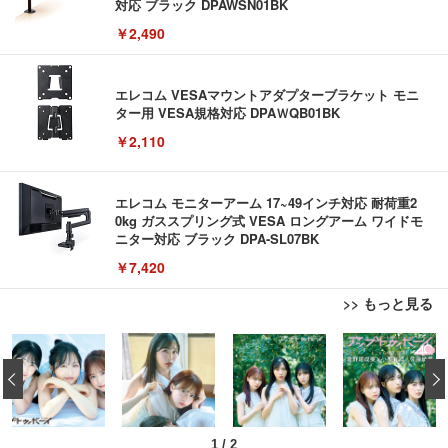
対応 ブラック DPAWSN01BK
￥2,490
エレコム VESAマウントアダプターブラケット モニ
ター用 VESA規格対応 DPAＷQB01BK
￥2,110
エレコム モニターアーム 17~49インチ対応 耐荷重2
0kg ガススプリング式 VESA ロングアーム ワイドモ
ニター対応 ブラック DPA-SL07BK
￥7,420
>> もっと見る
エレコム ワイヤレスマウス Bluetooth Slint M-TM1
エレコム ワイヤレスマウス Bluetooth Slint M-TM1
EIZO ビジネス向けプレミアムモニター | FlexScan
0BBWH/EC 薄型 静音 4ボタン プレゼンモード機能
0BBWH/EC 薄型 静音 4ボタン プレゼンモード機能
EV3240X-WT | 31.5型4K UHD・USB Type-C・ホワ
‹
付 Windows Mac Android iOS iPadOS FireOS対応
付 Windows Mac Android iOS iPadOS FireOS対応
イト
ホワイト
ホワイト
￥1,390
￥1,390
￥105,595
1
/
2