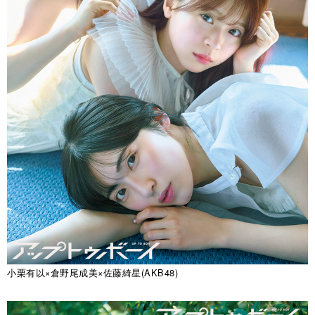
小栗有以×倉野尾成美×佐藤綺星(AKB48)