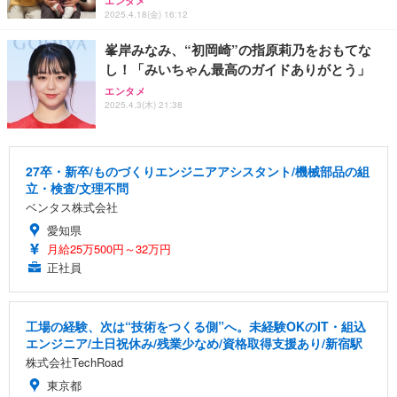
エンタメ
2025.4.18(金) 16:12
峯岸みなみ、“初岡崎”の指原莉乃をおもてな
し！「みいちゃん最高のガイドありがとう」
エンタメ
2025.4.3(木) 21:38
27卒・新卒/ものづくりエンジニアアシスタント/機械部品の組
立・検査/文理不問
ベンタス株式会社
愛知県
月給25万500円～32万円
正社員
工場の経験、次は“技術をつくる側”へ。未経験OKのIT・組込
エンジニア/土日祝休み/残業少なめ/資格取得支援あり/新宿駅
株式会社TechRoad
東京都