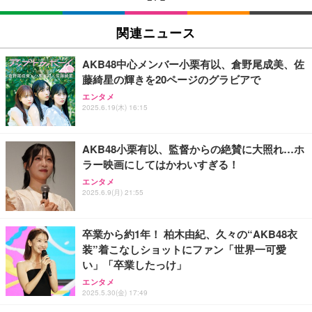
エレコム ワイヤレスマウス Bluetooth EX-G 握りの
エレコム ワイヤレスマウス Bluetooth EX-G 握りの
EIZO ビジネス向けプレミアムモニター | FlexScan
極み 静音設計 5ボタン マルチペアリング Mサイズ
極み 静音設計 5ボタン マルチペアリング Mサイズ
EV2740X-WT | 27.0型4K UHD・USB Type-C・ホワ
関連ニュース
ガンメタリック M-XGM15BBSGM/EC
ガンメタリック M-XGM15BBSGM/EC
イト
￥1,890
￥1,890
￥109,572
AKB48中心メンバー小栗有以、倉野尾成美、佐
藤綺星の輝きを20ページのグラビアで
【純正品】27"ゲーミングモニター DualSense 充電
エンタメ
HP 有線 マウス HP 100G
HP 有線 マウス HP 100G
フック付き（CFI-ZDM1J）
2025.6.19(木) 16:15
￥723
￥723
￥49,979
AKB48小栗有以、監督からの絶賛に大照れ…ホ
ラー映画にしてはかわいすぎる！
エレコム ワイヤレスマウス 静音 Slint Bluetooth 無
エレコム ワイヤレスマウス 静音 Slint Bluetooth 無
【整備済み品】Dell E2724HS 27インチ 液晶モニタ
エンタメ
線2.4GHz 3台マルチペアリング 薄型 軽量 充電式 M
線2.4GHz 3台マルチペアリング 薄型 軽量 充電式 M
ー フルHD（1920×1080）VA 非光沢 HDMI/DisplayP
2025.6.9(月) 21:55
サイズ ブラック M-TM25MBMSABK
サイズ ブラック M-TM25MBMSABK
ort/VGA スピーカー内蔵 高さ調整 スイベル VESA対
応 ComfortView ビジネス向け
￥2,240
￥2,240
￥15,800
卒業から約1年！ 柏木由紀、久々の“AKB48衣
装”着こなしショットにファン「世界一可愛
【MiniLED/24.5inch/280Hz/FHD】GRAPHT THE S
マウス 無線 静音 ワイヤレスマウス Bluetooth 5.4 2.
マウス 無線 静音 ワイヤレスマウス Bluetooth 5.4 2.
い」「卒業したっけ」
HOOTER Gaming Monitor 24” Essential ゲーミン
4GHz Type-C 充電式 無線マウス 薄型 3段階DPI切替
4GHz Type-C 充電式 無線マウス 薄型 3段階DPI切替
グモニター QD 24.5インチ 1ms FHD 量子ドット 残
エンタメ
像低減 (3年保証 | 輝点保証 | 日本メーカー)
￥1,468
￥1,468
2025.5.30(金) 17:49
￥34,980