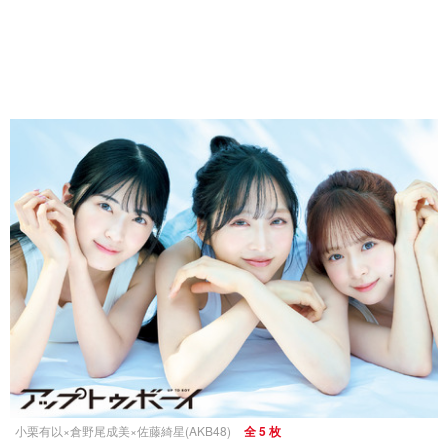
小栗有以×倉野尾成美×佐藤綺星(AKB48)
全 5 枚