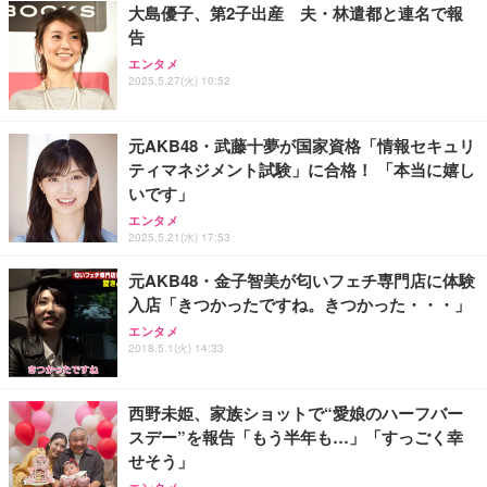
大島優子、第2子出産 夫・林遣都と連名で報
告
エンタメ
2025.5.27(火) 10:52
元AKB48・武藤十夢が国家資格「情報セキュリ
ティマネジメント試験」に合格！ 「本当に嬉し
いです」
エンタメ
2025.5.21(水) 17:53
元AKB48・金子智美が匂いフェチ専門店に体験
入店「きつかったですね。きつかった・・・」
エンタメ
2018.5.1(火) 14:33
西野未姫、家族ショットで“愛娘のハーフバー
スデー”を報告「もう半年も…」「すっごく幸
せそう」