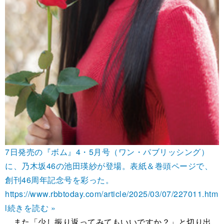
7日発売の『ボム』4・5月号（ワン・パブリッシング）
に、乃木坂46の池田瑛紗が登場。表紙＆巻頭ページで、
創刊46周年記念号を彩った。
https://www.rbbtoday.com/article/2025/03/07/227011.htm
l
続きを読む »
また「少し振り返ってみてもいいですか？」と切り出