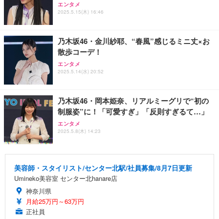
エンタメ
2025.5.15(木) 16:46
乃木坂46・金川紗耶、“春風”感じるミニ丈×お
散歩コーデ！
エンタメ
2025.5.14(水) 20:52
乃木坂46・岡本姫奈、リアルミーグリで“初の
制服姿”に！「可愛すぎ」「反則すぎるて…」
エンタメ
2025.5.8(木) 14:23
美容師・スタイリスト/センター北駅/社員募集/8月7日更新
Umineko美容室 センター北hanare店
神奈川県
月給25万円～63万円
正社員