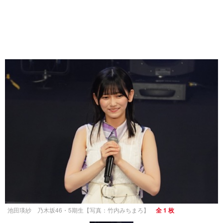
池田瑛紗 乃木坂46・5期生【写真：竹内みちまろ】
全 1 枚