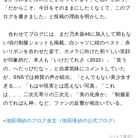
「だからこそ、今日をそのままにしたくなくて、このブ
ログを書きました」と投稿の理由を明かした。
合わせてブログには、まだ乃木坂46に加入して間もな
い頃の制服ショットも掲載。白シャツに紺のベスト、赤
いリボンを合わせた姿で、カメラに向けた初々しい笑顔
が印象的だ。本人も「いけだてれさ（2022）」「笑う
の、へたっぴだな～」と自虐気味にコメントしていた
が、SNSでは称賛の声が続出。「とんでもない美少女す
ぎる…」「もはや現実とは思えない写真」「これ
は、、、二次元寄りの三次元」「美の化身か」「制服姿
のてれぱん神」など、ファンの反響が相次いでいる。
※池田瑛紗のブログ全文（池田瑛紗の公式ブログ）
《ハララ書房》