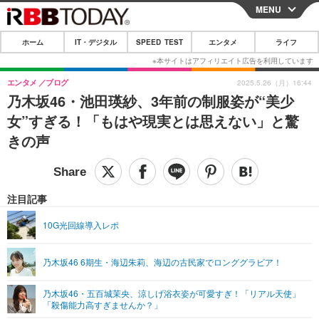
MENU
CLOSE
ホーム
IT・デジタル
SPEED TEST
エンタメ
ライフ
ホーム
IT・デジタル
エンタメ
ブログ
2025.5.26（月）16:44
乃木坂46・池田瑛紗、3年前の制服姿が“美少
IT・デジタルTOP
スマートフォン
SPEED TEST
女”すぎる！「もはや現実とは思えない」と驚
ネタ
ガジェット・ツール
きの声
エンタメ
ショッピング
その他
エンタメTOP
映画・ドラマ
ライフ
韓流・K-POP
韓国・芸能
注目記事
ライフTOP
グルメ
リリース一覧
音楽
スポーツ
10G光回線導入レポ
ペット
ショッピング
プッシュ通知の停止方法
グラビア
ブログ
その他
乃木坂46 6期生・海辺朱莉、海辺の古民家でロンググラビア！
ショッピング
その他
乃木坂46・五百城茉央、涼しげ浴衣姿が可愛すぎ！「リアル天使」
「殺傷能力高すぎませんか？」