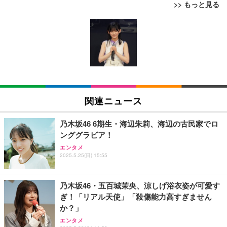
>> もっと見る
[EdoErgo] オフィスチェア 椅子 テレワーク 疲れな
EIZO ビジネス向けプレミアムモニター | FlexScan
Amazonベーシック ペットシーツ 薄型 レギュラー 1
い 跳ね上げ式アームレスト コンパクト 約105度ロッ
EV3240X-WT | 31.5型4K UHD・USB Type-C・ホワ
回使い捨て 無香料 ホワイト 300枚
キング pc 事務椅子 360度回転 座面昇降 強化ナイロ
イト
ン樹脂ベース 通気性メッシュ 在宅ワーク H-WY01
￥3,373
￥5,699
￥105,595
(黒網+黒枠+黒足)
EIZO ビジネス向けプレミアムモニター | FlexScan
SIHOO B100 オフィスチェア／デスクチェア メッシ
Amazonベーシック ペットシーツ 厚型 ワイド 42枚
EV2740X-WT | 27.0型4K UHD・USB Type-C・ホワ
ュチェア 人間工学 疲れない ブラック
x2袋(84枚) ホワイト(吸収面:ライトブルー)
関連ニュース
イト
￥27,999
￥3,234
￥109,572
乃木坂46 6期生・海辺朱莉、海辺の古民家でロ
ンググラビア！
Sezlife オフィスチェア デスクチェア 疲れない テレ
【純正品】27"ゲーミングモニター DualSense 充電
ネオ・ルーライフ ネオ・オムツ L 中型犬用 26枚入
エンタメ
ワーク チェア 強化バックレスト 30度ロッキング機
2025.5.25(日) 15:55
フック付き（CFI-ZDM1J）
り 単品
能 人間工学 椅子 腰サポート 90度跳ね上げ式アーム
レスト 3Dヘッドレスト ハンガー付き 高反発クッシ
￥49,979
￥1,800
￥7,680
ョン PCチェア 通気性メッシュ ゲーミング/勉強/事
乃木坂46・五百城茉央、涼しげ浴衣姿が可愛す
務用 おしゃれ パソコンチェア (ブラック)
ぎ！「リアル天使」「殺傷能力高すぎません
Sezlife オフィスチェア デスクチェア 疲れない テレ
【整備済み品】Dell E2724HS 27インチ 液晶モニタ
Smart Basic(スマートベーシック) 【Amazon.co.jp
か？」
ワーク チェア 強化バックレスト 30度ロッキング機
ー フルHD（1920×1080）VA 非光沢 HDMI/DisplayP
限定】 Smart Basic アイリスオーヤマ ペットシーツ
能 人間工学 椅子 腰サポート 90度跳ね上げ式アーム
ort/VGA スピーカー内蔵 高さ調整 スイベル VESA対
超厚型 お徳用 ワイド 100枚入 (x 1) (ケース販売)
エンタメ