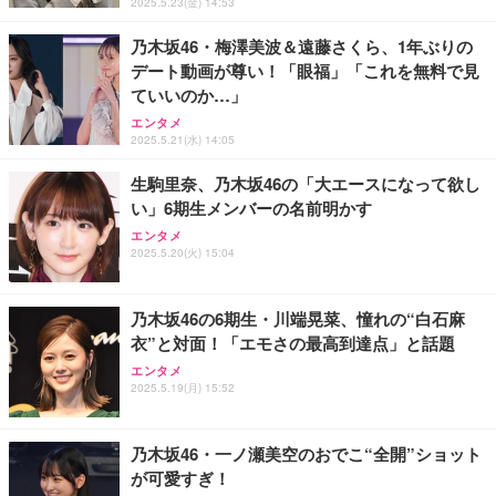
2025.5.23(金) 14:53
レスト 3Dヘッドレスト ハンガー付き 高反発クッシ
応 ComfortView ビジネス向け
￥7,680
￥15,800
￥3,670
ョン PCチェア 通気性メッシュ ゲーミング/勉強/事
乃木坂46・梅澤美波＆遠藤さくら、1年ぶりの
務用 おしゃれ パソコンチェア (ホワイト)
デート動画が尊い！「眼福」「これを無料で見
ANDWINT オフィスチェア デスクチェア 肘なし メ
【MiniLED/24.5inch/280Hz/FHD】GRAPHT THE S
アイリスオーヤマ ペットシーツ 超厚型 お徳用 レギ
ていいのか…」
ッシュ 通気性 ランバーサポート付き 腰サポート ガ
HOOTER Gaming Monitor 24” Essential ゲーミン
ュラー 200枚入【Amazon.co.jp限定】
ス圧無段階昇降 360度回転 キャスター付き コンパク
グモニター QD 24.5インチ 1ms FHD 量子ドット 残
エンタメ
ト 幅52×奥行58.5×高さ84～96cm テレワーク 在宅
像低減 (3年保証 | 輝点保証 | 日本メーカー)
￥3,731
2025.5.21(水) 14:05
￥4,139
￥34,980
勤務 ブラック
生駒里奈、乃木坂46の「大エースになって欲し
い」6期生メンバーの名前明かす
エンタメ
2025.5.20(火) 15:04
乃木坂46の6期生・川端晃菜、憧れの“白石麻
衣”と対面！「エモさの最高到達点」と話題
エンタメ
2025.5.19(月) 15:52
乃木坂46・一ノ瀬美空のおでこ“全開”ショット
が可愛すぎ！