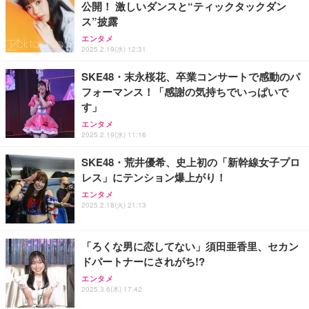
公開！ 激しいダンスと“ティックタックダン
【国内正規品】Keychron B1 Pro ウルトラスリム ワ
エレコム 充電器 Type-C USB-C 20W USB PD対応 1
ス”披露
HP 有線 マウス HP 100G
イヤレスキーボード、ZMKカスタマイズ、シザース
ポート PSE認証品 GaN採用 折りたたみ式プラグ ホ
エンタメ
イッチ、2.4 GHz/Bluetooth 5.2/有線接続、ロングバ
ワイト 【 iPhone16 15 等対応】 EC-AC6820WH
￥723
2025.2.19(水) 12:31
ッテリーライフ、Mac Windows Linux対応 (アイボ
￥5,544
￥790
リーホワイト（かな印字なし）, JISレイアウト)
SKE48・末永桜花、卒業コンサートで感動のパ
フォーマンス！「感謝の気持ちでいっぱいで
エレコム ワイヤレスマウス 静音 Slint Bluetooth 無
エレコム ワイヤレスキーボード マウスセット メン
エレコム 充電器 40W 2ポート Type-C USB PD対応
す」
線2.4GHz 3台マルチペアリング 薄型 軽量 充電式 M
ブレン 薄型 フルキーボード ブラック TK-FDM110M
PPS対応 GaN II採用 折りたたみ式プラグ ホワイト
サイズ ブラック M-TM25MBMSABK
BK
EC-AC10640WH
エンタメ
2025.2.19(水) 11:16
￥2,240
￥2,240
￥1,790
SKE48・荒井優希、史上初の「新幹線女子プロ
レス」にテンション爆上がり！
エレコム ワイヤレスキーボード 静音 テンキー付 薄
エレコム 65W 充電器 Type-C コンセント 急速 PD対
マウス 無線 静音 ワイヤレスマウス Bluetooth 5.4 2.
型コンパクトサイズ Windows ChromeOS macOS
応 スイング式プラグ採用 PSE技術基準適合 ブラッ
エンタメ
4GHz Type-C 充電式 無線マウス 薄型 3段階DPI切替
対応 ブラック TK-QT30DMBK
ク EC-AC12465BK
2025.2.18(火) 21:13
￥1,468
￥2,420
￥2,190
「ろくな男に恋してない」須田亜香里、セカン
ドパートナーにされがち!?
エンタメ
2025.3.6(木) 17:42