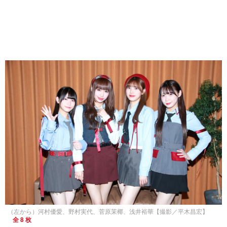
（左から）河村優愛、野村実代、菅原茉椰、浅井裕華【撮影／平木昌宏】
全 8 枚