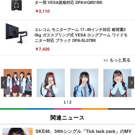
ター用 VESA規格対応 DPAＷQB01BK
￥2,110
エレコム モニターアーム 17~49インチ対応 耐荷重2
0kg ガススプリング式 VESA ロングアーム ワイドモ
ニター対応 ブラック DPA-SL07BK
￥7,420
>> もっと見る
エレコム ワイヤレスマウス Bluetooth Slint M-TM1
エレコム 充電器 Type-C USB-C 20W USB PD対応
エレコム 有線キーボード メンブレン ブラック TK-F
0BBWH/EC 薄型 静音 4ボタン プレゼンモード機能
ケーブル一体型 1.5m PSE認証品 GaN採用 折りたた
‹
FCM01BK
付 Windows Mac Android iOS iPadOS FireOS対応
み式プラグ しろちゃん 【 iPhone16 15 等対応】 E
ホワイト
C-AC6920WF
￥980
￥1,390
￥1,090
1
/
2
エレコム ワイヤレスマウス Bluetooth EX-G 握りの
モバイルバッテリー 大容量 30000mAh 【22.5W/20
エレコム ワイヤレスキーボード メンブレン 薄型 フ
極み 静音設計 5ボタン マルチペアリング Mサイズ
W急速充電 4本ケーブル内蔵】 209g超軽量 小型 バ
ルキーボード テンキー ブラック TK-FDM110TXBK
関連ニュース
ガンメタリック M-XGM15BBSGM/EC
ッテリー 5台同時充電 Type-C出力 スマホ 充電器 LC
D残量表示 LEDライト付き ストラップ付き 持ち運び
￥1,700
￥1,890
￥2,469
携帯充電器 停電対策 アウトドア/旅行/出張/防災/緊
SKE48、34thシングル「Tick tack zack」のMV
急用 iOS/Android各種他対応 機内持込可 (高級白い)