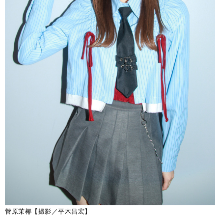
菅原茉椰【撮影／平木昌宏】