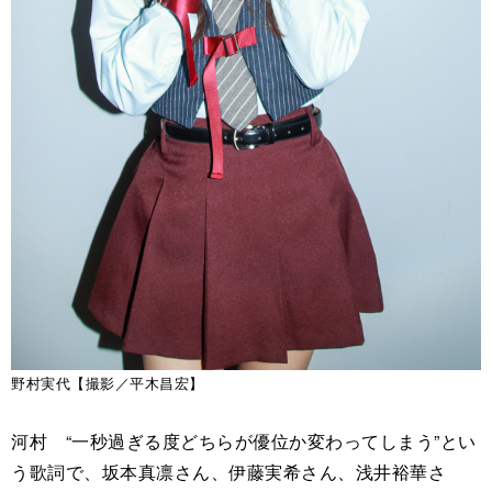
野村実代【撮影／平木昌宏】
河村 “一秒過ぎる度どちらが優位か変わってしまう”とい
う歌詞で、坂本真凛さん、伊藤実希さん、浅井裕華さ