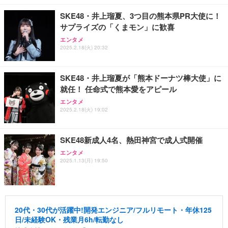
SKE48・井上瑠夏、3つ目の熊本県PR大使に！
サプライズの「くまモン」に歓喜
エンタメ
2025.2.18(火) 20:32
SKE48・井上瑠夏が「熊本ドーナツ棒大使」に
就任！ 任命式で熊本愛をアピール
エンタメ
2025.2.18(火) 19:02
SKE48新成人4名、熱田神宮で成人式開催
エンタメ
2025.1.13(月) 19:50
20代・30代が活躍中!開発エンジニア/フルリモート・年休125
日/未経験OK・残業月6h/転勤なし