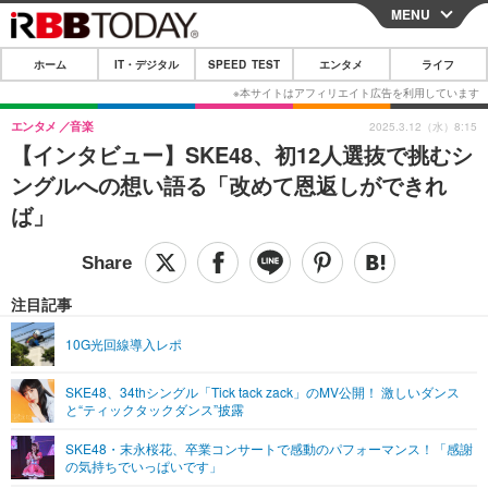
MENU
CLOSE
ホーム
IT・デジタル
SPEED TEST
エンタメ
ライフ
ホーム
IT・デジタル
エンタメ
音楽
2025.3.12（水）8:15
【インタビュー】SKE48、初12人選抜で挑むシ
IT・デジタルTOP
スマートフォン
SPEED TEST
ングルへの想い語る「改めて恩返しができれ
ネタ
ガジェット・ツール
ば」
エンタメ
ショッピング
その他
エンタメTOP
映画・ドラマ
ライフ
韓流・K-POP
韓国・芸能
注目記事
ライフTOP
グルメ
リリース一覧
音楽
スポーツ
10G光回線導入レポ
ペット
ショッピング
プッシュ通知の停止方法
グラビア
ブログ
その他
SKE48、34thシングル「Tick tack zack」のMV公開！ 激しいダンス
と“ティックタックダンス”披露
ショッピング
その他
SKE48・末永桜花、卒業コンサートで感動のパフォーマンス！「感謝
の気持ちでいっぱいです」