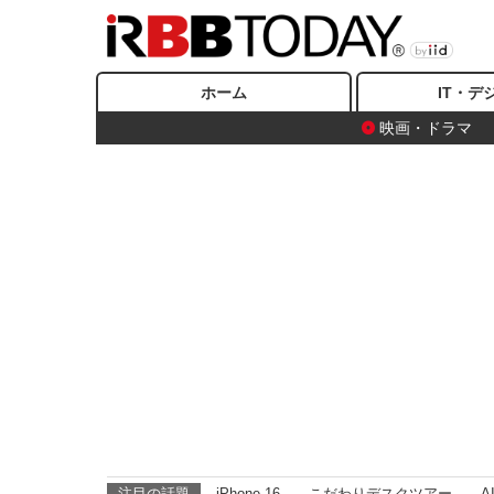
ホーム
IT・デ
映画・ドラマ
注目の話題
iPhone 16
こだわりデスクツアー
A