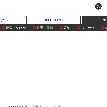
X
ジタル
SPEEDTEST
エ
韓流・K-POP
韓国・芸能
音楽
スポーツ
I
Google Pixel 9
韓国ドラマ
K-POP