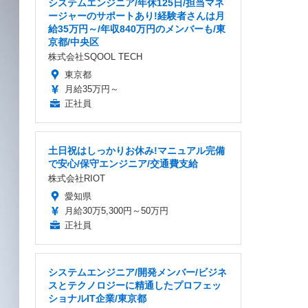
システムエンジニア/年休125日/担当マネ
ージャーのサポートあり!経験者さんは月
給35万円～/年収840万円のメンバーも/東
京都/中央区
株式会社SQOOL TECH
東京都
月給35万円～
正社員
土日祝はしっかりお休み!マニュアル完備
で安心/保守エンジニア/交通費支給
株式会社RIOT
愛知県
月給30万5,300円～50万円
正社員
システムエンジニア/開発メンバー/ビジネ
スとテクノロジーに精通したプロフェッ
ショナルIT企業/東京都