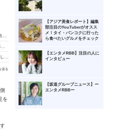
【アジア美食レポート】編集
部注目のYouTuberがオスス
メ！タイ・バンコクに行った
近江牛×クラフトビールを電車で満喫！一番搾り飲み放題も復活「近江ビア電2026」運行
ら食べたいグルメをチェック
HIKAKIN、熊本地震に2000万円を寄付 動画で募金方法を解説し支援を呼びかけ
【エンタメRBB】注目の人に
羽生結弦自らポーズを提案し撮影！完全撮り下ろし2027年度版カレンダーが発売決定！
インタビュー
を送る
【坂道グループニュース】ー
側
エンタメRBBー
足を
す