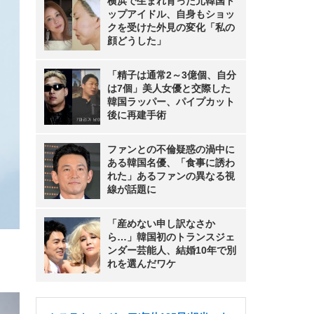
横浜で生まれ育った元韓国ト
ップアイドル、自身もショッ
クを受けた外見の変化「私の
顔どうした」
「精子は通常2～3億個、自分
は7個」美人女優と交際した
韓国ラッパー、パイプカット
後に再建手術
ファンとの不倫疑惑の渦中に
ある韓国名優、「食事に誘わ
れた」あるファンの異なる視
線が話題に
「産めない申し訳なさか
ら…」韓国初のトランスジェ
ンダー芸能人、結婚10年で別
れを選んだワケ