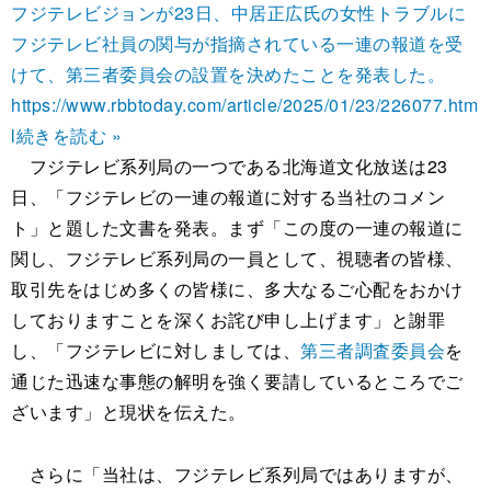
フジテレビジョンが23日、中居正広氏の女性トラブルに
フジテレビ社員の関与が指摘されている一連の報道を受
けて、第三者委員会の設置を決めたことを発表した。
https://www.rbbtoday.com/article/2025/01/23/226077.htm
l
続きを読む »
フジテレビ系列局の一つである北海道文化放送は23
日、「フジテレビの一連の報道に対する当社のコメン
ト」と題した文書を発表。まず「この度の一連の報道に
関し、フジテレビ系列局の一員として、視聴者の皆様、
取引先をはじめ多くの皆様に、多大なるご心配をおかけ
しておりますことを深くお詫び申し上げます」と謝罪
し、「フジテレビに対しましては、
第三者調査委員会
を
通じた迅速な事態の解明を強く要請しているところでご
ざいます」と現状を伝えた。
さらに「当社は、フジテレビ系列局ではありますが、