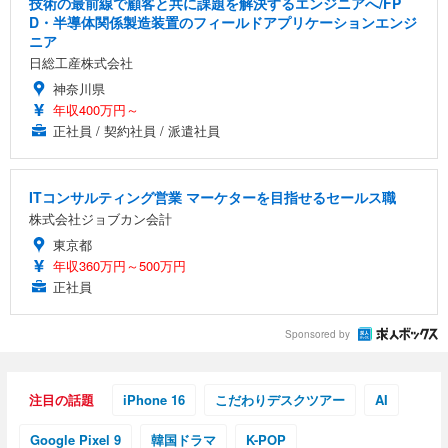
技術の最前線で顧客と共に課題を解決するエンジニアへ/FP
D・半導体関係製造装置のフィールドアプリケーションエンジ
ニア
日総工産株式会社
神奈川県
年収400万円～
正社員 / 契約社員 / 派遣社員
ITコンサルティング営業 マーケターを目指せるセールス職
株式会社ジョブカン会計
東京都
年収360万円～500万円
正社員
Sponsored by
注目の話題
iPhone 16
こだわりデスクツアー
AI
Google Pixel 9
韓国ドラマ
K-POP