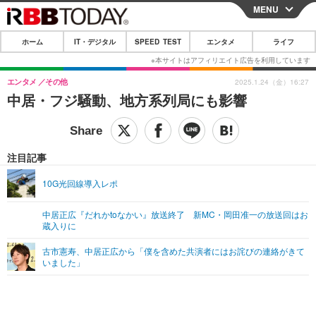
MENU
CLOSE
ホーム
IT・デジタル
SPEED TEST
エンタメ
ライフ
ホーム
IT・デジタル
エンタメ
その他
2025.1.24（金）16:27
中居・フジ騒動、地方系列局にも影響
IT・デジタルTOP
スマートフォン
SPEED TEST
ネタ
ガジェット・ツール
エンタメ
注目記事
ショッピング
その他
エンタメTOP
映画・ドラマ
ライフ
10G光回線導入レポ
韓流・K-POP
韓国・芸能
ライフTOP
グルメ
リリース一覧
中居正広『だれかtoなかい』放送終了 新MC・岡田准一の放送回はお
音楽
スポーツ
ペット
ショッピング
蔵入りに
プッシュ通知の停止方法
グラビア
ブログ
古市憲寿、中居正広から「僕を含めた共演者にはお詫びの連絡がきて
その他
いました」
ショッピング
その他