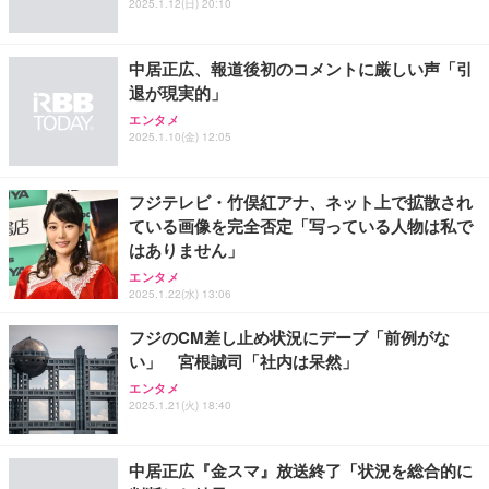
9世代 16GB SSD256GB Win11 Office2021 WiFi
2025.1.12(日) 20:10
GB/365日】
ク EC-AC12465BK
￥33,980
￥10,980
￥2,190
中居正広、報道後初のコメントに厳しい声「引
退が現実的」
エンタメ
2025.1.10(金) 12:05
フジテレビ・竹俣紅アナ、ネット上で拡散され
ている画像を完全否定「写っている人物は私で
はありません」
エンタメ
2025.1.22(水) 13:06
フジのCM差し止め状況にデーブ「前例がな
い」 宮根誠司「社内は呆然」
エンタメ
2025.1.21(火) 18:40
中居正広『金スマ』放送終了「状況を総合的に