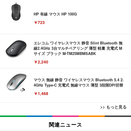
HP 有線 マウス HP 100G
￥723
エレコム ワイヤレスマウス 静音 Slint Bluetooth 無
線2.4GHz 3台マルチペアリング 薄型 軽量 充電式 M
サイズ ブラック M-TM25MBMSABK
￥2,240
マウス 無線 静音 ワイヤレスマウス Bluetooth 5.4 2.
4GHz Type-C 充電式 無線マウス 薄型 3段階DPI切替
￥1,468
>> もっと見る
【ミニPC 最強 ゲーミング PC】GMKtec NucBox K
【リチャージWiFi】バッテリーレス 日本100GB+世
エレコム 充電器 Type-C USB-C 20W USB PD対応
8 PlusミニPCゲーミング AMD R7 8845HS搭載 【R
界3GB 365日 ポケット WiFi ギガ付 海外利用可能
ケーブル一体型 1.5m PSE認証品 GaN採用 折りたた
関連ニュース
9 7940HS/8745HS/H255より上位】Radeon 780M | 1
【TD12-100GB/365日】
み式プラグ しろちゃん 【 iPhone16 15 等対応】 E