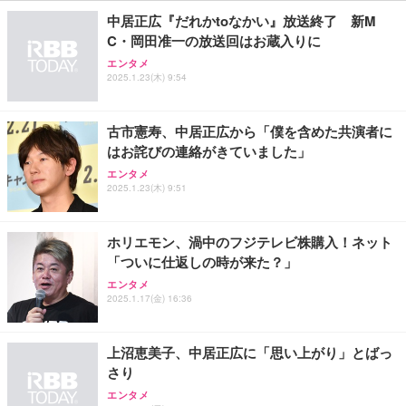
28GB DDR5拡張可能 32GB DDR5+1TB SSD |Oculi
C-AC6920WF
￥122,848
￥9,980
￥1,090
中居正広『だれかtoなかい』放送終了 新M
nk・USB4.0×2 | Win11 Pro 5.1GHz | Win11 Pro | 8
C・岡田准一の放送回はお蔵入りに
K 4画面対応
エンタメ
【法人向け・5年安定ビジネスに最適】GMKtec ミニ
【限定10GB増量モデル】国内メーカー直営 ポケッ
モバイルバッテリー 大容量 30000mAh 【22.5W/20
2025.1.23(木) 9:54
PC Ryzen 7 7730U搭載 M5 Ultra【32GB DDR4 1TB
ト WiFi 『プレミアムチャージWiFi』X200 (日本国
W急速充電 4本ケーブル内蔵】 209g超軽量 小型 バ
SSD】8コア16スレッド 最大4.5GHz Win11 Pro 小
内ギガ付) ギガ割引クーポン毎月付与 端末買い切り
ッテリー 5台同時充電 Type-C出力 スマホ 充電器 LC
型PC 2.5G有線LAN Wi-Fi 6E BT5.2 8K3画面同時出
契約・クレカ不要 利用分だけ都度チャージ 充電不要
D残量表示 LEDライト付き ストラップ付き 持ち運び
￥86,999
￥6,980
￥2,469
古市憲寿、中居正広から「僕を含めた共演者に
力 HDMI2.0/DP1.4/USB-C M.2 SSD 16TB拡張対応
バッテリーレス 海外利用可能 ([X200]100GB/365日)
携帯充電器 停電対策 アウトドア/旅行/出張/防災/緊
コンパクト 静音ミニPC ゲーミングPC
急用 iOS/Android各種他対応 機内持込可 (高級白い)
はお詫びの連絡がきていました」
【ミニpc 最新第12世代 N95 省電力 N97より高速】B
【ecoco】 1年間 100GB 充電式 リチャージ 型 ポケ
エレコム 充電器 Type-C USB-C 20W USB PD対応 1
エンタメ
MAX ミニpc mini pc N95 4C/4T 15W 最大3.4GHz 1
ット Wi-Fi 契約不要 月額費用なし 【紛失・水濡れ・
ポート PSE認証品 GaN採用 折りたたみ式プラグ ホ
2025.1.23(木) 9:51
2GB LPDDR5+512GB SSD 小型PC 8TB拡張M.2_N
落下も1年間交換保証】 工事不要 長時間利用 ギガ
ワイト 【 iPhone16 15 等対応】 EC-AC6820WH
VMe/SATA HDMI2.1/2画面出力 4K@60Hz 小型パソ
リチャージ 可能
￥39,999
￥10,980
￥790
コン 高速2.4G/5GWi-Fi BT5.0 ギガビットLAN 静音
ホリエモン、渦中のフジテレビ株購入！ネット
ミニパソコン B4Plus
「ついに仕返しの時が来た？」
GMKtec ミニPC G11初登場 AMD Ryzen Embedde
【リチャージWiFi】超ロングバッテリー 100GB 365
エレコム 充電器 40W 2ポート Type-C USB PD対応
エンタメ
d R2514搭載 16GB DDR4＋256GB SSD動作より安
日 ギガ付き ポケット WiFi モバイルルーター 契約返
PPS対応 GaN II採用 折りたたみ式プラグ ホワイト
2025.1.17(金) 16:36
定 最大3.7GHz｜4K×3画面出力・2.5GLAN HDMI 2.
却無し 月額費用無し 簡単ギガチャージ リチャージ
EC-AC10640WH
1/Type-C・Win11 Pro Mini PC USB3.2×4 企業・学
電源ONで即時使える SE Pro 液晶画面付き バッテ
￥61,248
￥10,980
￥1,790
習向け 超小型 高性能 (16GB+256GB)
リー内蔵【SEProWH-100GB/365日】
上沼恵美子、中居正広に「思い上がり」とばっ
さり
【リチャージWiFi】バッテリー35時間 100GB 365日
エレコム 65W 充電器 Type-C コンセント 急速 PD対
【整備済み品】富士通 ESPRIMO Q558 ミニPC i5第
エンタメ
ギガ付 ポケット WiFi 海外利用可能【SEProBK-100
応 スイング式プラグ採用 PSE技術基準適合 ブラッ