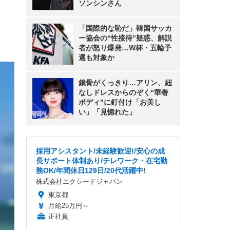
ソンシンさん
「国際的な恥だ」韓国サッカ
ー協会の“性接待”疑惑、解説
者が怒り爆発…W杯・五輪予
選も対象か
鎖骨がくっきり…アリン、紐
なしドレスからのぞく“華奢
ボディ”に釘付け「お美し
い」「見惚れた」
採用アシスタント/未経験歓迎!/安心の成
長サポート体制あり/テレワーク・在宅勤
務OK/年間休日129日/20代活躍中!
株式会社エクシードジャパン
東京都
月給25万円～
正社員