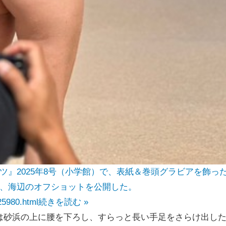
ツ』2025年8号（小学館）で、表紙＆巻頭グラビアを飾っ
新し、海辺のオフショットを公開した。
25980.html
続きを読む »
は砂浜の上に腰を下ろし、すらっと長い手足をさらけ出し