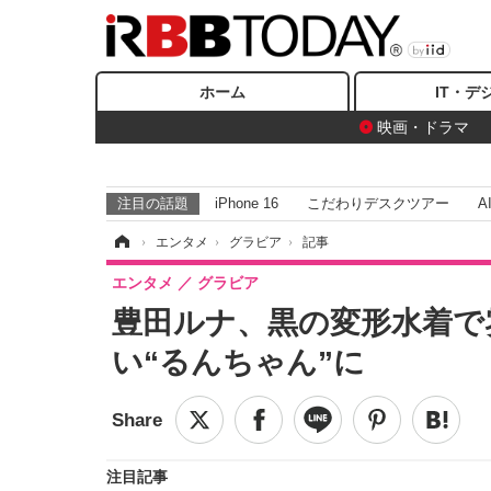
ホーム
IT・デ
映画・ドラマ
注目の話題
iPhone 16
こだわりデスクツアー
A
ホーム
›
エンタメ
›
グラビア
›
記事
エンタメ
グラビア
豊田ルナ、黒の変形水着で
い“るんちゃん”に
注目記事