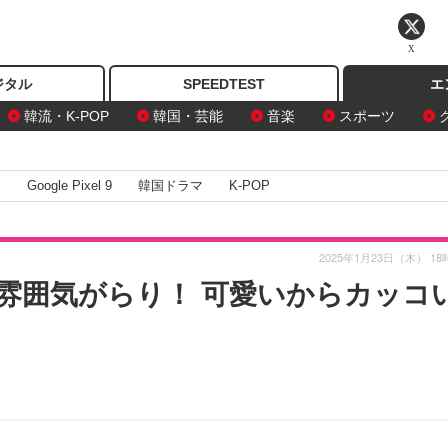
X
ジタル
SPEEDTEST
エ
韓流・K-POP
韓国・芸能
音楽
スポーツ
I
Google Pixel 9
韓国ドラマ
K-POP
2025年1月23日（木） 18
雰囲気がらり！ 可愛いからカッコ