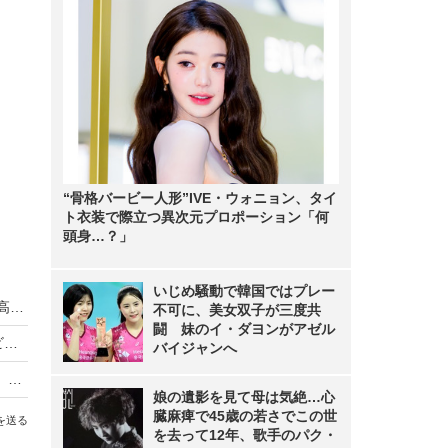
“骨格バービー人形”IVE・ウォニョン、タイ
ト衣装で際立つ異次元プロポーション「何
頭身…？」
いじめ騒動で韓国ではプレー
豊田ルナ、“美くびれ”ビキニで大人の魅力！「最高」「色っぽくてドキドキ」
不可に、美女双子が三度共
闘 妹のイ・ダヨンがアゼル
豊田ルナ「大人色っぽせくしー」に！ 沖縄グラビアで“抜群スタイル”披露
バイジャンへ
豊田ルナ、温泉で色っぽい“濡れ肌”披露！『SPA』オフショ
娘の遺影を見て母は気絶…心
臓麻痺で45歳の若さでこの世
を送る
を去って12年、歌手のパク・