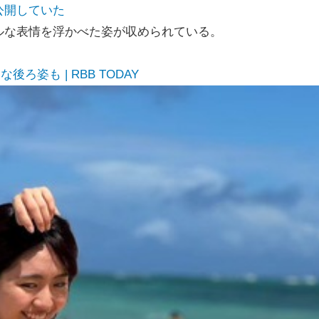
公開していた
ルな表情を浮かべた姿が収められている。
姿も | RBB TODAY