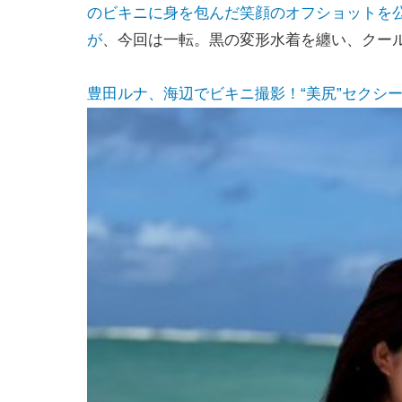
のビキニに身を包んだ笑顔のオフショットを
が
、今回は一転。黒の変形水着を纏い、クー
豊田ルナ、海辺でビキニ撮影！“美尻”セクシーな後ろ