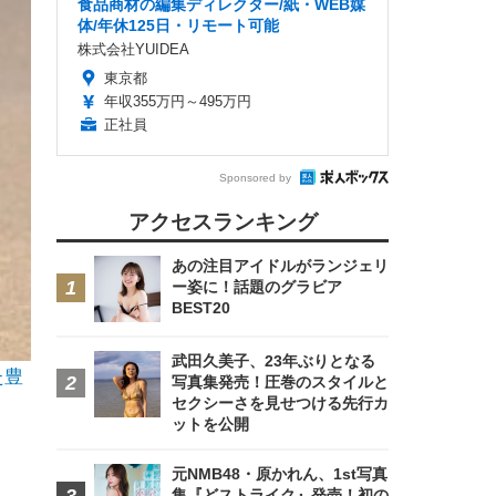
食品商材の編集ディレクター/紙・WEB媒
体/年休125日・リモート可能
株式会社YUIDEA
東京都
年収355万円～495万円
正社員
Sponsored by
アクセスランキング
あの注目アイドルがランジェリ
ー姿に！話題のグラビア
BEST20
武田久美子、23年ぶりとなる
た豊
写真集発売！圧巻のスタイルと
セクシーさを見せつける先行カ
ットを公開
元NMB48・原かれん、1st写真
た
集『どストライク』発売！初の