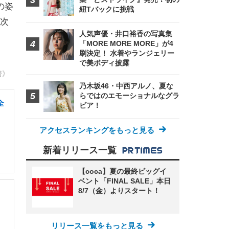
の姿
紐Tバックに挑戦
次
人気声優・井口裕香の写真集
「MORE MORE MORE」が4
刷決定！ 水着やランジェリー
で美ボディ披露
房》
乃木坂46・中西アルノ、夏な
らではのエモーショナルなグラ
全
ビア！
アクセスランキングをもっと見る
新着リリース一覧
【coca】夏の最終ビッグイ
ベント「FINAL SALE」本日
8/7（金）よりスタート！
リリース一覧をもっと見る