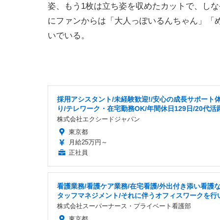
姿、もう1枚は立ち姿を収めたカットで、し
にファンからは「大人っぽいるんちゃん」「
いでいる。
採用アシスタント/未経験歓迎!/安心の成長サポート
り/テレワーク・在宅勤務OK/年間休日129日/20代活
株式会社エクシードジャパン
東京都
月給25万円～
正社員
看護業務/看護ケア業務/在宅看護/外出付き添い看護な
タッフマネジメント/それに伴うオフィスワークを行
株式会社スーパーナース・プライベート看護部
東京都