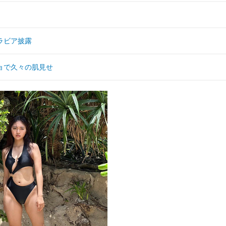
ラビア披露
ョで久々の肌見せ