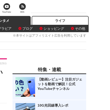
YouTube
RSS
ンタメ
ライフ
グラビア
ブログ
ショッピング
その他
※本サイトはアフィリエイト広告を利用しています
時29分
特集・連載
い
【動画レビュー】注目ガジェ
ットを動画で解説！公式
YouTubeチャンネル
10G光回線導入レポ