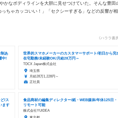
なやかなボディラインを大胆に見せつけていた。そんな豊田
めっちゃカッコいい！」「セクシーすぎる」などの反響が相
《ハララ書
体制あ
世界的スマホメーカーのカスタマーサポート/初日から完
躍中!
在宅勤務/未経験OK/月給28万円～
TDCX Japan株式会社
埼玉県
月給28万1,228円～
正社員
ど/ス
食品商材の編集ディレクター/紙・WEB媒体/年休125日・
います
リモート可能
株式会社YUIDEA
東京都