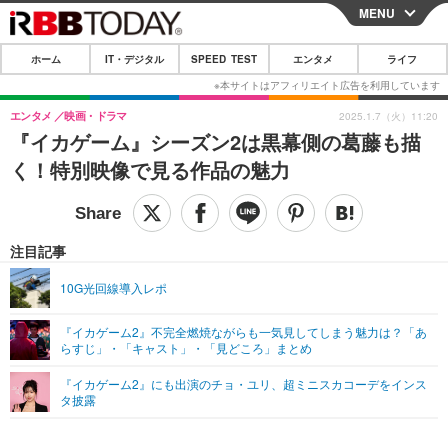
MENU
CLOSE
ホーム
IT・デジタル
SPEED TEST
エンタメ
ライフ
ホーム
IT・デジタル
エンタメ
映画・ドラマ
2025.1.7（火）11:20
『イカゲーム』シーズン2は黒幕側の葛藤も描
IT・デジタルTOP
スマートフォン
SPEED TEST
く！特別映像で見る作品の魅力
ネタ
ガジェット・ツール
エンタメ
ショッピング
その他
エンタメTOP
映画・ドラマ
ライフ
注目記事
韓流・K-POP
韓国・芸能
ライフTOP
グルメ
リリース一覧
10G光回線導入レポ
音楽
スポーツ
ペット
ショッピング
プッシュ通知の停止方法
『イカゲーム2』不完全燃焼ながらも一気見してしまう魅力は？「あ
らすじ」・「キャスト」・「見どころ」まとめ
グラビア
ブログ
その他
『イカゲーム2』にも出演のチョ・ユリ、超ミニスカコーデをインス
ショッピング
その他
タ披露