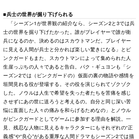
■兵士の世界が掘り下げられる
「シーズン1が世界観の紹介なら、シーズン2と3では兵
士の世界を掘り下げたかった。誰がプレイヤーで誰が衛
兵になるのか、決めるのはスカウトマンだ。プレイヤー
に見える人間が兵士と分かれば楽しい驚きになる」とピ
ンクガードもまた、スカウトマンによって集められた人
生崖っぷちの人々であると告白。パク・ギュヨンも「シ
ーズン2では（ピンクガードの）仮面の裏の物語や感情を
垣間見れる役が登場する。その役を演じられてゾクゾク
した。ノウルは人生で希望を失った者たちを苦痛を感じ
させずにあの世に送ろうと考えるの。自分と同じ深い苦
悩に直面した人々の痛みを和らげるためなの」とノウル
がピンクガードとしてゲームに参加する理由を解説。一
見、残忍な人物に見えるキャラクターにもそれぞれの“正
義感”や“良心”がある重厚な人間ドラマもシーズン2では描