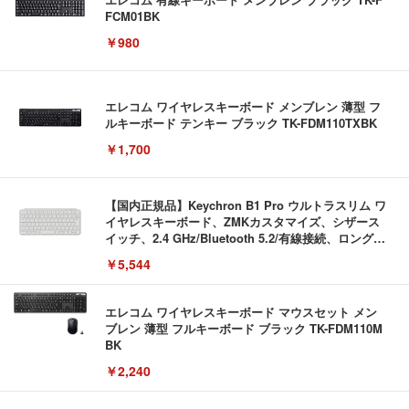
FCM01BK
￥980
エレコム ワイヤレスキーボード メンブレン 薄型 フ
ルキーボード テンキー ブラック TK-FDM110TXBK
￥1,700
【国内正規品】Keychron B1 Pro ウルトラスリム ワ
イヤレスキーボード、ZMKカスタマイズ、シザース
イッチ、2.4 GHz/Bluetooth 5.2/有線接続、ロングバ
ッテリーライフ、Mac Windows Linux対応 (アイボ
￥5,544
リーホワイト（かな印字なし）, JISレイアウト)
エレコム ワイヤレスキーボード マウスセット メン
ブレン 薄型 フルキーボード ブラック TK-FDM110M
BK
￥2,240