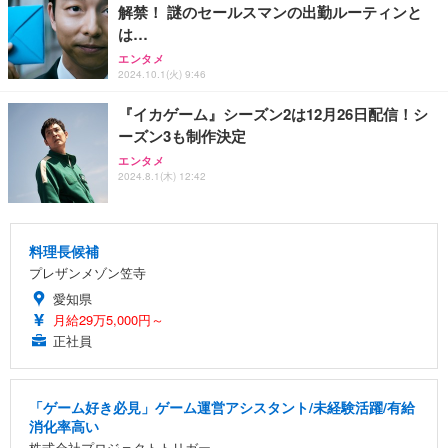
解禁！ 謎のセールスマンの出勤ルーティンと
は…
エンタメ
2024.10.1(火) 9:46
『イカゲーム』シーズン2は12月26日配信！シ
ーズン3も制作決定
エンタメ
2024.8.1(木) 12:42
料理長候補
プレザンメゾン笠寺
愛知県
月給29万5,000円～
正社員
「ゲーム好き必見」ゲーム運営アシスタント/未経験活躍/有給
消化率高い
株式会社プロジェクトトリガー