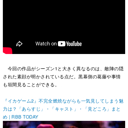
今回の作品がシーズン1と大きく異なるのは、敵陣の隠
された素顔が明かされている点だ。黒幕側の葛藤や事情
も垣間見ることができる。
『イカゲーム2』不完全燃焼ながらも一気見してしまう魅
力は？「あらすじ」・「キャスト」・「見どころ」まと
め | RBB TODAY