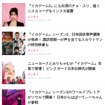
￥37,760
￥350
￥5,999
『イカゲーム2』にも出演のチョ・ユリ、超ミ
ニスカコーデをインスタ披露
【整備済み品】 ゲーミングPC デスクトップ タワー
エレコム WiFi ルーター 無線LAN Wi-Fi7 11BE 2882
【Amazon.co.jp限定】【2年保証】外付けHDD 3.5
エンタメ
型 UNITCOM biz-h 10世代 Core i7-10700 - RTX 406
+688Mbps IPv6(IPoE)対応 エコパッケージ WRC-W
インチ 外付けハードディスク 静音 PC/Win/Mac/テ
2024.12.26(木) 17:09
0 8G - 32GBメモリ - 大容量 SSD1.0TB - Windows
701-B
レビ録画/デスクトップ/ラップトップ適用 (1)容量:50
11 - ゲームPC - プロ仕様 マウスコンピュータ
0GB)
￥169,800
￥7,980
￥5,999
『イカゲーム』シーズン2、日本語吹替声優陣
が発表！ 諏訪部順一が声を当てるスカウトマン
【整備済み品】Dell OptiPlex SFF Plus 7010 デスク
【Amazon.co.jp限定】【2年保証】外付けHDD 3.5
バッファロー Wi-Fi 6 ルーター 2401+573Mbps WS
の特別映像も
トップPC Core i5-13500 DDR4 メモリ32GB SSD51
インチ 外付けハードディスク 静音 PC/Win/Mac/テ
R-3000AX4P/NBK (× 2)
2GB+HDD1TB MS Office 2021 DisplayPort/HDMI U
レビ録画/デスクトップ/ラップトップ適用 (3)容量:2T
エンタメ
SB3.2 有線LAN 省スペース ビジネスPC/Wi-Fi USB
B)
￥23,960
2024.12.25(水) 13:03
￥114,800
￥12,999
アダプター付
ニューヨークとみりちゃむが『イカゲーム』衣
装で登壇！ ピンクガード日本出陣式が開催
エンタメ
2024.12.18(水) 19:58
『イカゲーム』シーズン2のワールドプレミア
がソウルで開催！ 日本からはぱーてぃーちゃん
が参戦