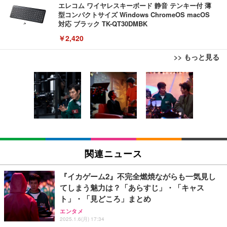
エレコム ワイヤレスキーボード 静音 テンキー付 薄
型コンパクトサイズ Windows ChromeOS macOS
対応 ブラック TK-QT30DMBK
￥2,420
>> もっと見る
TITAN GAMING 【メーカー保証1年】【850W GOL
USB から RJ45 延長ケーブルイーサネットエクステ
外付けHDD 3TB ポータブルハードディスク USB3.0/
D電源搭載】 ゲーミングPC デスクトップパソコン
ンダー USB 延長 50 メートル距離 RJ45 Cat5e / 6 ケ
2.0対応 超薄型
GeForce RTX 5060 Ryzen 7 5700X メモリ32GB NV
ーブル LAN アダプタオーバーリピータイーサネット
Me SSD 2TB Windows 11 Home CX200M ブラック
￥3,999
￥222,000
￥847
TITAN GAMING 【メーカー保証1年】【850W GOL
RJ45 ケーブル コネクタ Cat6A Cat6 Cat5e RJ45 イ
外付けHDD 2TB ポータブルハードディスク USB3.0/
D電源搭載】 ゲーミングPC デスクトップパソコン
ーサネット カプラー メス - メス ケーブル エクステ
2.0対応 超薄型
関連ニュース
GeForce RTX 5060 Ryzen 7 5700X メモリ32GB NV
ンダー アダプター
Me SSD 2TB Windows 11 Home CX200M ホワイト
￥3,999
￥222,000
￥487
『イカゲーム2』不完全燃焼ながらも一気見し
てしまう魅力は？「あらすじ」・「キャス
【整備済み品】Lenovo ThinkCentre M75s Gen2 Ry
【Amazon.co.jp 限定】SoftBank 光 お申し込みエ
2TB/4TB 外付けハードディスク 外付け HDD テレビ
ト」・「見どころ」まとめ
zen 5 PRO 3400G メモリ16GB SSD256GB Window
ントリーパッケージ 使い放題 超高速インターネット
録画対応 超高速データ転送 2.5 インチ USB3.0 対応
エンタメ
s11 Pro MS Office 2021 Type-C Wi-Fi Bluetooth D
【フレッツ光・コラボ光なら工事不要】
Mac/PC/PS4/XBox 利用可能 スリム設計 携帯に便利
2025.1.6(月) 17:34
VD搭載 デスクトップPC