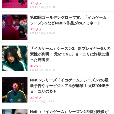
エンタメ
2024.12.10(火) 11:52
第82回ゴールデングローブ賞、「イカゲーム」
シーズン2などNetflix作品が24ノミネート
エンタメ
2024.12.10(火) 10:48
「イカゲーム」シーズン2、新プレイヤー5人の
素性が判明！ 元IZ*ONEチョ・ユリは詐欺に遭
った若者役
エンタメ
2024.11.14(木) 11:55
Netflixシリーズ「イカゲーム」シーズン2の最
新予告やキービジュアルが解禁！ 元IZ*ONEチ
ョ・ユリの姿も
エンタメ
2024.11.1(金) 13:28
Netflix『イカゲーム』シーズン2の特別映像が