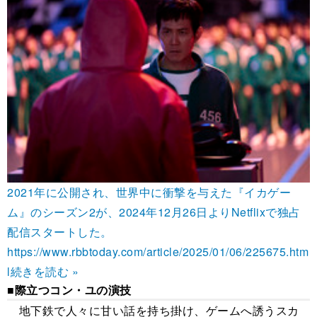
2021年に公開され、世界中に衝撃を与えた『イカゲー
ム』のシーズン2が、2024年12月26日よりNetflixで独占
配信スタートした。
https://www.rbbtoday.com/article/2025/01/06/225675.htm
l
続きを読む »
■際立つコン・ユの演技
地下鉄で人々に甘い話を持ち掛け、ゲームへ誘うスカ