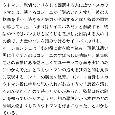
ウトマン。親切なフリをして困窮する人に近づくスカウ
トマンは、演じるコン・ユが「謎めいた人物だ。彼の人
物像を明かし過ぎると魅力が半減すると僕と監督の両方
が感じていた。つまりはサイコパスだ」と解説する。物
語の中ではパンよりも宝くじを選択した困窮する人の目
の前で、大量のパンを踏みつけるサイコパスぶりも。
イ・ジョンジェは「あの役に命を吹き込み、薄気味悪い
男に仕立てたのはコン・ユのすばらしい功績だ。薄気味
悪さの背景にある恐ろしくてユーモラスな面を実に巧み
につかんでた」とスカウトマンの抱える狂気と闇を見事
に表現するコン・ユの演技を絶賛。コン・ユ自身もスカ
ウトマン役に特別な思い入れがあるそうで「悪役を演じ
るのが夢だったので待ったかいがあった。監督は僕の願
いを知っていたかのようだ。初の悪役だから本作のどの
登場人物よりもスカウトマンを好きになった」と明かし
ている。