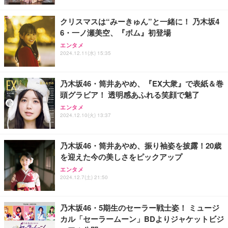
クリスマスは“みーきゅん”と一緒に！ 乃木坂4
6・一ノ瀬美空、『ボム』初登場
エンタメ
2024.12.11(水) 15:35
乃木坂46・筒井あやめ、『EX大衆』で表紙＆巻
頭グラビア！ 透明感あふれる笑顔で魅了
エンタメ
2024.12.10(火) 13:37
乃木坂46・筒井あやめ、振り袖姿を披露！20歳
を迎えた今の美しさをピックアップ
エンタメ
2024.12.7(土) 21:50
乃木坂46・5期生のセーラー戦士姿！ ミュージ
カル「セーラームーン」BDよりジャケットビジ