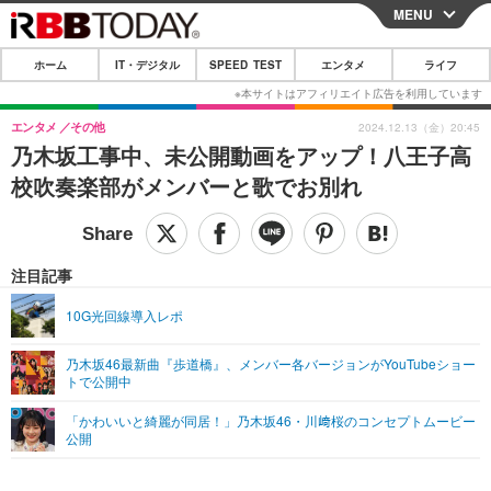
MENU
CLOSE
ホーム
IT・デジタル
SPEED TEST
エンタメ
ライフ
ホーム
IT・デジタル
エンタメ
その他
2024.12.13（金）20:45
乃木坂工事中、未公開動画をアップ！八王子高
IT・デジタルTOP
スマートフォン
SPEED TEST
校吹奏楽部がメンバーと歌でお別れ
ネタ
ガジェット・ツール
エンタメ
ショッピング
その他
エンタメTOP
映画・ドラマ
ライフ
注目記事
韓流・K-POP
韓国・芸能
ライフTOP
グルメ
リリース一覧
10G光回線導入レポ
音楽
スポーツ
ペット
ショッピング
プッシュ通知の停止方法
乃木坂46最新曲『歩道橋』、メンバー各バージョンがYouTubeショー
トで公開中
グラビア
ブログ
その他
「かわいいと綺麗が同居！」乃木坂46・川﨑桜のコンセプトムービー
ショッピング
その他
公開