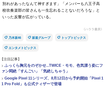
別れがあったなんて神すぎます」「メンバーも八王子高
校吹奏楽部の皆さんも一生忘れることないだろうな」と
いった反響が広がっている。
《ハララ書房》
乃木坂46
坂道グループ
トップトピックス
エンタメトピックス
【注目記事】
>
ふっくら胸元をのぞかせ...TWICE・モモ、色気漂う姿にフ
ァン悶絶「すんごい」「気絶しちゃう」
>
Google Pixel 11シリーズ、8月12日から予約開始「Pixel 1
1 Pro Fold」も公式ティザーで登場