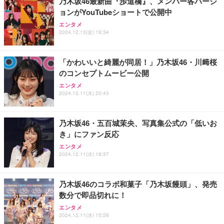
乃木坂46最新曲『歩道橋』、メンバー各バージ
ョンがYouTubeショートで公開中
Sezlife オフィスチェア デスクチェア 疲れない テレ
【純正品】27"ゲーミングモニター DualSense 充電
ネオ・ルーライフ ネオ・オムツ L 中型犬用 26枚入
エンタメ
ワーク チェア 強化バックレスト 30度ロッキング機
2024.12.13(金) 19:34
フック付き（CFI-ZDM1J）
り 単品
能 人間工学 椅子 腰サポート 90度跳ね上げ式アーム
レスト 3Dヘッドレスト ハンガー付き 高反発クッシ
￥49,979
￥1,800
￥7,680
ョン PCチェア 通気性メッシュ ゲーミング/勉強/事
「かわいいと綺麗が同居！」乃木坂46・川﨑桜
務用 おしゃれ パソコンチェア (ブラック)
のコンセプトムービー公開
Sezlife オフィスチェア デスクチェア 疲れない テレ
【整備済み品】Dell E2724HS 27インチ 液晶モニタ
Smart Basic(スマートベーシック) 【Amazon.co.jp
エンタメ
ワーク チェア 強化バックレスト 30度ロッキング機
ー フルHD（1920×1080）VA 非光沢 HDMI/DisplayP
限定】 Smart Basic アイリスオーヤマ ペットシーツ
2024.12.11(水) 20:43
能 人間工学 椅子 腰サポート 90度跳ね上げ式アーム
ort/VGA スピーカー内蔵 高さ調整 スイベル VESA対
超厚型 お徳用 ワイド 100枚入 (x 1) (ケース販売)
レスト 3Dヘッドレスト ハンガー付き 高反発クッシ
応 ComfortView ビジネス向け
￥7,680
￥15,800
￥3,670
ョン PCチェア 通気性メッシュ ゲーミング/勉強/事
乃木坂46・五百城茉央、写真集公式の「低いお
務用 おしゃれ パソコンチェア (ホワイト)
き」にファン反応
ANDWINT オフィスチェア デスクチェア 肘なし メ
【MiniLED/24.5inch/280Hz/FHD】GRAPHT THE S
アイリスオーヤマ ペットシーツ 超厚型 お徳用 レギ
ッシュ 通気性 ランバーサポート付き 腰サポート ガ
HOOTER Gaming Monitor 24” Essential ゲーミン
エンタメ
ュラー 200枚入【Amazon.co.jp限定】
ス圧無段階昇降 360度回転 キャスター付き コンパク
グモニター QD 24.5インチ 1ms FHD 量子ドット 残
2024.12.11(水) 18:37
ト 幅52×奥行58.5×高さ84～96cm テレワーク 在宅
像低減 (3年保証 | 輝点保証 | 日本メーカー)
￥3,731
￥4,139
￥34,980
勤務 ブラック
乃木坂46のコラボ和菓子「乃木坂饅頭」、発売
数分で即品切れに！
エンタメ
2024.12.11(水) 15:28