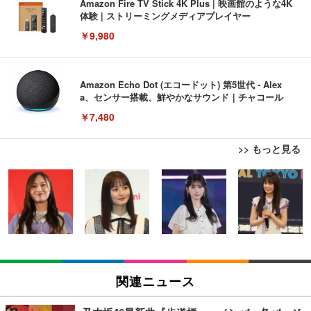
Amazon Fire TV Stick 4K Plus | 映画館のような4K
体験 | ストリーミングメディアプレイヤー
￥9,980
Amazon Echo Dot (エコードット) 第5世代 - Alex
a、センサー搭載、鮮やかなサウンド｜チャコール
￥7,480
>> もっと見る
[EdoErgo] オフィスチェア 椅子 テレワーク 疲れな
EIZO ビジネス向けプレミアムモニター | FlexScan
Amazonベーシック ペットシーツ 薄型 レギュラー 1
い 跳ね上げ式アームレスト コンパクト 約105度ロッ
EV3240X-WT | 31.5型4K UHD・USB Type-C・ホワ
回使い捨て 無香料 ホワイト 300枚
キング pc 事務椅子 360度回転 座面昇降 強化ナイロ
イト
ン樹脂ベース 通気性メッシュ 在宅ワーク H-WY01
￥3,373
￥5,699
￥105,595
(黒網+黒枠+黒足)
EIZO ビジネス向けプレミアムモニター | FlexScan
SIHOO B100 オフィスチェア／デスクチェア メッシ
Amazonベーシック ペットシーツ 厚型 ワイド 42枚
EV2740X-WT | 27.0型4K UHD・USB Type-C・ホワ
ュチェア 人間工学 疲れない ブラック
x2袋(84枚) ホワイト(吸収面:ライトブルー)
関連ニュース
イト
￥27,999
￥3,234
￥109,572