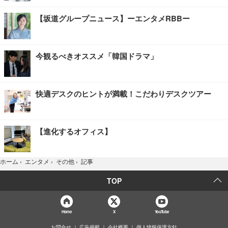
【坂道グループニュース】ーエンタメRBBー
今観るべきオススメ「韓国ドラマ」
快適デスクのヒントが満載！こだわりデスクツアー
【進化するオフィス】
記事
ホーム
›
エンタメ
›
その他
›
TOP
Home
X
YouTube
お問合せ
広告掲載
会社概要
個人情報保護方針