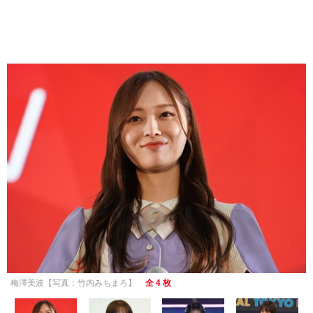
梅澤美波【写真：竹内みちまろ】
全 4 枚