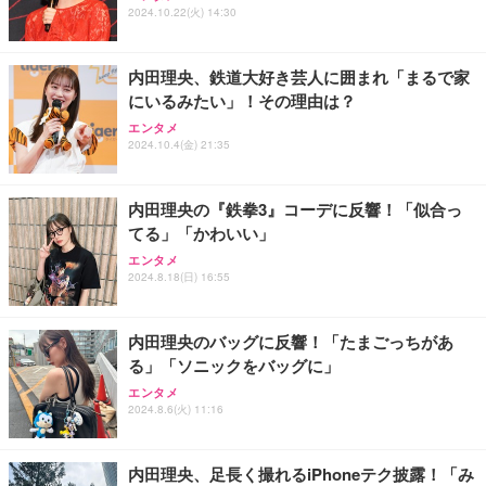
ット Wi-Fi 契約不要 月額費用なし 【紛失・水濡れ・
2024.10.22(火) 14:30
落下も1年間交換保証】 工事不要 長時間利用 ギガ
リチャージ 可能
￥10,980
内田理央、鉄道大好き芸人に囲まれ「まるで家
にいるみたい」！その理由は？
【リチャージWiFi】超ロングバッテリー 100GB 365
エンタメ
日 ギガ付き ポケット WiFi モバイルルーター 契約返
2024.10.4(金) 21:35
却無し 月額費用無し 簡単ギガチャージ リチャージ
電源ONで即時使える SE Pro 液晶画面付き バッテ
￥10,980
リー内蔵【SEProWH-100GB/365日】
内田理央の『鉄拳3』コーデに反響！「似合っ
てる」「かわいい」
【リチャージWiFi】バッテリー35時間 100GB 365日
ギガ付 ポケット WiFi 海外利用可能【SEProBK-100
エンタメ
GB/365日】
2024.8.18(日) 16:55
￥10,980
内田理央のバッグに反響！「たまごっちがあ
る」「ソニックをバッグに」
エンタメ
2024.8.6(火) 11:16
内田理央、足長く撮れるiPhoneテク披露！「み