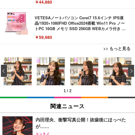
￥44,880
ス付属/180日保証(タッチスクリーン/メモリ8GB,SS
D256GB)
VETESAノートパソコン Corei7 15.6インチ IPS液
晶/1920×1080FHD Office2024搭載 Win11 Pro ノー
トPC 16GB メモリ SSD 256GB WEBカメラ付き 軽
量薄型 laptop WIFI5/BT5.0/指紋認証機能/テンキー/
￥59,980
日本語キーボード ラップトップ 学生向け 仕事用 学
習用 ピンク
>> もっと見る
【リチャージWiFi】バッテリーレス 日本100GB+世
界3GB 365日 ポケット WiFi ギガ付 海外利用可能
‹
【TD12-100GB/365日】
￥9,980
1
/
2
【限定10GB増量モデル】国内メーカー直営 ポケッ
ト WiFi 『プレミアムチャージWiFi』X200 (日本国
関連ニュース
内ギガ付) ギガ割引クーポン毎月付与 端末買い切り
契約・クレカ不要 利用分だけ都度チャージ 充電不要
￥6,980
バッテリーレス 海外利用可能 ([X200]100GB/365日)
内田理央、衝撃写真公開！抜歯後にほっぺた
が……
【ecoco】 1年間 100GB 充電式 リチャージ 型 ポケ
エンタメ