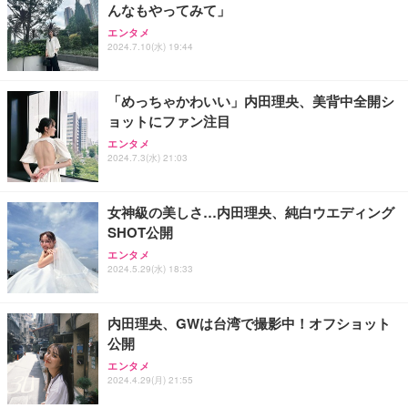
んなもやってみて」
エンタメ
2024.7.10(水) 19:44
「めっちゃかわいい」内田理央、美背中全開シ
ョットにファン注目
エンタメ
2024.7.3(水) 21:03
女神級の美しさ…内田理央、純白ウエディング
SHOT公開
エンタメ
2024.5.29(水) 18:33
内田理央、GWは台湾で撮影中！オフショット
公開
エンタメ
2024.4.29(月) 21:55