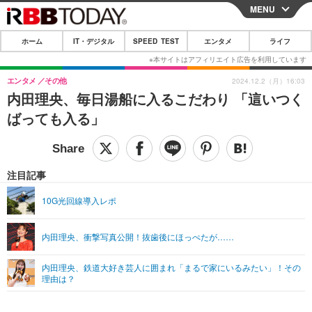
MENU
CLOSE
ホーム
IT・デジタル
SPEED TEST
エンタメ
ライフ
ホーム
IT・デジタル
エンタメ
その他
2024.12.2（月）16:03
内田理央、毎日湯船に入るこだわり 「這いつく
IT・デジタルTOP
スマートフォン
SPEED TEST
ばっても入る」
ネタ
ガジェット・ツール
エンタメ
ショッピング
その他
エンタメTOP
映画・ドラマ
ライフ
注目記事
韓流・K-POP
韓国・芸能
ライフTOP
グルメ
リリース一覧
10G光回線導入レポ
音楽
スポーツ
ペット
ショッピング
プッシュ通知の停止方法
内田理央、衝撃写真公開！抜歯後にほっぺたが……
グラビア
ブログ
その他
内田理央、鉄道大好き芸人に囲まれ「まるで家にいるみたい」！その
ショッピング
その他
理由は？