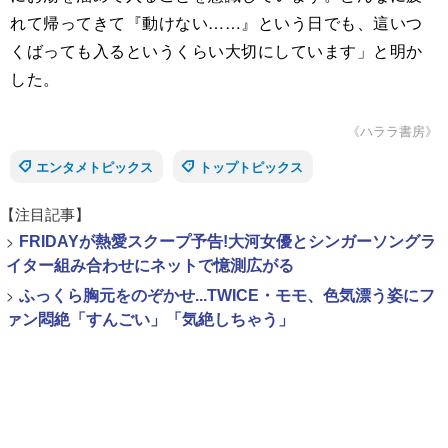
れて帰ってきて『動けない……』という日でも、這いつ
くばっても入るというくらい大切にしています」と明か
した。
《ハララ書房》
エンタメトピックス
トップトピックス
【注目記事】
>
FRIDAYが熱愛スクープ予告!大河女優とシンガーソングラ
イター組み合わせにネットで憶測広がる
>
ふっくら胸元をのぞかせ...TWICE・モモ、色気漂う姿にフ
ァン悶絶「すんごい」「気絶しちゃう」