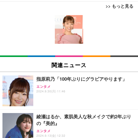
>> もっと見る
[EdoErgo] オフィスチェア 椅子 テレワーク 疲れな
EIZO ビジネス向けプレミアムモニター | FlexScan
Amazonベーシック ペットシーツ 薄型 レギュラー 1
い 跳ね上げ式アームレスト コンパクト 約105度ロッ
EV3240X-WT | 31.5型4K UHD・USB Type-C・ホワ
回使い捨て 無香料 ホワイト 300枚
キング pc 事務椅子 360度回転 座面昇降 強化ナイロ
イト
ン樹脂ベース 通気性メッシュ 在宅ワーク H-WY01
￥3,373
￥5,699
￥105,595
(黒網+黒枠+黒足)
EIZO ビジネス向けプレミアムモニター | FlexScan
SIHOO B100 オフィスチェア／デスクチェア メッシ
Amazonベーシック ペットシーツ 厚型 ワイド 42枚
EV2740X-WT | 27.0型4K UHD・USB Type-C・ホワ
ュチェア 人間工学 疲れない ブラック
x2袋(84枚) ホワイト(吸収面:ライトブルー)
関連ニュース
イト
￥27,999
￥3,234
￥109,572
指原莉乃「100年ぶりにグラビアやります」
エンタメ
Sezlife オフィスチェア デスクチェア 疲れない テレ
2024.9.30(月) 11:46
【純正品】27"ゲーミングモニター DualSense 充電
ネオ・ルーライフ ネオ・オムツ L 中型犬用 26枚入
ワーク チェア 強化バックレスト 30度ロッキング機
フック付き（CFI-ZDM1J）
り 単品
能 人間工学 椅子 腰サポート 90度跳ね上げ式アーム
レスト 3Dヘッドレスト ハンガー付き 高反発クッシ
￥49,979
￥1,800
￥7,680
ョン PCチェア 通気性メッシュ ゲーミング/勉強/事
綾瀬はるか、素肌美人な秋メイクで約2年ぶり
務用 おしゃれ パソコンチェア (ブラック)
の『美的』
Sezlife オフィスチェア デスクチェア 疲れない テレ
【整備済み品】Dell E2724HS 27インチ 液晶モニタ
Smart Basic(スマートベーシック) 【Amazon.co.jp
エンタメ
ワーク チェア 強化バックレスト 30度ロッキング機
ー フルHD（1920×1080）VA 非光沢 HDMI/DisplayP
限定】 Smart Basic アイリスオーヤマ ペットシーツ
2024.9.13(金) 12:32
能 人間工学 椅子 腰サポート 90度跳ね上げ式アーム
ort/VGA スピーカー内蔵 高さ調整 スイベル VESA対
超厚型 お徳用 ワイド 100枚入 (x 1) (ケース販売)