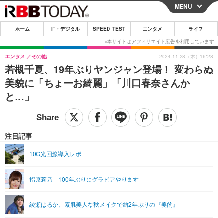
MENU
CLOSE
ホーム
IT・デジタル
SPEED TEST
エンタメ
ライフ
ホーム
IT・デジタル
エンタメ
その他
2024.11.28（木）16:28
若槻千夏、19年ぶりヤンジャン登場！ 変わらぬ
IT・デジタルTOP
スマートフォン
SPEED TEST
美貌に「ちょーお綺麗」「川口春奈さんか
ネタ
ガジェット・ツール
と…」
エンタメ
ショッピング
その他
エンタメTOP
映画・ドラマ
ライフ
韓流・K-POP
韓国・芸能
注目記事
ライフTOP
グルメ
リリース一覧
音楽
スポーツ
10G光回線導入レポ
ペット
ショッピング
プッシュ通知の停止方法
グラビア
ブログ
その他
指原莉乃「100年ぶりにグラビアやります」
ショッピング
その他
綾瀬はるか、素肌美人な秋メイクで約2年ぶりの『美的』