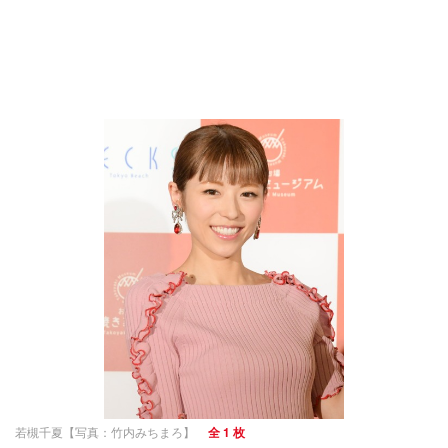
若槻千夏【写真：竹内みちまろ】
全 1 枚