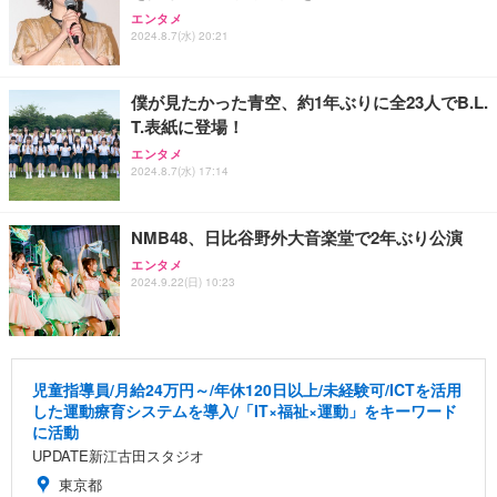
エンタメ
2024.8.7(水) 20:21
僕が見たかった青空、約1年ぶりに全23人でB.L.
T.表紙に登場！
エンタメ
2024.8.7(水) 17:14
NMB48、日比谷野外大音楽堂で2年ぶり公演
エンタメ
2024.9.22(日) 10:23
児童指導員/月給24万円～/年休120日以上/未経験可/ICTを活用
した運動療育システムを導入/「IT×福祉×運動」をキーワード
に活動
UPDATE新江古田スタジオ
東京都