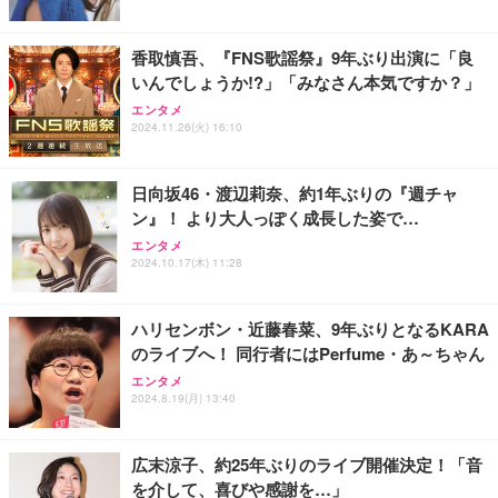
レスト 3Dヘッドレスト ハンガー付き 高反発クッシ
応 ComfortView ビジネス向け
￥7,680
￥15,800
￥3,670
ョン PCチェア 通気性メッシュ ゲーミング/勉強/事
香取慎吾、『FNS歌謡祭』9年ぶり出演に「良
務用 おしゃれ パソコンチェア (ホワイト)
いんでしょうか!?」「みなさん本気ですか？」
ANDWINT オフィスチェア デスクチェア 肘なし メ
【MiniLED/24.5inch/280Hz/FHD】GRAPHT THE S
アイリスオーヤマ ペットシーツ 超厚型 お徳用 レギ
ッシュ 通気性 ランバーサポート付き 腰サポート ガ
HOOTER Gaming Monitor 24” Essential ゲーミン
エンタメ
ュラー 200枚入【Amazon.co.jp限定】
ス圧無段階昇降 360度回転 キャスター付き コンパク
グモニター QD 24.5インチ 1ms FHD 量子ドット 残
2024.11.26(火) 16:10
ト 幅52×奥行58.5×高さ84～96cm テレワーク 在宅
像低減 (3年保証 | 輝点保証 | 日本メーカー)
￥3,731
￥4,139
￥34,980
勤務 ブラック
日向坂46・渡辺莉奈、約1年ぶりの『週チャ
ン』！ より大人っぽく成長した姿で…
エンタメ
2024.10.17(木) 11:28
ハリセンボン・近藤春菜、9年ぶりとなるKARA
のライブへ！ 同行者にはPerfume・あ～ちゃん
エンタメ
2024.8.19(月) 13:40
広末涼子、約25年ぶりのライブ開催決定！「音
を介して、喜びや感謝を…」