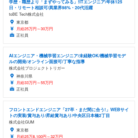
学歴・職歴より「まずやってみる」!ITエンジニア/年休125
日・リモート相談可/異業界98%・20代活躍
toBE Tech株式会社
東京都
月給25万円～30万円
正社員
AIエンジニア・機械学習エンジニア/未経験OK/機械学習モデ
ルの開発/オンライン面接可/丁寧な指導
株式会社プロジェクトトリガー
神奈川県
月給33万円～55万円
正社員
フロントエンドエンジニア「27卒・まだ間に合う!」WEBサイ
トの実装/賞与あり/昇給賞与あり/中央区日本橋2丁目
株式会社GUM
東京都
月給25万8,100円～32万円