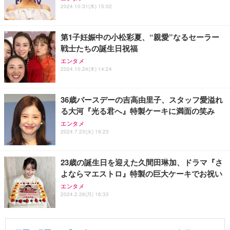
2024.10.31(木) 15:02
第1子妊娠中の小松彩夏、“親愛”なるセーラー
戦士たちの誕生日祝福
エンタメ
2024.10.24(木) 14:24
36歳バースデーの吉高由里子、スタッフ愛溢れ
る大河『光る君へ』特製ケーキに満面の笑み
エンタメ
2024.7.23(火) 19:23
23歳の誕生日を迎えた久間田琳加、ドラマ『さ
よならマエストロ』特製の巨大ケーキでお祝い
エンタメ
2024.2.26(月) 16:33