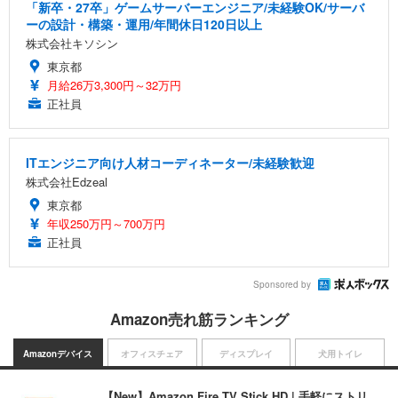
「新卒・27卒」ゲームサーバーエンジニア/未経験OK/サーバ
ーの設計・構築・運用/年間休日120日以上
株式会社キソシン
東京都
月給26万3,300円～32万円
正社員
ITエンジニア向け人材コーディネーター/未経験歓迎
株式会社Edzeal
東京都
年収250万円～700万円
正社員
Sponsored by
Amazon売れ筋ランキング
Amazonデバイス
オフィスチェア
ディスプレイ
犬用トイレ
【New】Amazon Fire TV Stick HD | 手軽にストリ