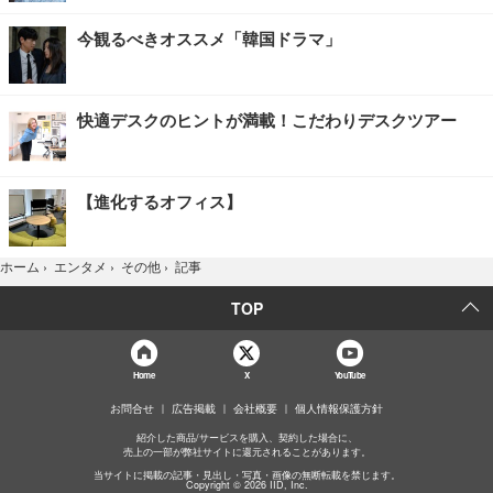
今観るべきオススメ「韓国ドラマ」
快適デスクのヒントが満載！こだわりデスクツアー
【進化するオフィス】
記事
ホーム
›
エンタメ
›
その他
›
TOP
Home
X
YouTube
お問合せ
広告掲載
会社概要
個人情報保護方針
紹介した商品/サービスを購入、契約した場合に、
売上の一部が弊社サイトに還元されることがあります。
当サイトに掲載の記事・見出し・写真・画像の無断転載を禁じます。
Copyright © 2026 IID, Inc.