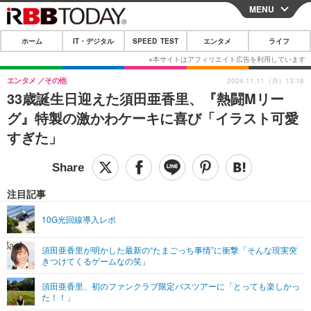
MENU
CLOSE
ホーム
IT・デジタル
SPEED TEST
エンタメ
ライフ
ホーム
IT・デジタル
エンタメ
その他
2024.11.11（月）13:16
33歳誕生日迎えた須田亜香里、『熱闘Mリー
IT・デジタルTOP
スマートフォン
SPEED TEST
グ』特製の激かわケーキに喜び「イラスト可愛
ネタ
ガジェット・ツール
すぎた」
エンタメ
ショッピング
その他
エンタメTOP
映画・ドラマ
ライフ
韓流・K-POP
韓国・芸能
注目記事
ライフTOP
グルメ
リリース一覧
音楽
スポーツ
10G光回線導入レポ
ペット
ショッピング
プッシュ通知の停止方法
グラビア
ブログ
その他
須田亜香里が明かした最新の“たまごっち事情”に衝撃「そんな現実突
きつけてくるゲームなの笑」
ショッピング
その他
須田亜香里、初のファンクラブ限定バスツアーに「とっても楽しかっ
た！！」