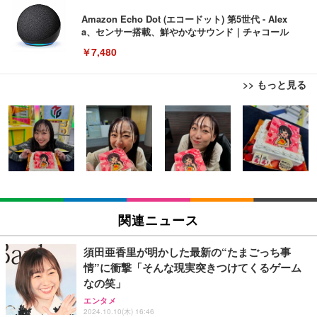
Amazon Echo Dot (エコードット) 第5世代 - Alex
a、センサー搭載、鮮やかなサウンド｜チャコール
￥7,480
>> もっと見る
[EdoErgo] オフィスチェア 椅子 テレワーク 疲れな
EIZO ビジネス向けプレミアムモニター | FlexScan
Amazonベーシック ペットシーツ 薄型 レギュラー 1
い 跳ね上げ式アームレスト コンパクト 約105度ロッ
EV3240X-WT | 31.5型4K UHD・USB Type-C・ホワ
回使い捨て 無香料 ホワイト 300枚
キング pc 事務椅子 360度回転 座面昇降 強化ナイロ
イト
ン樹脂ベース 通気性メッシュ 在宅ワーク H-WY01
￥3,373
￥5,699
￥105,595
(黒網+黒枠+黒足)
EIZO ビジネス向けプレミアムモニター | FlexScan
SIHOO B100 オフィスチェア／デスクチェア メッシ
Amazonベーシック ペットシーツ 厚型 ワイド 42枚
EV2740X-WT | 27.0型4K UHD・USB Type-C・ホワ
ュチェア 人間工学 疲れない ブラック
x2袋(84枚) ホワイト(吸収面:ライトブルー)
関連ニュース
イト
￥27,999
￥3,234
￥109,572
須田亜香里が明かした最新の“たまごっち事
情”に衝撃「そんな現実突きつけてくるゲーム
Sezlife オフィスチェア デスクチェア 疲れない テレ
なの笑」
【純正品】27"ゲーミングモニター DualSense 充電
ネオ・ルーライフ ネオ・オムツ L 中型犬用 26枚入
ワーク チェア 強化バックレスト 30度ロッキング機
フック付き（CFI-ZDM1J）
り 単品
エンタメ
能 人間工学 椅子 腰サポート 90度跳ね上げ式アーム
2024.10.10(木) 16:46
レスト 3Dヘッドレスト ハンガー付き 高反発クッシ