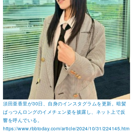
須田亜香里が30日、自身のインスタグラムを更新。暗髪
ぱっつんロングのイメチェン姿を披露し、ネット上で反
響を呼んでいる。
https://www.rbbtoday.com/article/2024/10/31/224145.htm