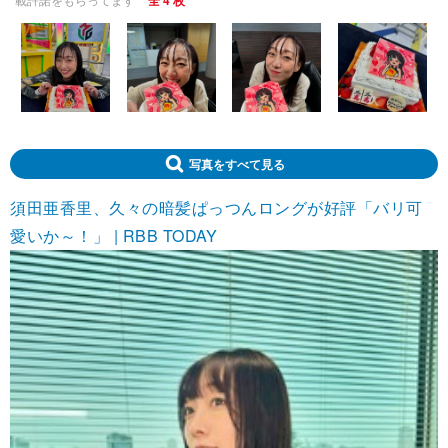
全 4 枚
写真をすべて見る
須田亜香里、久々の暗髪ぱっつんロングが好評「バリ可
愛いか～！」 | RBB TODAY