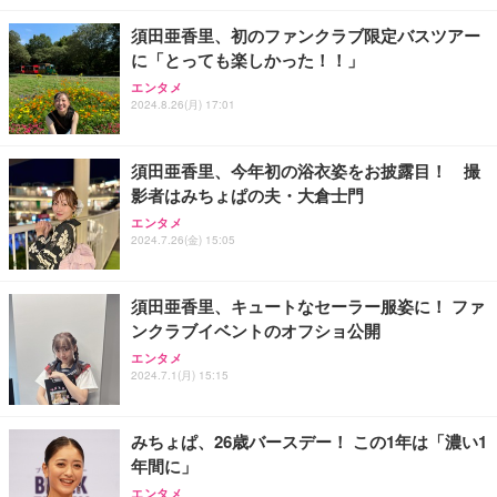
￥49,979
￥1,800
￥7,680
ョン PCチェア 通気性メッシュ ゲーミング/勉強/事
須田亜香里、初のファンクラブ限定バスツアー
務用 おしゃれ パソコンチェア (ブラック)
に「とっても楽しかった！！」
Sezlife オフィスチェア デスクチェア 疲れない テレ
【整備済み品】Dell E2724HS 27インチ 液晶モニタ
Smart Basic(スマートベーシック) 【Amazon.co.jp
ワーク チェア 強化バックレスト 30度ロッキング機
ー フルHD（1920×1080）VA 非光沢 HDMI/DisplayP
限定】 Smart Basic アイリスオーヤマ ペットシーツ
エンタメ
2024.8.26(月) 17:01
能 人間工学 椅子 腰サポート 90度跳ね上げ式アーム
ort/VGA スピーカー内蔵 高さ調整 スイベル VESA対
超厚型 お徳用 ワイド 100枚入 (x 1) (ケース販売)
レスト 3Dヘッドレスト ハンガー付き 高反発クッシ
応 ComfortView ビジネス向け
￥7,680
￥15,800
￥3,670
ョン PCチェア 通気性メッシュ ゲーミング/勉強/事
務用 おしゃれ パソコンチェア (ホワイト)
須田亜香里、今年初の浴衣姿をお披露目！ 撮
影者はみちょぱの夫・大倉士門
ANDWINT オフィスチェア デスクチェア 肘なし メ
【MiniLED/24.5inch/280Hz/FHD】GRAPHT THE S
アイリスオーヤマ ペットシーツ 超厚型 お徳用 レギ
ッシュ 通気性 ランバーサポート付き 腰サポート ガ
HOOTER Gaming Monitor 24” Essential ゲーミン
エンタメ
ュラー 200枚入【Amazon.co.jp限定】
ス圧無段階昇降 360度回転 キャスター付き コンパク
グモニター QD 24.5インチ 1ms FHD 量子ドット 残
2024.7.26(金) 15:05
ト 幅52×奥行58.5×高さ84～96cm テレワーク 在宅
像低減 (3年保証 | 輝点保証 | 日本メーカー)
￥3,731
￥4,139
￥34,980
勤務 ブラック
須田亜香里、キュートなセーラー服姿に！ ファ
ンクラブイベントのオフショ公開
エンタメ
2024.7.1(月) 15:15
みちょぱ、26歳バースデー！ この1年は「濃い1
年間に」
エンタメ