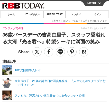
MENU
CLOSE
ホーム
IT・デジタル
SPEED TEST
エンタメ
ライフ
ホーム
IT・デジタル
エンタメ
その他
2024.7.23（火）19:23
36歳バースデーの吉高由里子、スタッフ愛溢れ
IT・デジタルTOP
スマートフォン
SPEED TEST
る大河『光る君へ』特製ケーキに満面の笑み
ネタ
ガジェット・ツール
エンタメ
ショッピング
その他
エンタメTOP
映画・ドラマ
ライフ
注目記事
韓流・K-POP
韓国・芸能
ライフTOP
グルメ
リリース一覧
10G光回線導入レポ
音楽
スポーツ
ペット
ショッピング
プッシュ通知の停止方法
大久保桜子、26歳の誕生日に写真集発売！「人生で初めてクラブに行
って踊りました」
グラビア
ブログ
その他
ショッピング
その他
アンミカ、滝沢カレン誕生日会での集合ショット公開