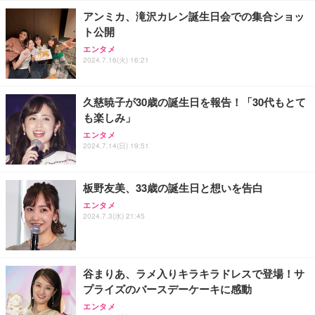
￥7,680
ョン PCチェア 通気性メッシュ ゲーミング/勉強/事
アンミカ、滝沢カレン誕生日会での集合ショッ
務用 おしゃれ パソコンチェア (ブラック)
ト公開
Sezlife オフィスチェア デスクチェア 疲れない テレ
【整備済み品】Dell E2724HS 27インチ 液晶モニタ
Smart Basic(スマートベーシック) 【Amazon.co.jp
エンタメ
ワーク チェア 強化バックレスト 30度ロッキング機
ー フルHD（1920×1080）VA 非光沢 HDMI/DisplayP
限定】 Smart Basic アイリスオーヤマ ペットシーツ
2024.7.16(火) 16:21
能 人間工学 椅子 腰サポート 90度跳ね上げ式アーム
ort/VGA スピーカー内蔵 高さ調整 スイベル VESA対
超厚型 お徳用 ワイド 100枚入 (x 1) (ケース販売)
レスト 3Dヘッドレスト ハンガー付き 高反発クッシ
応 ComfortView ビジネス向け
￥7,680
￥15,800
￥3,670
ョン PCチェア 通気性メッシュ ゲーミング/勉強/事
久慈暁子が30歳の誕生日を報告！「30代もとて
務用 おしゃれ パソコンチェア (ホワイト)
も楽しみ」
ANDWINT オフィスチェア デスクチェア 肘なし メ
【MiniLED/24.5inch/280Hz/FHD】GRAPHT THE S
アイリスオーヤマ ペットシーツ 超厚型 お徳用 レギ
ッシュ 通気性 ランバーサポート付き 腰サポート ガ
HOOTER Gaming Monitor 24” Essential ゲーミン
エンタメ
ュラー 200枚入【Amazon.co.jp限定】
ス圧無段階昇降 360度回転 キャスター付き コンパク
グモニター QD 24.5インチ 1ms FHD 量子ドット 残
2024.7.14(日) 19:51
ト 幅52×奥行58.5×高さ84～96cm テレワーク 在宅
像低減 (3年保証 | 輝点保証 | 日本メーカー)
￥3,731
￥4,139
￥34,980
勤務 ブラック
板野友美、33歳の誕生日と想いを告白
エンタメ
2024.7.3(水) 21:45
谷まりあ、ラメ入りキラキラドレスで登場！サ
プライズのバースデーケーキに感動
エンタメ