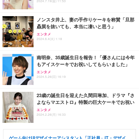
2024.7.19(金) 11:53
ノンスタ井上、妻の手作りケーキを称賛「旦那
贔屓を抜いても、本当に凄いと思う」
エンタメ
2024.6.4(火) 1:18
南明奈、35歳誕生日を報告！「優さんには今年
もアイスケーキでお祝いしてもらいました」
エンタメ
2024.5.26(日) 16:19
23歳の誕生日を迎えた久間田琳加、ドラマ『さ
よならマエストロ』特製の巨大ケーキでお祝い
エンタメ
2024.2.26(月) 16:33
ゲーム向けUIデザイナーアシスタント「正社員」IT・デザイ