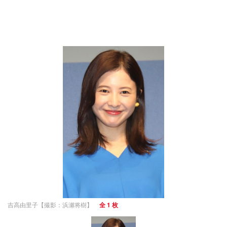
吉高由里子【撮影：浜瀬将樹】
全 1 枚