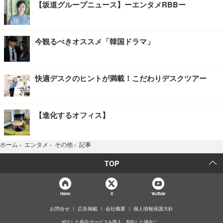
【坂道グループニュース】ーエンタメRBBー
今観るべきオススメ「韓国ドラマ」
快適デスクのヒントが満載！こだわりデスクツアー
【進化するオフィス】
記事
ホーム
›
エンタメ
›
その他
›
TOP
Home
X
YouTube
お問合せ
広告掲載
会社概要
個人情報保護方針
紹介した商品/サービスを購入、契約した場合に、