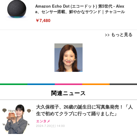
Amazon Echo Dot (エコードット) 第5世代 - Alex
a、センサー搭載、鮮やかなサウンド｜チャコール
￥7,480
>> もっと見る
[EdoErgo] オフィスチェア 椅子 テレワーク 疲れな
EIZO ビジネス向けプレミアムモニター | FlexScan
Amazonベーシック ペットシーツ 薄型 レギュラー 1
い 跳ね上げ式アームレスト コンパクト 約105度ロッ
EV3240X-WT | 31.5型4K UHD・USB Type-C・ホワ
回使い捨て 無香料 ホワイト 300枚
キング pc 事務椅子 360度回転 座面昇降 強化ナイロ
イト
ン樹脂ベース 通気性メッシュ 在宅ワーク H-WY01
￥3,373
￥5,699
￥105,595
(黒網+黒枠+黒足)
EIZO ビジネス向けプレミアムモニター | FlexScan
SIHOO B100 オフィスチェア／デスクチェア メッシ
Amazonベーシック ペットシーツ 厚型 ワイド 42枚
EV2740X-WT | 27.0型4K UHD・USB Type-C・ホワ
ュチェア 人間工学 疲れない ブラック
x2袋(84枚) ホワイト(吸収面:ライトブルー)
関連ニュース
イト
￥27,999
￥3,234
￥109,572
大久保桜子、26歳の誕生日に写真集発売！「人
生で初めてクラブに行って踊りました」
Sezlife オフィスチェア デスクチェア 疲れない テレ
【純正品】27"ゲーミングモニター DualSense 充電
ネオ・ルーライフ ネオ・オムツ L 中型犬用 26枚入
エンタメ
ワーク チェア 強化バックレスト 30度ロッキング機
フック付き（CFI-ZDM1J）
り 単品
2024.7.20(土) 14:00
能 人間工学 椅子 腰サポート 90度跳ね上げ式アーム
レスト 3Dヘッドレスト ハンガー付き 高反発クッシ
￥49,979
￥1,800