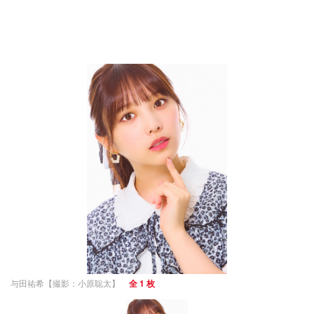
与田祐希【撮影：小原聡太】
全 1 枚