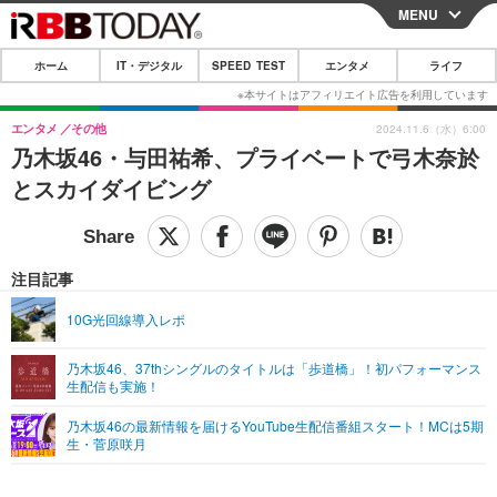
MENU
CLOSE
ホーム
IT・デジタル
SPEED TEST
エンタメ
ライフ
ホーム
IT・デジタル
エンタメ
その他
2024.11.6（水）6:00
乃木坂46・与田祐希、プライベートで弓木奈於
IT・デジタルTOP
スマートフォン
SPEED TEST
とスカイダイビング
ネタ
ガジェット・ツール
エンタメ
ショッピング
その他
エンタメTOP
映画・ドラマ
ライフ
注目記事
韓流・K-POP
韓国・芸能
ライフTOP
グルメ
リリース一覧
10G光回線導入レポ
音楽
スポーツ
ペット
ショッピング
プッシュ通知の停止方法
乃木坂46、37thシングルのタイトルは「歩道橋」！初パフォーマンス
生配信も実施！
グラビア
ブログ
その他
乃木坂46の最新情報を届けるYouTube生配信番組スタート！MCは5期
ショッピング
その他
生・菅原咲月