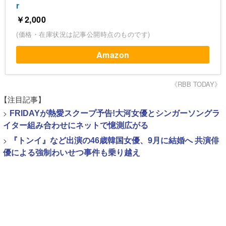
r
￥2,000
(価格・在庫状況は記事公開時点のものです)
Amazon
《RBB TODAY》
【注目記事】
>
FRIDAYが熱愛スクープ予告!大河女優とシンガーソングラ
イター組み合わせにネットで憶測広がる
>
『トンイ』など出演の46歳韓国女優、9月に結婚へ 共演俳
優による強制わいせつ事件も乗り越え