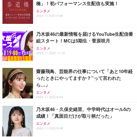
橋」！初パフォーマンス生配信も実施！
【Amazon.co.jp 限定】SoftBank 光 お申し込みエ
【ミニpc 最新第12世代 N95 省電力 N97より高速】B
Amazon Fire TV Stick 4K Select | 4Kの高画質スト
エンタメ
ントリーパッケージ 使い放題 超高速インターネット
MAX ミニpc mini pc N95 4C/4T 15W 最大3.4GHz 1
リーミング | ストリーミングメディアプレイヤー
2024.11.4(月) 0:08
【フレッツ光・コラボ光なら工事不要】
2GB LPDDR5+512GB SSD 小型PC 8TB拡張M.2_N
VMe/SATA HDMI2.1/2画面出力 4K@60Hz 小型パソ
￥7,980
￥350
￥39,999
コン 高速2.4G/5GWi-Fi BT5.0 ギガビットLAN 静音
乃木坂46の最新情報を届けるYouTube生配信番
ミニパソコン B4Plus
組スタート！MCは5期生・菅原咲月
エレコム WiFi ルーター 無線LAN Wi-Fi7 11BE 2882
GMKtec ミニPC G11初登場 AMD Ryzen Embedde
Amazon Fire TV Stick 4K Plus | 映画館のような4K
エンタメ
+688Mbps IPv6(IPoE)対応 エコパッケージ WRC-W
d R2514搭載 16GB DDR4＋256GB SSD動作より安
体験 | ストリーミングメディアプレイヤー
2024.11.3(日) 11:10
701-B
定 最大3.7GHz｜4K×3画面出力・2.5GLAN HDMI 2.
1/Type-C・Win11 Pro Mini PC USB3.2×4 企業・学
￥9,980
￥7,980
￥61,248
習向け 超小型 高性能 (16GB+256GB)
齋藤飛鳥、芸能界の仕事について「あと10年経
ったときにやってますか？”って言われた
Amazon Echo Dot (エコードット) 第5世代 - Alex
バッファロー Wi-Fi 6 ルーター 2401+573Mbps WS
【整備済み品】富士通 ESPRIMO Q558 ミニPC i5第
ら…」
a、センサー搭載、鮮やかなサウンド｜チャコール
R-3000AX4P/NBK (× 2)
9世代 16GB SSD256GB Win11 Office2021 WiFi
エンタメ
￥7,480
￥23,960
￥33,980
2024.11.3(日) 9:54
乃木坂46・久保史緒里、中学時代はオール5の
成績！「真面目だけが取り柄だった」
エンタメ
2024.11.3(日) 9:48