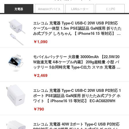
充電器
Amazonデバイス
LANルーター
ミニPC
エレコム 充電器 Type-C USB-C 20W USB PD対応
ケーブル一体型 1.5m PSE認証品 GaN採用 折りたた
み式プラグ しろちゃん 【 iPhone16 15 等対応】 E
C-AC6920WF
￥1,090
モバイルバッテリー 大容量 30000mAh 【22.5W/20
W急速充電 4本ケーブル内蔵】 209g超軽量 小型 バ
ッテリー 5台同時充電 Type-C出力 スマホ 充電器 LC
D残量表示 LEDライト付き ストラップ付き 持ち運び
￥2,469
携帯充電器 停電対策 アウトドア/旅行/出張/防災/緊
急用 iOS/Android各種他対応 機内持込可 (高級白い)
エレコム 充電器 Type-C USB-C 20W USB PD対応 1
ポート PSE認証品 GaN採用 折りたたみ式プラグ ホ
ワイト 【 iPhone16 15 等対応】 EC-AC6820WH
￥790
エレコム 充電器 40W 2ポート Type-C USB PD対応