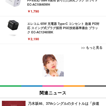
PPS対応 GaN II採用 折りたたみ式プラグ ホワイト
EC-AC10640WH
￥1,790
エレコム 65W 充電器 Type-C コンセント 急速 PD対
応 スイング式プラグ採用 PSE技術基準適合 ブラッ
ク EC-AC12465BK
￥2,190
>> もっと見る
【New】Amazon Fire TV Stick HD | 手軽にストリ
USB から RJ45 延長ケーブルイーサネットエクステ
【ミニPC 最強 ゲーミング PC】GMKtec NucBox K
ーミングをはじめよう | ストリーミングメディアプ
ンダー USB 延長 50 メートル距離 RJ45 Cat5e / 6 ケ
8 PlusミニPCゲーミング AMD R7 8845HS搭載 【R
レイヤー
ーブル LAN アダプタオーバーリピータイーサネット
9 7940HS/8745HS/H255より上位】Radeon 780M | 1
28GB DDR5拡張可能 32GB DDR5+1TB SSD |Oculi
￥6,980
￥847
￥122,848
nk・USB4.0×2 | Win11 Pro 5.1GHz | Win11 Pro | 8
K 4画面対応
【New】Amazon Fire TV Stick HD | 手軽にストリ
RJ45 ケーブル コネクタ Cat6A Cat6 Cat5e RJ45 イ
【法人向け・5年安定ビジネスに最適】GMKtec ミニ
ーミングをはじめよう | ストリーミングメディアプ
ーサネット カプラー メス - メス ケーブル エクステ
PC Ryzen 7 7730U搭載 M5 Ultra【32GB DDR4 1TB
関連ニュース
レイヤー
ンダー アダプター
SSD】8コア16スレッド 最大4.5GHz Win11 Pro 小
型PC 2.5G有線LAN Wi-Fi 6E BT5.2 8K3画面同時出
￥6,980
￥487
￥86,999
力 HDMI2.0/DP1.4/USB-C M.2 SSD 16TB拡張対応
乃木坂46、37thシングルのタイトルは「歩道
コンパクト 静音ミニPC ゲーミングPC