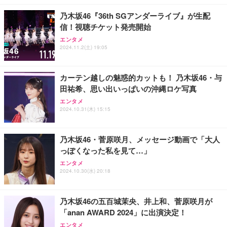
乃木坂46『36th SGアンダーライブ』が生配
信！視聴チケット発売開始
エンタメ
2024.11.2(土) 19:05
カーテン越しの魅惑的カットも！ 乃木坂46・与
田祐希、思い出いっぱいの沖縄ロケ写真
エンタメ
2024.10.31(木) 15:15
乃木坂46・菅原咲月、メッセージ動画で「大人
っぽくなった私を見て…」
エンタメ
2024.10.30(水) 20:18
乃木坂46の五百城茉央、井上和、菅原咲月が
「anan AWARD 2024」に出演決定！
エンタメ