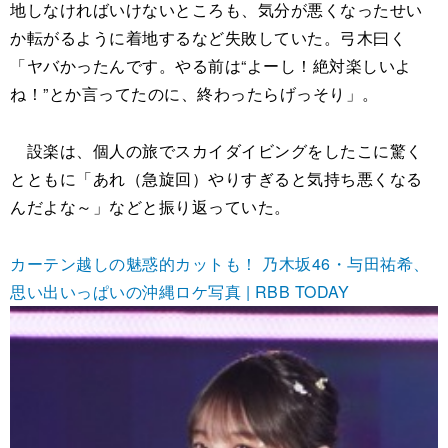
地しなければいけないところも、気分が悪くなったせい
か転がるように着地するなど失敗していた。弓木曰く
「ヤバかったんです。やる前は“よーし！絶対楽しいよ
ね！”とか言ってたのに、終わったらげっそり」。
設楽は、個人の旅でスカイダイビングをしたこに驚く
とともに「あれ（急旋回）やりすぎると気持ち悪くなる
んだよな～」などと振り返っていた。
カーテン越しの魅惑的カットも！ 乃木坂46・与田祐希、
思い出いっぱいの沖縄ロケ写真 | RBB TODAY