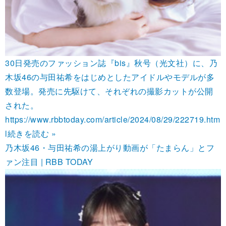
30日発売のファッション誌『bis』秋号（光文社）に、乃
木坂46の与田祐希をはじめとしたアイドルやモデルが多
数登場。発売に先駆けて、それぞれの撮影カットが公開
された。
https://www.rbbtoday.com/article/2024/08/29/222719.htm
l
続きを読む »
乃木坂46・与田祐希の湯上がり動画が「たまらん」とフ
ァン注目 | RBB TODAY