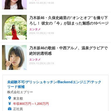
2024.10.30(水) 19:35
乃木坂46・久保史緒里の“オンとオフ”を撮り下
ろし！ 彼女の「今」が詰まった魅惑の10ページ
エンタメ
2024.10.29(火) 19:49
乃木坂46の歌姫・中西アルノ、温泉グラビアで
絶対的透明感
エンタメ
2024.10.29(火) 20:19
未経験不可/デリッシュキッチン/Backendエンジニア/テック
リード候補
株式会社エブリー
東京都
年収800万円～1,200万円
正社員