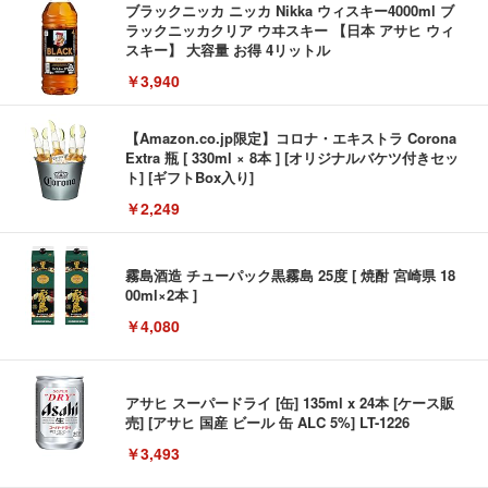
ブラックニッカ ニッカ Nikka ウィスキー4000ml ブ
ラックニッカクリア ウヰスキー 【日本 アサヒ ウィ
スキー】 大容量 お得 4リットル
￥3,940
【Amazon.co.jp限定】コロナ・エキストラ Corona
Extra 瓶 [ 330ml × 8本 ] [オリジナルバケツ付きセッ
ト] [ギフトBox入り]
￥2,249
霧島酒造 チューパック黒霧島 25度 [ 焼酎 宮崎県 18
00ml×2本 ]
￥4,080
アサヒ スーパードライ [缶] 135ml x 24本 [ケース販
売] [アサヒ 国産 ビール 缶 ALC 5%] LT-1226
￥3,493