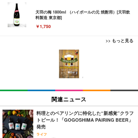
天羽の梅 1800ml （ハイボールの元 焼酎用）[天羽飲
料製造 東京都]
￥1,750
>> もっと見る
松阪牛 グルメ ハンバーグ 【誕生日ギフトセット】
誕生日プレゼント 高級 ハンバーグ 肉 ギフト 牛肉
食べ物 冷凍 高級 内祝 お返し 人気 お取り寄せ グル
メ 出産 男性 土産 女性 お父さん お母さん
￥4,000
松阪牛 グルメ ハンバーグ【オレンジ花束カード】
松坂牛 花 カード 高級ハンバーグ 肉 ギフト 牛肉 食
関連ニュース
べ物 冷凍 高級 プレゼント 内祝 お返し 人気 お取り
寄せ グルメ
￥4,000
料理とのペアリングに特化した“新感覚”クラフ
トビール！「GOGOSHIMA PAIRING BEER」
父の日ギフト 松阪牛 グルメ ハンバーグ【父の日短
発売
冊 ブルー花束カード】父の日 食べ物 肉 父 お父さん
ライフ
お取り寄せグルメ おつまみ ハンバーグギフト 冷凍