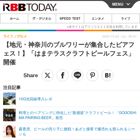
MENU
CLOSE
ホーム
IT・デジタル
SPEED TEST
エンタメ
ライフ
ホーム
IT・デジタル
ライフ
グルメ
2024.10.22（火）20:41
【地元・神奈川のブルワリーが集合したビアフ
IT・デジタルTOP
スマートフォン
SPEED TEST
ェス！】「はまテラスクラフトビールフェス」
ネタ
ガジェット・ツール
開催
エンタメ
ショッピング
その他
エンタメTOP
映画・ドラマ
ライフ
韓流・K-POP
韓国・芸能
注目記事
ライフTOP
グルメ
リリース一覧
音楽
スポーツ
10G光回線導入レポ
ペット
ショッピング
プッシュ通知の停止方法
グラビア
ブログ
その他
料理とのペアリングに特化した“新感覚”クラフトビール！「GOGOSHI
MA PAIRING BEER」発売
ショッピング
その他
森香澄、ビールの売り子に挑戦！あざと接客で爆売れも怒られるシー
ンも