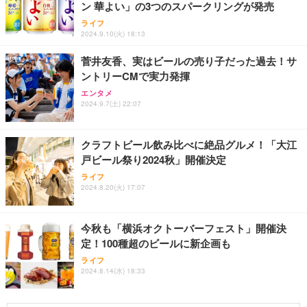
ン 華よい」の3つのスパークリングが発売
ライフ
2024.9.10(火) 18:13
菅井友香、実はビールの売り子だった過去！サ
ントリーCMで実力発揮
エンタメ
2024.9.7(土) 22:07
クラフトビール飲み比べに絶品グルメ！「大江
戸ビール祭り2024秋」開催決定
ライフ
2024.8.20(火) 17:07
今秋も「横浜オクトーバーフェスト」開催決
定！100種超のビールに新企画も
ライフ
2024.8.14(水) 18:33