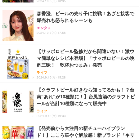
2024.10.6(日) 18:35
松良 お取り寄せ 絶品
￥4,000
森香澄、ビールの売り子に挑戦！あざと接客で
爆売れも怒られるシーンも
お中元 ギフト 【TV紹介されました♪】 純系 名古屋
エンタメ
コーチン 燻製 4種 セット おつまみ お取り寄せグル
2024.10.3(木) 17:55
メ 100％国産 高級 地鶏 お肉 ハム ソーセージ 冷凍
化粧箱入り 手提げ紙袋 熨斗対応可 南部食鶏 RK-29-
￥4,066
B-R
【サッポロビール監修だから間違いない！激ウ
マ簡単なレシピ本登場】「サッポロビールの晩
Butz Delicatessen おつまみアソートセット 【誕生
酌三昧！ 乾杯おつまみ」発売
日用（バースデーカード付き）】 おつまみセット 6
品 食べ比べ ご自宅用 お中元 合鴨 牛タン ロースト
ライフ
ビーフ 燻製 詰め合わせ ギフト プレゼント おしゃれ
2024.9.16(月) 15:28
￥2,952
お取り寄せ 肉 国産 ビール オードブル 3000円
【クラフトビール好きなら知ってるかも！？台
南“あれ”が10種類に！】台風造酒のクラフトビ
ールが合計10種類になって販売中
ライフ
2024.9.13(金) 19:33
【発売前から大注目の新チューハイブラン
ド！】こころ華やぐ解放感！新ブランド「キリ