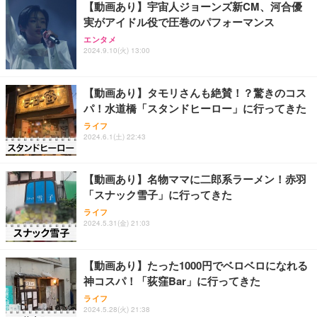
【動画あり】宇宙人ジョーンズ新CM、河合優
実がアイドル役で圧巻のパフォーマンス
Sezlife オフィスチェア デスクチェア 疲れない テレ
【純正品】27"ゲーミングモニター DualSense 充電
ネオ・ルーライフ ネオ・オムツ L 中型犬用 26枚入
エンタメ
ワーク チェア 強化バックレスト 30度ロッキング機
2024.9.10(火) 13:00
フック付き（CFI-ZDM1J）
り 単品
能 人間工学 椅子 腰サポート 90度跳ね上げ式アーム
レスト 3Dヘッドレスト ハンガー付き 高反発クッシ
￥49,979
￥1,800
￥7,680
ョン PCチェア 通気性メッシュ ゲーミング/勉強/事
【動画あり】タモリさんも絶賛！？驚きのコス
務用 おしゃれ パソコンチェア (ブラック)
パ！水道橋「スタンドヒーロー」に行ってきた
Sezlife オフィスチェア デスクチェア 疲れない テレ
【整備済み品】Dell E2724HS 27インチ 液晶モニタ
Smart Basic(スマートベーシック) 【Amazon.co.jp
ライフ
ワーク チェア 強化バックレスト 30度ロッキング機
ー フルHD（1920×1080）VA 非光沢 HDMI/DisplayP
限定】 Smart Basic アイリスオーヤマ ペットシーツ
2024.6.1(土) 22:43
能 人間工学 椅子 腰サポート 90度跳ね上げ式アーム
ort/VGA スピーカー内蔵 高さ調整 スイベル VESA対
超厚型 お徳用 ワイド 100枚入 (x 1) (ケース販売)
レスト 3Dヘッドレスト ハンガー付き 高反発クッシ
応 ComfortView ビジネス向け
￥7,680
￥15,800
￥3,670
ョン PCチェア 通気性メッシュ ゲーミング/勉強/事
【動画あり】名物ママに二郎系ラーメン！赤羽
務用 おしゃれ パソコンチェア (ホワイト)
「スナック雪子」に行ってきた
ANDWINT オフィスチェア デスクチェア 肘なし メ
【MiniLED/24.5inch/280Hz/FHD】GRAPHT THE S
アイリスオーヤマ ペットシーツ 超厚型 お徳用 レギ
ッシュ 通気性 ランバーサポート付き 腰サポート ガ
HOOTER Gaming Monitor 24” Essential ゲーミン
ライフ
ュラー 200枚入【Amazon.co.jp限定】
ス圧無段階昇降 360度回転 キャスター付き コンパク
グモニター QD 24.5インチ 1ms FHD 量子ドット 残
2024.5.31(金) 21:03
ト 幅52×奥行58.5×高さ84～96cm テレワーク 在宅
像低減 (3年保証 | 輝点保証 | 日本メーカー)
￥3,731
￥4,139
￥34,980
勤務 ブラック
【動画あり】たった1000円でベロベロになれる
神コスパ！「荻窪Bar」に行ってきた
ライフ
2024.5.28(火) 21:38