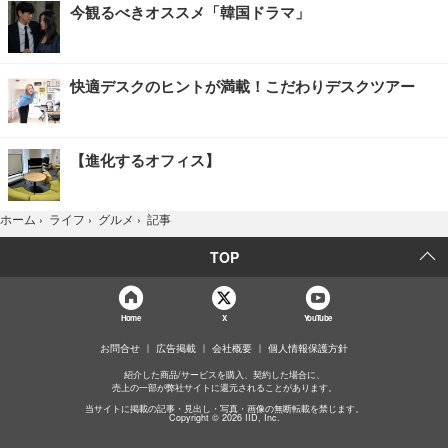
今観るべきオススメ「韓国ドラマ」
快適デスクのヒントが満載！こだわりデスクツアー
【進化するオフィス】
記事
ホーム
›
ライフ
›
グルメ
›
TOP
Home
X
YouTube
お問合せ
広告掲載
会社概要
個人情報保護方針
紹介した商品/サービスを購入、契約した場合に、
売上の一部が弊社サイトに還元されることがあります。
当サイトに掲載の記事・見出し・写真・画像の無断転載を禁じます。
Copyright © 2026 IID, Inc.