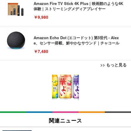
Amazon Fire TV Stick 4K Plus | 映画館のような4K
体験 | ストリーミングメディアプレイヤー
￥9,980
Amazon Echo Dot (エコードット) 第5世代 - Alex
a、センサー搭載、鮮やかなサウンド｜チャコール
￥7,480
>> もっと見る
[EdoErgo] オフィスチェア 椅子 テレワーク 疲れな
EIZO ビジネス向けプレミアムモニター | FlexScan
Amazonベーシック ペットシーツ 薄型 レギュラー 1
い 跳ね上げ式アームレスト コンパクト 約105度ロッ
EV3240X-WT | 31.5型4K UHD・USB Type-C・ホワ
回使い捨て 無香料 ホワイト 300枚
キング pc 事務椅子 360度回転 座面昇降 強化ナイロ
イト
ン樹脂ベース 通気性メッシュ 在宅ワーク H-WY01
￥3,373
￥5,699
￥105,595
(黒網+黒枠+黒足)
EIZO ビジネス向けプレミアムモニター | FlexScan
SIHOO B100 オフィスチェア／デスクチェア メッシ
Amazonベーシック ペットシーツ 厚型 ワイド 42枚
EV2740X-WT | 27.0型4K UHD・USB Type-C・ホワ
ュチェア 人間工学 疲れない ブラック
x2袋(84枚) ホワイト(吸収面:ライトブルー)
関連ニュース
イト
￥27,999
￥3,234
￥109,572