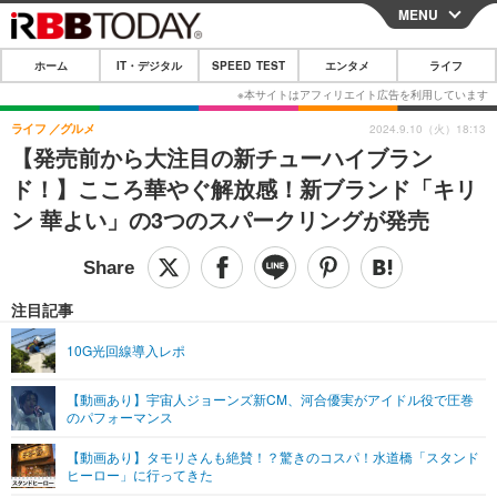
MENU
CLOSE
ホーム
IT・デジタル
SPEED TEST
エンタメ
ライフ
ホーム
IT・デジタル
ライフ
グルメ
2024.9.10（火）18:13
【発売前から大注目の新チューハイブラン
IT・デジタルTOP
スマートフォン
SPEED TEST
ド！】こころ華やぐ解放感！新ブランド「キリ
ネタ
ガジェット・ツール
ン 華よい」の3つのスパークリングが発売
エンタメ
ショッピング
その他
エンタメTOP
映画・ドラマ
ライフ
韓流・K-POP
韓国・芸能
注目記事
ライフTOP
グルメ
リリース一覧
音楽
スポーツ
10G光回線導入レポ
ペット
ショッピング
プッシュ通知の停止方法
グラビア
ブログ
その他
【動画あり】宇宙人ジョーンズ新CM、河合優実がアイドル役で圧巻
のパフォーマンス
ショッピング
その他
【動画あり】タモリさんも絶賛！？驚きのコスパ！水道橋「スタンド
ヒーロー」に行ってきた