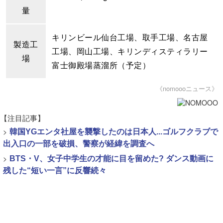
量
キリンビール仙台工場、取手工場、名古屋
製造工
工場、岡山工場、キリンディスティラリー
場
富士御殿場蒸溜所（予定）
《nomoooニュース》
【注目記事】
>
韓国YGエンタ社屋を襲撃したのは日本人...ゴルフクラブで
出入口の一部を破損、警察が経緯を調査へ
>
BTS・V、女子中学生の才能に目を留めた? ダンス動画に
残した“短い一言”に反響続々