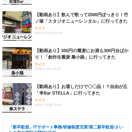
【動画あり】飲んで歌って2500円ぽっきり！竹
ノ塚「スタジオニューレンタル」に行ってきた
ライフ
2024.5.23(木) 22:34
【動画あり】350円の蕎麦にお酒も300円台ばか
り！「創作生蕎麦 梟小路」に行ってきた
ライフ
2024.5.1(水) 12:23
【動画あり】お通しだけで〇〇品！？自由が丘
「串Bar STELLA」に行ってきた
ライフ
2024.4.26(金) 20:41
「新卒歓迎」ITサポート事務/研修制度充実/第二新卒歓迎/さい