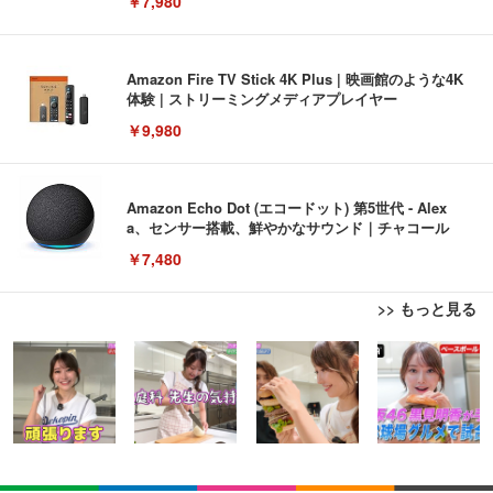
￥7,980
Amazon Fire TV Stick 4K Plus | 映画館のような4K
体験 | ストリーミングメディアプレイヤー
￥9,980
Amazon Echo Dot (エコードット) 第5世代 - Alex
a、センサー搭載、鮮やかなサウンド｜チャコール
￥7,480
>> もっと見る
[EdoErgo] オフィスチェア 椅子 テレワーク 疲れな
EIZO ビジネス向けプレミアムモニター | FlexScan
Amazonベーシック ペットシーツ 薄型 レギュラー 1
い 跳ね上げ式アームレスト コンパクト 約105度ロッ
EV3240X-WT | 31.5型4K UHD・USB Type-C・ホワ
回使い捨て 無香料 ホワイト 300枚
キング pc 事務椅子 360度回転 座面昇降 強化ナイロ
イト
ン樹脂ベース 通気性メッシュ 在宅ワーク H-WY01
￥3,373
￥5,699
￥105,595
(黒網+黒枠+黒足)
EIZO ビジネス向けプレミアムモニター | FlexScan
SIHOO B100 オフィスチェア／デスクチェア メッシ
Amazonベーシック ペットシーツ 厚型 ワイド 42枚