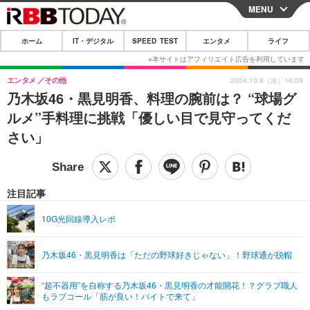
MENU
CLOSE
ホーム
IT・デジタル
SPEED TEST
エンタメ
ライフ
ホーム
IT・デジタル
エンタメ
その他
2024.10.9（水）16:09
乃木坂46・黒見明香、料理の腕前は？ “球場グ
IT・デジタルTOP
スマートフォン
SPEED TEST
ルメ”手料理に挑戦「優しい目で見守ってくだ
ネタ
ガジェット・ツール
さい」
エンタメ
ショッピング
その他
エンタメTOP
映画・ドラマ
ライフ
韓流・K-POP
韓国・芸能
注目記事
ライフTOP
グルメ
リリース一覧
音楽
スポーツ
10G光回線導入レポ
ペット
ショッピング
プッシュ通知の停止方法
グラビア
ブログ
その他
乃木坂46・黒見明香は「ただの野球好きじゃない」！野球通が脱帽
ショッピング
その他
“超不器用”を自称する乃木坂46・黒見明香の才能開花！？グラブ職人
もラブコール「筋が良い！バイトで来て」