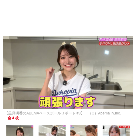
【黒見明香のABEMAベースボールリポート #8】 （C）AbemaTV,Inc.
全 4 枚