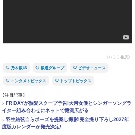
《ハララ書房》
乃木坂46
坂道グループ
ビデオニュース
エンタメトピックス
トップトピックス
【注目記事】
>
FRIDAYが熱愛スクープ予告!大河女優とシンガーソングラ
イター組み合わせにネットで憶測広がる
>
羽生結弦自らポーズを提案し撮影!完全撮り下ろし2027年
度版カレンダーが発売決定!