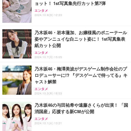
ョット！ 1st写真集先行カット第7弾
エンタメ
2024.10.9(水) 12:23
乃木坂46・岩本蓮加、お嬢様風のポニーテール
姿やアンニュイな白ニット姿に！ 1st写真集表
紙カット公開
エンタメ
2024.10.7(月) 15:05
乃木坂46・梅澤美波がデスゲーム制作会社のプ
ロデューサーに!? 『デスゲームで待ってる』キ
ャスト解禁
エンタメ
2024.10.3(木) 18:03
乃木坂46の与田祐希や遠藤さくらが出演！ 「国
消国産」応援する新CMが公開
エンタメ
2024.10.1(火) 13:21