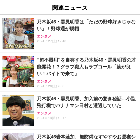
EV2740X-WT | 27.0型4K UHD・USB Type-C・ホワ
ュチェア 人間工学 疲れない ブラック
x2袋(84枚) ホワイト(吸収面:ライトブルー)
関連ニュース
イト
￥27,999
￥3,234
￥109,572
乃木坂46・黒見明香は「ただの野球好きじゃな
い」！野球通が脱帽
Sezlife オフィスチェア デスクチェア 疲れない テレ
【純正品】27"ゲーミングモニター DualSense 充電
ネオ・ルーライフ ネオ・オムツ L 中型犬用 26枚入
エンタメ
ワーク チェア 強化バックレスト 30度ロッキング機
2024.7.27(土) 19:40
フック付き（CFI-ZDM1J）
り 単品
能 人間工学 椅子 腰サポート 90度跳ね上げ式アーム
レスト 3Dヘッドレスト ハンガー付き 高反発クッシ
￥49,979
￥1,800
￥7,680
ョン PCチェア 通気性メッシュ ゲーミング/勉強/事
“超不器用”を自称する乃木坂46・黒見明香の才
務用 おしゃれ パソコンチェア (ブラック)
能開花！？グラブ職人もラブコール「筋が良
Sezlife オフィスチェア デスクチェア 疲れない テレ
【整備済み品】Dell E2724HS 27インチ 液晶モニタ
Smart Basic(スマートベーシック) 【Amazon.co.jp
い！バイトで来て」
ワーク チェア 強化バックレスト 30度ロッキング機
ー フルHD（1920×1080）VA 非光沢 HDMI/DisplayP
限定】 Smart Basic アイリスオーヤマ ペットシーツ
能 人間工学 椅子 腰サポート 90度跳ね上げ式アーム
ort/VGA スピーカー内蔵 高さ調整 スイベル VESA対
超厚型 お徳用 ワイド 100枚入 (x 1) (ケース販売)
エンタメ
2024.7.20(土) 9:56
レスト 3Dヘッドレスト ハンガー付き 高反発クッシ
応 ComfortView ビジネス向け
￥7,680
￥15,800
￥3,670
ョン PCチェア 通気性メッシュ ゲーミング/勉強/事
乃木坂46・黒見明香、加入前の驚き秘話…小型
務用 おしゃれ パソコンチェア (ホワイト)
飛行機でバナナマン日村と遭遇していた
ANDWINT オフィスチェア デスクチェア 肘なし メ
【MiniLED/24.5inch/280Hz/FHD】GRAPHT THE S
アイリスオーヤマ ペットシーツ 超厚型 お徳用 レギ
ッシュ 通気性 ランバーサポート付き 腰サポート ガ
HOOTER Gaming Monitor 24” Essential ゲーミン
エンタメ
ュラー 200枚入【Amazon.co.jp限定】
ス圧無段階昇降 360度回転 キャスター付き コンパク
グモニター QD 24.5インチ 1ms FHD 量子ドット 残
2024.5.13(月) 13:17
ト 幅52×奥行58.5×高さ84～96cm テレワーク 在宅
像低減 (3年保証 | 輝点保証 | 日本メーカー)
￥3,731
￥4,139
￥34,980
勤務 ブラック
乃木坂46岩本蓮加、無防備なすやすやお昼寝シ