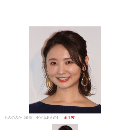
おのののか【撮影：小宮山あきの】
全 1 枚