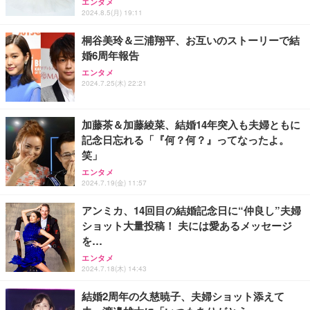
エンタメ
ト 幅52×奥行58.5×高さ84～96cm テレワーク 在宅
像低減 (3年保証 | 輝点保証 | 日本メーカー)
￥3,731
2024.8.5(月) 19:11
￥4,139
￥34,980
勤務 ブラック
桐谷美玲＆三浦翔平、お互いのストーリーで結
婚6周年報告
エンタメ
2024.7.25(木) 22:21
加藤茶＆加藤綾菜、結婚14年突入も夫婦ともに
記念日忘れる「『何？何？』ってなったよ。
笑」
エンタメ
2024.7.19(金) 11:57
アンミカ、14回目の結婚記念日に“仲良し”夫婦
ショット大量投稿！ 夫には愛あるメッセージ
を…
エンタメ
2024.7.18(木) 14:43
結婚2周年の久慈暁子、夫婦ショット添えて