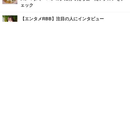
ェック
【エンタメRBB】注目の人にインタビュー
【坂道グループニュース】ーエンタメRBBー
今観るべきオススメ「韓国ドラマ」
快適デスクのヒントが満載！こだわりデスクツアー
【進化するオフィス】
記事
ホーム
›
エンタメ
›
その他
›