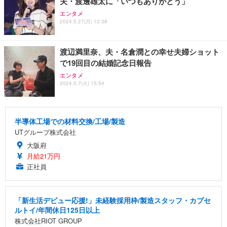
夫・渡邊雄太に「いつもありがとう」
エンタメ
2024.5.27(月) 12:38
渡辺満里奈、夫・名倉潤との幸せ夫婦ショット
で19回目の結婚記念日報告
エンタメ
2024.5.7(火) 15:54
半導体工場での材料交換/工場/製造
UTグループ株式会社
大阪府
月給21万円
正社員
「新生活デビュー応援!」未経験採用枠/製造スタッフ・カプセ
ルトイ/年間休日125日以上
株式会社RIOT GROUP