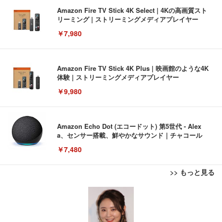
Amazon Fire TV Stick 4K Select | 4Kの高画質スト
リーミング | ストリーミングメディアプレイヤー
￥7,980
Amazon Fire TV Stick 4K Plus | 映画館のような4K
体験 | ストリーミングメディアプレイヤー
￥9,980
Amazon Echo Dot (エコードット) 第5世代 - Alex
a、センサー搭載、鮮やかなサウンド｜チャコール
￥7,480
>> もっと見る
[EdoErgo] オフィスチェア 椅子 テレワーク 疲れな
EIZO ビジネス向けプレミアムモニター | FlexScan
Amazonベーシック ペットシーツ 薄型 レギュラー 1
い 跳ね上げ式アームレスト コンパクト 約105度ロッ
EV3240X-WT | 31.5型4K UHD・USB Type-C・ホワ
回使い捨て 無香料 ホワイト 300枚
キング pc 事務椅子 360度回転 座面昇降 強化ナイロ
イト
ン樹脂ベース 通気性メッシュ 在宅ワーク H-WY01
￥3,373