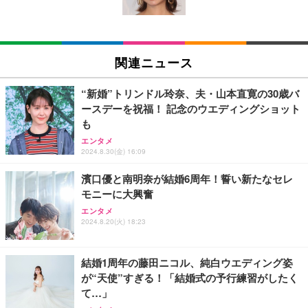
￥5,699
￥105,595
(黒網+黒枠+黒足)
EIZO ビジネス向けプレミアムモニター | FlexScan
SIHOO B100 オフィスチェア／デスクチェア メッシ
Amazonベーシック ペットシーツ 厚型 ワイド 42枚
EV2740X-WT | 27.0型4K UHD・USB Type-C・ホワ
ュチェア 人間工学 疲れない ブラック
x2袋(84枚) ホワイト(吸収面:ライトブルー)
関連ニュース
イト
￥27,999
￥3,234
￥109,572
“新婚”トリンドル玲奈、夫・山本直寛の30歳バ
ースデーを祝福！ 記念のウエディングショット
Sezlife オフィスチェア デスクチェア 疲れない テレ
も
【純正品】27"ゲーミングモニター DualSense 充電
ネオ・ルーライフ ネオ・オムツ L 中型犬用 26枚入
ワーク チェア 強化バックレスト 30度ロッキング機
フック付き（CFI-ZDM1J）
り 単品
エンタメ
能 人間工学 椅子 腰サポート 90度跳ね上げ式アーム
2024.8.30(金) 16:09
レスト 3Dヘッドレスト ハンガー付き 高反発クッシ
￥49,979
￥1,800
￥7,680
ョン PCチェア 通気性メッシュ ゲーミング/勉強/事
濱口優と南明奈が結婚6周年！誓い新たなセレ
務用 おしゃれ パソコンチェア (ブラック)
モニーに大興奮
Sezlife オフィスチェア デスクチェア 疲れない テレ
【整備済み品】Dell E2724HS 27インチ 液晶モニタ
Smart Basic(スマートベーシック) 【Amazon.co.jp
ワーク チェア 強化バックレスト 30度ロッキング機
ー フルHD（1920×1080）VA 非光沢 HDMI/DisplayP
限定】 Smart Basic アイリスオーヤマ ペットシーツ
エンタメ
2024.8.20(火) 18:23
能 人間工学 椅子 腰サポート 90度跳ね上げ式アーム
ort/VGA スピーカー内蔵 高さ調整 スイベル VESA対
超厚型 お徳用 ワイド 100枚入 (x 1) (ケース販売)
レスト 3Dヘッドレスト ハンガー付き 高反発クッシ
応 ComfortView ビジネス向け
￥7,680
￥15,800
￥3,670
ョン PCチェア 通気性メッシュ ゲーミング/勉強/事
務用 おしゃれ パソコンチェア (ホワイト)
結婚1周年の藤田ニコル、純白ウエディング姿
が“天使”すぎる！「結婚式の予行練習がしたく
ANDWINT オフィスチェア デスクチェア 肘なし メ
【MiniLED/24.5inch/280Hz/FHD】GRAPHT THE S
アイリスオーヤマ ペットシーツ 超厚型 お徳用 レギ
て…」
ッシュ 通気性 ランバーサポート付き 腰サポート ガ
HOOTER Gaming Monitor 24” Essential ゲーミン
ュラー 200枚入【Amazon.co.jp限定】
ス圧無段階昇降 360度回転 キャスター付き コンパク
グモニター QD 24.5インチ 1ms FHD 量子ドット 残