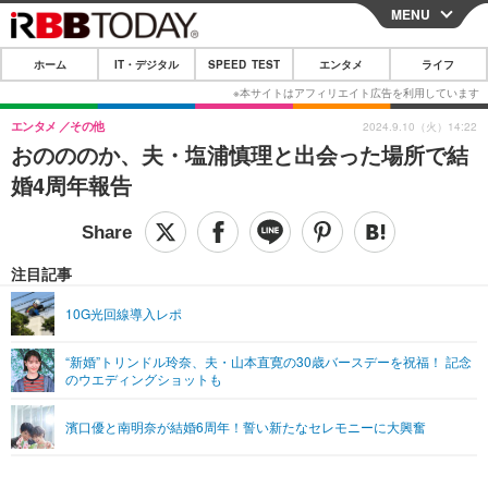
MENU
CLOSE
ホーム
IT・デジタル
SPEED TEST
エンタメ
ライフ
ホーム
IT・デジタル
エンタメ
その他
2024.9.10（火）14:22
おのののか、夫・塩浦慎理と出会った場所で結
IT・デジタルTOP
スマートフォン
SPEED TEST
婚4周年報告
ネタ
ガジェット・ツール
エンタメ
ショッピング
その他
エンタメTOP
映画・ドラマ
ライフ
注目記事
韓流・K-POP
韓国・芸能
ライフTOP
グルメ
リリース一覧
10G光回線導入レポ
音楽
スポーツ
ペット
ショッピング
プッシュ通知の停止方法
“新婚”トリンドル玲奈、夫・山本直寛の30歳バースデーを祝福！ 記念
のウエディングショットも
グラビア
ブログ
その他
ショッピング
その他
濱口優と南明奈が結婚6周年！誓い新たなセレモニーに大興奮