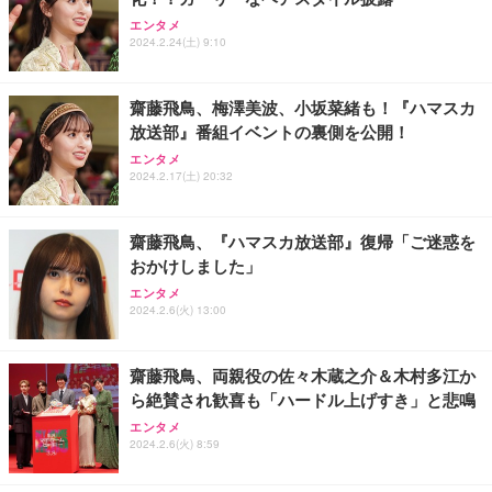
エンタメ
2024.2.24(土) 9:10
齋藤飛鳥、梅澤美波、小坂菜緒も！『ハマスカ
放送部』番組イベントの裏側を公開！
エンタメ
2024.2.17(土) 20:32
齋藤飛鳥、『ハマスカ放送部』復帰「ご迷惑を
おかけしました」
エンタメ
2024.2.6(火) 13:00
齋藤飛鳥、両親役の佐々木蔵之介＆木村多江か
ら絶賛され歓喜も「ハードル上げすき」と悲鳴
エンタメ
2024.2.6(火) 8:59