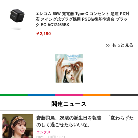
エレコム 65W 充電器 Type-C コンセント 急速 PD対
応 スイング式プラグ採用 PSE技術基準適合 ブラッ
ク EC-AC12465BK
￥2,190
>> もっと見る
Bluetoothイヤホン ワイヤレスイヤホン IPX7防水
最大60時間再生 2026年最新Bluetooth6.0ブルートゥ
ースイヤホン 全音域HIFI音質低遅延接続瞬時 片耳/
両耳 WEB会議/運動/ゲーム/通学通勤/スポーツ/音楽
￥999
用iPhone/Android対応 (002 black)
Grithope イヤホン タイプC【2026新モデル 耐久
性】 有線イヤホン マイク付き HiFi音質 ノイズ低減
関連ニュース
重低音 遅延なし
￥949
齋藤飛鳥、26歳の誕生日を報告 「変わらずた
のしく過ごせたらいいな」
Lightning to 3.5mm イヤホンジャック 変換 MFi認
エンタメ
証 【ハイレゾ音質】 内蔵DAC 遅延なし 48ビット/9
2024.8.11(日) 19:54