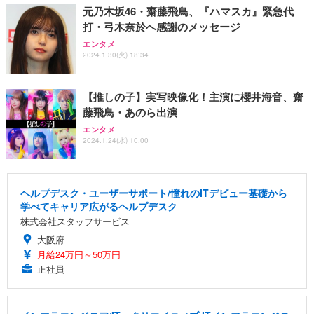
元乃木坂46・齋藤飛鳥、『ハマスカ』緊急代
打・弓木奈於へ感謝のメッセージ
エンタメ
2024.1.30(火) 18:34
【推しの子】実写映像化！主演に櫻井海音、齋
藤飛鳥・あのら出演
エンタメ
2024.1.24(水) 10:00
ヘルプデスク・ユーザーサポート/憧れのITデビュー基礎から
学べてキャリア広がるヘルプデスク
株式会社スタッフサービス
大阪府
月給24万円～50万円
正社員