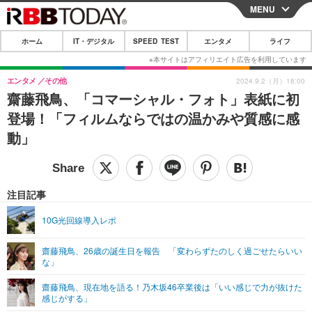
MENU
CLOSE
ホーム
IT・デジタル
SPEED TEST
エンタメ
ライフ
ホーム
IT・デジタル
エンタメ
その他
2024.9.2（月）18:00
齋藤飛鳥、「コマーシャル・フォト」表紙に初
IT・デジタルTOP
スマートフォン
SPEED TEST
登場！「フィルムならではの温かみや質感に感
ネタ
ガジェット・ツール
動」
エンタメ
ショッピング
その他
エンタメTOP
映画・ドラマ
ライフ
韓流・K-POP
韓国・芸能
注目記事
ライフTOP
グルメ
リリース一覧
音楽
スポーツ
10G光回線導入レポ
ペット
ショッピング
プッシュ通知の停止方法
グラビア
ブログ
その他
齋藤飛鳥、26歳の誕生日を報告 「変わらずたのしく過ごせたらいい
な」
ショッピング
その他
齋藤飛鳥、現在地を語る！乃木坂46卒業後は「いい感じで力が抜けた
感じがする」