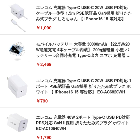
エレコム 充電器 Type-C USB-C 20W USB PD対応
ケーブル一体型 1.5m PSE認証品 GaN採用 折りたた
み式プラグ しろちゃん 【 iPhone16 15 等対応】 E
C-AC6920WF
￥1,090
モバイルバッテリー 大容量 30000mAh 【22.5W/20
W急速充電 4本ケーブル内蔵】 209g超軽量 小型 バ
ッテリー 5台同時充電 Type-C出力 スマホ 充電器 LC
D残量表示 LEDライト付き ストラップ付き 持ち運び
￥2,469
携帯充電器 停電対策 アウトドア/旅行/出張/防災/緊
急用 iOS/Android各種他対応 機内持込可 (高級白い)
エレコム 充電器 Type-C USB-C 20W USB PD対応 1
ポート PSE認証品 GaN採用 折りたたみ式プラグ ホ
ワイト 【 iPhone16 15 等対応】 EC-AC6820WH
￥790
エレコム 充電器 40W 2ポート Type-C USB PD対応
PPS対応 GaN II採用 折りたたみ式プラグ ホワイト
EC-AC10640WH
￥1,790