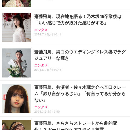
6KHz 音量調節対応
￥999
齋藤飛鳥、現在地を語る！乃木坂46卒業後は
「いい感じで力が抜けた感じがする」
【HIFI音質】iphone イヤホンジャック ライトニン
エンタメ
グ イヤホン 変換 MFI認証 4極 内蔵DAC 遅延なし 音
2024.7.15(月) 10:11
量調節/音楽
￥999
齋藤飛鳥、純白のウエディングドレス姿でラグ
ジュアリーな輝き
寝ホン 睡眠用イヤホン 寝ながら 痛くない 超軽量2.8
g ASMR推薦 ワイヤレス Bluetooth6.1 柔軟性高 安
エンタメ
眠 仕事 ブルー
2024.6.24(月) 19:46
￥2,682
齋藤飛鳥、共演者・佐々木蔵之介へ辛口クレー
ム「独り言がうるさい」「何言ってるか分から
ない」
エンタメ
2024.3.2(土) 12:50
齋藤飛鳥、さらさらストレートから劇的変
化！？ガーリーなヘアスタイル披露