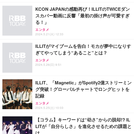
￥2,190
￥754
￥4,139
勤務 ブラック
KCON JAPANの感動再び！ILLITのTWICEダン
スカバー動画に反響「最初の掛け声が可愛すぎ
る！」
エンタメ
2024.5.21(火) 12:33
ILLITがマイブームを告白！モカが夢中になりす
ぎてやってしまう“あること”とは？
エンタメ
2024.5.26(日) 9:51
ILLIT、「Magnetic」がSpotify2億ストリーミン
グ突破！グローバルチャートでロングヒットを
記録
エンタメ
2024.5.25(土) 10:03
【コラム】キーワードは“幼さ”からの脱却!? IL
LITが「自分らしさ」を進化させるための課題と
は