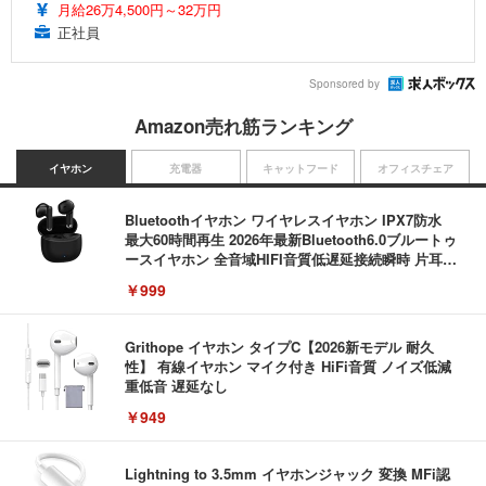
月給26万4,500円～32万円
正社員
Sponsored by
Amazon売れ筋ランキング
イヤホン
充電器
キャットフード
オフィスチェア
Bluetoothイヤホン ワイヤレスイヤホン IPX7防水
最大60時間再生 2026年最新Bluetooth6.0ブルートゥ
ースイヤホン 全音域HIFI音質低遅延接続瞬時 片耳/
両耳 WEB会議/運動/ゲーム/通学通勤/スポーツ/音楽
￥999
用iPhone/Android対応 (002 black)
Grithope イヤホン タイプC【2026新モデル 耐久
性】 有線イヤホン マイク付き HiFi音質 ノイズ低減
重低音 遅延なし
￥949
Lightning to 3.5mm イヤホンジャック 変換 MFi認