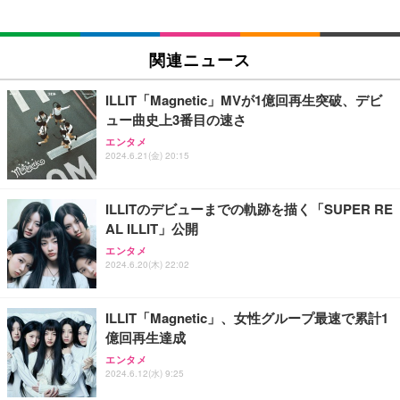
モバイルバッテリー 大容量 30000mAh 【22.5W/20
モンプチ プチリュクス パウチ 2種のアソート 厳選
SIHOO B100 オフィスチェア／デスクチェア メッシ
W急速充電 4本ケーブル内蔵】 209g超軽量 小型 バ
まぐろ&厳選かつお 8袋入 キャットフード ウェット
ュチェア 人間工学 疲れない ブラック
関連ニュース
ッテリー 5台同時充電 Type-C出力 スマホ 充電器 LC
猫 ウェットフード
D残量表示 LEDライト付き ストラップ付き 持ち運び
￥27,999
￥2,469
￥603
携帯充電器 停電対策 アウトドア/旅行/出張/防災/緊
ILLIT「Magnetic」MVが1億回再生突破、デビ
急用 iOS/Android各種他対応 機内持込可 (高級白い)
ュー曲史上3番目の速さ
エレコム 充電器 Type-C USB-C 20W USB PD対応 1
カルカン パウチ パテ 成猫用 60g×36袋 まぐろ ほた
Sezlife オフィスチェア デスクチェア 疲れない テレ
エンタメ
ポート PSE認証品 GaN採用 折りたたみ式プラグ ホ
てだし入り ウェットフード キャットフード 総合栄
ワーク チェア 強化バックレスト 30度ロッキング機
2024.6.21(金) 20:15
ワイト 【 iPhone16 15 等対応】 EC-AC6820WH
養食 水分補給 大容量 まとめ買い
能 人間工学 椅子 腰サポート 90度跳ね上げ式アーム
レスト 3Dヘッドレスト ハンガー付き 高反発クッシ
￥790
￥2,860
￥7,680
ョン PCチェア 通気性メッシュ ゲーミング/勉強/事
ILLITのデビューまでの軌跡を描く「SUPER RE
務用 おしゃれ パソコンチェア (ブラック)
AL ILLIT」公開
エレコム 充電器 40W 2ポート Type-C USB PD対応
カルカン パウチ パテ 成猫用 60g×36袋 まぐろ ほた
Sezlife オフィスチェア デスクチェア 疲れない テレ
エンタメ
PPS対応 GaN II採用 折りたたみ式プラグ ホワイト
てだし入り ウェットフード キャットフード 総合栄
ワーク チェア 強化バックレスト 30度ロッキング機
2024.6.20(木) 22:02
EC-AC10640WH
養食 水分補給 大容量 まとめ買い
能 人間工学 椅子 腰サポート 90度跳ね上げ式アーム
レスト 3Dヘッドレスト ハンガー付き 高反発クッシ
￥1,790
￥2,860
￥7,680
ョン PCチェア 通気性メッシュ ゲーミング/勉強/事
ILLIT「Magnetic」、女性グループ最速で累計1
務用 おしゃれ パソコンチェア (ホワイト)
億回再生達成
エレコム 65W 充電器 Type-C コンセント 急速 PD対
ミャウミャウ (MiawMiaw) カリカリ 小粒 腎臓と下
ANDWINT オフィスチェア デスクチェア 肘なし メ
応 スイング式プラグ採用 PSE技術基準適合 ブラッ
部尿路の健康維持 270g シニア猫用 まぐろ味 キャッ
ッシュ 通気性 ランバーサポート付き 腰サポート ガ
エンタメ
ク EC-AC12465BK
トフード ドライフード (× 2)
ス圧無段階昇降 360度回転 キャスター付き コンパク
2024.6.12(水) 9:25
ト 幅52×奥行58.5×高さ84～96cm テレワーク 在宅