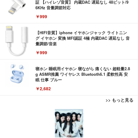
証 【ハイレゾ音質】 内蔵DAC 遅延なし 48ビット/9
6KHz 音量調節対応
￥999
【HIFI音質】iphone イヤホンジャック ライトニン
グ イヤホン 変換 MFI認証 4極 内蔵DAC 遅延なし 音
量調節/音楽
￥999
寝ホン 睡眠用イヤホン 寝ながら 痛くない 超軽量2.8
g ASMR推薦 ワイヤレス Bluetooth6.1 柔軟性高 安
眠 仕事 ブルー
￥2,682
>> もっと見る
エレコム 充電器 Type-C USB-C 20W USB PD対応
[EdoErgo] オフィスチェア 椅子 テレワーク 疲れな
ピュリナワン キャットフード ドライ 室内飼い猫用
ケーブル一体型 1.5m PSE認証品 GaN採用 折りたた
い 跳ね上げ式アームレスト コンパクト 約105度ロッ
インドアキャット サーモン&ツナ 150ｇ (× 2)
み式プラグ しろちゃん 【 iPhone16 15 等対応】 E
キング pc 事務椅子 360度回転 座面昇降 強化ナイロ
C-AC6920WF
ン樹脂ベース 通気性メッシュ 在宅ワーク H-WY01
￥326
￥1,090
￥5,699
(黒網+黒枠+黒足)