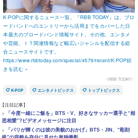
K-POPに関するニュース一覧。『RBB TODAY』は、ブロ
ードバンドへのエントリーから活用までをカバーした日
本最大のブロードバンド情報サイト。その他、エンタメ
や芸能、ＩＴ関連情報など幅広いジャンルを配信する総
合ニュースサイトです。
https://www.rbbtoday.com/special/4579/recent/K-POP
続
きを読む »
《RBB TODAY》
K-POP
エンタメトピックス
トップトピックス
【注目記事】
>
「今度一緒にご飯を」BTS・V、好きなサッカー選手と“相
思相愛”?ビデオメッセージに注目
>
「パリが輝くのは彼の美貌のおかげ」BTS・JIN、“彫刻
級”の容貌を存分に見せた単独撮影