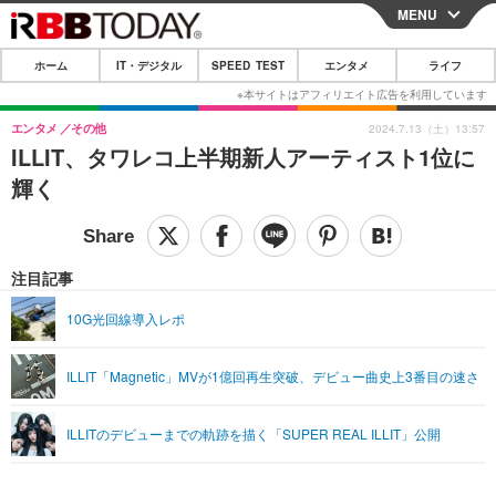
MENU
CLOSE
ホーム
IT・デジタル
SPEED TEST
エンタメ
ライフ
ホーム
IT・デジタル
エンタメ
その他
2024.7.13（土）13:57
ILLIT、タワレコ上半期新人アーティスト1位に
IT・デジタルTOP
スマートフォン
SPEED TEST
輝く
ネタ
ガジェット・ツール
エンタメ
ショッピング
その他
エンタメTOP
映画・ドラマ
ライフ
注目記事
韓流・K-POP
韓国・芸能
ライフTOP
グルメ
リリース一覧
10G光回線導入レポ
音楽
スポーツ
ペット
ショッピング
プッシュ通知の停止方法
ILLIT「Magnetic」MVが1億回再生突破、デビュー曲史上3番目の速さ
グラビア
ブログ
その他
ショッピング
その他
ILLITのデビューまでの軌跡を描く「SUPER REAL ILLIT」公開