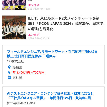
エンタメ
2024.5.10(金) 15:19
ILLIT、米ビルボード2大メインチャートを制
覇！「KCON JAPAN 2024」出演ほか、日本で
の活動も活発化
エンタメ
2024.5.9(木) 13:14
フィールドエンジニア/リモートワーク・在宅勤務可/週休2日
以上/土日両日固定休み/日曜休み
GO株式会社
愛知県
年収400万円～700万円
正社員
AIテストエンジニア・コンテンツ好き歓迎・残業ほぼなし
「正社員/QAスキル習得」・年間休日125日・賞与年2回
株式会社Meta Sales