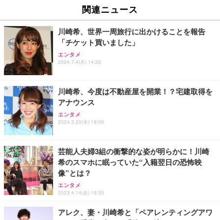
ーミングをはじめよう | ストリーミングメディアプ
ーミングをはじめよう | ストリーミングメディアプ
ュチェア 人間工学 疲れない ブラック
関連ニュース
レイヤー
レイヤー
￥27,999
￥6,980
￥6,980
川崎希、世界一周旅行に出かけることを報告
「チケット買いました」
Sezlife オフィスチェア デスクチェア 疲れない テレ
Amazon Fire TV Stick 4K Select | 4Kの高画質スト
Amazon Fire TV Stick 4K Select | 4Kの高画質スト
エンタメ
ワーク チェア 強化バックレスト 30度ロッキング機
2024.7.4(木) 14:26
リーミング | ストリーミングメディアプレイヤー
リーミング | ストリーミングメディアプレイヤー
能 人間工学 椅子 腰サポート 90度跳ね上げ式アーム
レスト 3Dヘッドレスト ハンガー付き 高反発クッシ
￥7,980
￥7,980
￥7,680
ョン PCチェア 通気性メッシュ ゲーミング/勉強/事
川崎希、今度は不動産屋を開業！？宅建取得を
務用 おしゃれ パソコンチェア (ブラック)
アナウンス
Sezlife オフィスチェア デスクチェア 疲れない テレ
Amazon Fire TV Stick 4K Plus | 映画館のような4K
Amazon Fire TV Stick 4K Plus | 映画館のような4K
エンタメ
ワーク チェア 強化バックレスト 30度ロッキング機
体験 | ストリーミングメディアプレイヤー
体験 | ストリーミングメディアプレイヤー
2024.3.20(水) 18:06
能 人間工学 椅子 腰サポート 90度跳ね上げ式アーム
レスト 3Dヘッドレスト ハンガー付き 高反発クッシ
￥9,980
￥9,980
￥7,680
ョン PCチェア 通気性メッシュ ゲーミング/勉強/事
芸能人夫婦3組の衝撃的な姿が明らかに！川崎
務用 おしゃれ パソコンチェア (ホワイト)
希のスマホに眠っていた“入籍翌日の恐怖映
ANDWINT オフィスチェア デスクチェア 肘なし メ
Amazon Echo Dot (エコードット) 第5世代 - Alex
Amazon Echo Dot (エコードット) 第5世代 - Alex
像”とは？
ッシュ 通気性 ランバーサポート付き 腰サポート ガ
a、センサー搭載、鮮やかなサウンド｜チャコール
a、センサー搭載、鮮やかなサウンド｜チャコール
ス圧無段階昇降 360度回転 キャスター付き コンパク
エンタメ
ト 幅52×奥行58.5×高さ84～96cm テレワーク 在宅
￥7,480
￥7,480
2023.4.14(金) 19:50
￥4,139
勤務 ブラック
アレク、妻・川崎希と「ペアレンティングアワ