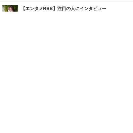
【エンタメRBB】注目の人にインタビュー
【坂道グループニュース】ーエンタメRBBー
今観るべきオススメ「韓国ドラマ」
快適デスクのヒントが満載！こだわりデスクツアー
【進化するオフィス】
記事
ホーム
›
エンタメ
›
ブログ
›
TOP