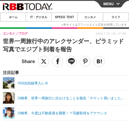
MENU
CLOSE
ホーム
IT・デジタル
SPEED TEST
エンタメ
ライフ
ホーム
IT・デジタル
エンタメ
ブログ
2024.7.12（金）21:00
世界一周旅行中のアレクサンダー、ピラミッド
IT・デジタルTOP
スマートフォン
SPEED TEST
写真でエジプト到着を報告
ネタ
ガジェット・ツール
エンタメ
ショッピング
その他
エンタメTOP
映画・ドラマ
ライフ
注目記事
韓流・K-POP
韓国・芸能
ライフTOP
グルメ
リリース一覧
10G光回線導入レポ
音楽
スポーツ
ペット
ショッピング
プッシュ通知の停止方法
川崎希、世界一周旅行に出かけることを報告「チケット買いました」
グラビア
ブログ
その他
ショッピング
その他
川崎希、今度は不動産屋を開業！？宅建取得をアナウンス