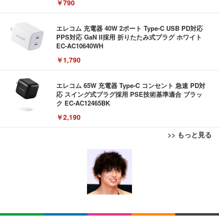
￥790
エレコム 充電器 40W 2ポート Type-C USB PD対応
PPS対応 GaN II採用 折りたたみ式プラグ ホワイト
EC-AC10640WH
￥1,790
エレコム 65W 充電器 Type-C コンセント 急速 PD対
応 スイング式プラグ採用 PSE技術基準適合 ブラッ
ク EC-AC12465BK
￥2,190
>> もっと見る
[EdoErgo] オフィスチェア 椅子 テレワーク 疲れな
【New】Amazon Fire TV Stick HD | 手軽にストリ
【New】Amazon Fire TV Stick HD | 手軽にストリ
い 跳ね上げ式アームレスト コンパクト 約105度ロッ
ーミングをはじめよう | ストリーミングメディアプ
ーミングをはじめよう | ストリーミングメディアプ
キング pc 事務椅子 360度回転 座面昇降 強化ナイロ
レイヤー
レイヤー
ン樹脂ベース 通気性メッシュ 在宅ワーク H-WY01
￥5,699
￥6,980
￥6,980
(黒網+黒枠+黒足)
【New】Amazon Fire TV Stick HD | 手軽にストリ
【New】Amazon Fire TV Stick HD | 手軽にストリ
SIHOO B100 オフィスチェア／デスクチェア メッシ