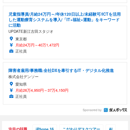
児童指導員/月給24万円～/年休120日以上/未経験可/ICTを活用
した運動療育システムを導入/「IT×福祉×運動」をキーワード
に活動
UPDATE新江古田スタジオ
東京都
月給24万円～40万1,472円
正社員
障害者雇用/事務職:全社DXを牽引するIT・デジタル化推進
株式会社デンソー
愛知県
月給26万4,950円～37万4,150円
正社員
Sponsored by
注目の話題
iPhone 16
こだわりデスクツアー
AI