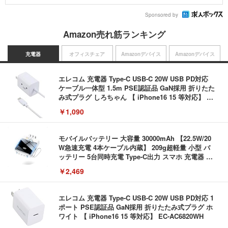
Sponsored by
Amazon売れ筋ランキング
充電器
オフィスチェア
Amazonデバイス
Amazonデバイス
エレコム 充電器 Type-C USB-C 20W USB PD対応
ケーブル一体型 1.5m PSE認証品 GaN採用 折りたた
み式プラグ しろちゃん 【 iPhone16 15 等対応】 E
C-AC6920WF
￥1,090
モバイルバッテリー 大容量 30000mAh 【22.5W/20
W急速充電 4本ケーブル内蔵】 209g超軽量 小型 バ
ッテリー 5台同時充電 Type-C出力 スマホ 充電器 LC
D残量表示 LEDライト付き ストラップ付き 持ち運び
￥2,469
携帯充電器 停電対策 アウトドア/旅行/出張/防災/緊
急用 iOS/Android各種他対応 機内持込可 (高級白い)
エレコム 充電器 Type-C USB-C 20W USB PD対応 1
ポート PSE認証品 GaN採用 折りたたみ式プラグ ホ
ワイト 【 iPhone16 15 等対応】 EC-AC6820WH