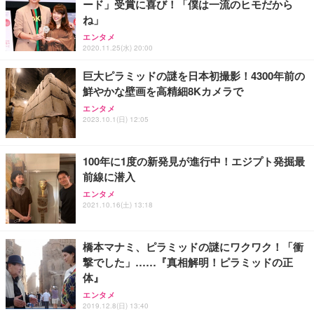
ード」受賞に喜び！「僕は一流のヒモだから
ね」
エンタメ
2020.11.25(水) 20:00
巨大ピラミッドの謎を日本初撮影！4300年前の
鮮やかな壁画を高精細8Kカメラで
エンタメ
2023.10.1(日) 12:05
100年に1度の新発見が進行中！エジプト発掘最
前線に潜入
エンタメ
2021.10.16(土) 13:18
橋本マナミ、ピラミッドの謎にワクワク！「衝
撃でした」……『真相解明！ピラミッドの正
体』
エンタメ
2019.12.8(日) 13:40