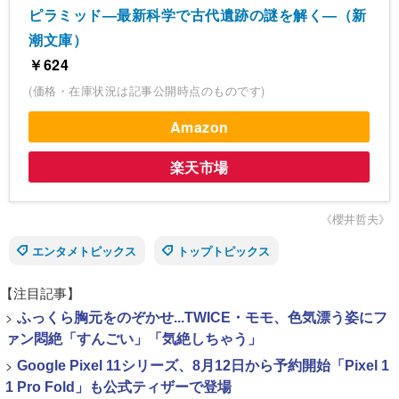
ピラミッド―最新科学で古代遺跡の謎を解く―（新
潮文庫）
￥624
(価格・在庫状況は記事公開時点のものです)
Amazon
楽天市場
《櫻井哲夫》
エンタメトピックス
トップトピックス
【注目記事】
>
ふっくら胸元をのぞかせ...TWICE・モモ、色気漂う姿にフ
ァン悶絶「すんごい」「気絶しちゃう」
>
Google Pixel 11シリーズ、8月12日から予約開始「Pixel 1
1 Pro Fold」も公式ティザーで登場