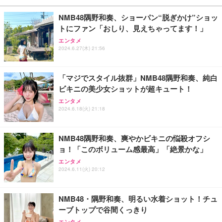
￥1,780
￥11,000
￥6,980
NMB48隅野和奏、ショーパン“脱ぎかけ”ショッ
トにファン「おしり、見えちゃってます！」
日下部ほたる どんどんやる気になる！日下部式学習
Amazon Fire TV Stick 4K Select | 4Kの高画質スト
Alexa対応音声認識リモコン Pro | 対応する別売りの
エンタメ
2024.6.27(木) 21:56
法[DVD]
リーミング | ストリーミングメディアプレイヤー
Fire TV本体が必要です
￥4,620
￥7,980
￥3,980
「マジでスタイル抜群」NMB48隅野和奏、純白
ビキニの美少女ショットが超キュート！
King & Prince DOME TOUR 2026 ～STARRING～
Amazon Fire TV Stick 4K Plus | 映画館のような4K
エンタメ
Amazon 5W USB 充電器
(初回限定盤)(2枚組) [Blu-ray]
体験 | ストリーミングメディアプレイヤー
2024.6.18(火) 21:18
￥1,980
￥6,807
￥9,980
NMB48隅野和奏、爽やかビキニの悩殺オフシ
ョ！「このボリューム感最高」「絶景かな」
Aぇ! group LIVE TOUR 2025 D.N.A (初回盤)(2枚組)
Amazon Echo Dot (エコードット) 第5世代 - Alex
Amazon純正 USBタイプCケーブル (ブラック)
エンタメ
[Blu-ray]
a、センサー搭載、鮮やかなサウンド｜チャコール
2024.6.11(火) 20:12
￥1,180
￥5,981
￥7,480
NMB48・隅野和奏、明るい水着ショット！チュ
ーブトップで谷間くっきり
エンタメ