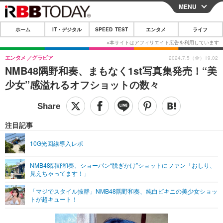
MENU
CLOSE
ホーム
IT・デジタル
SPEED TEST
エンタメ
ライフ
ホーム
IT・デジタル
エンタメ
グラビア
2024.7.5（金）19:02
NMB48隅野和奏、まもなく1st写真集発売！“美
IT・デジタルTOP
スマートフォン
SPEED TEST
少女”感溢れるオフショットの数々
ネタ
ガジェット・ツール
エンタメ
ショッピング
その他
エンタメTOP
映画・ドラマ
ライフ
注目記事
韓流・K-POP
韓国・芸能
ライフTOP
グルメ
リリース一覧
10G光回線導入レポ
音楽
スポーツ
ペット
ショッピング
プッシュ通知の停止方法
NMB48隅野和奏、ショーパン“脱ぎかけ”ショットにファン「おしり、
見えちゃってます！」
グラビア
ブログ
その他
「マジでスタイル抜群」NMB48隅野和奏、純白ビキニの美少女ショッ
ショッピング
その他
トが超キュート！