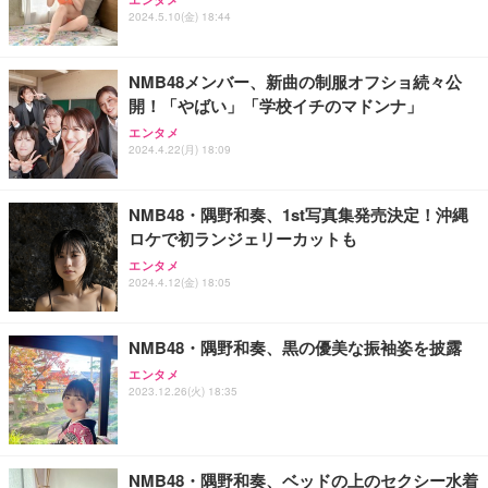
2024.5.10(金) 18:44
NMB48メンバー、新曲の制服オフショ続々公
開！「やばい」「学校イチのマドンナ」
エンタメ
2024.4.22(月) 18:09
NMB48・隅野和奏、1st写真集発売決定！沖縄
ロケで初ランジェリーカットも
エンタメ
2024.4.12(金) 18:05
NMB48・隅野和奏、黒の優美な振袖姿を披露
エンタメ
2023.12.26(火) 18:35
NMB48・隅野和奏、ベッドの上のセクシー水着