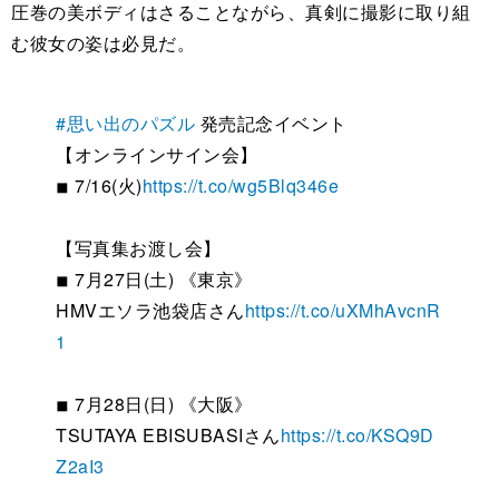
圧巻の美ボディはさることながら、真剣に撮影に取り組
む彼女の姿は必見だ。
#思い出のパズル
発売記念イベント
【オンラインサイン会】
◾︎ 7/16(火)
https://t.co/wg5Blq346e
【写真集お渡し会】
◾︎ 7月27日(土) 《東京》
HMVエソラ池袋店さん
https://t.co/uXMhAvcnR
1
◾︎ 7月28日(日) 《大阪》
TSUTAYA EBISUBASIさん
https://t.co/KSQ9D
Z2aI3