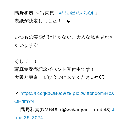
隅野和奏1st写真集「
#思い出のパズル
」
表紙が決定しました！！🧩
いつもの笑顔だけじゃない、大人な私も見れち
ゃいます♡
そして！！
写真集発売記念イベント受付中です！
大阪と東京、ぜひ会いに来てください︎🫶🏻
🔗
https://t.co/jkaOB0qwz8
pic.twitter.com/HcX
QErlmxN
— 隅野和奏(NMB48) (@wakanyan__nmb48)
J
une 26, 2024