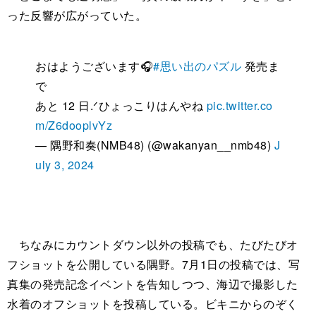
った反響が広がっていた。
おはようございます🎧
#思い出のパズル
発売ま
で
あと 12 日.ᐟひょっこりはんやね
pic.twitter.co
m/Z6dooplvYz
— 隅野和奏(NMB48) (@wakanyan__nmb48)
J
uly 3, 2024
ちなみにカウントダウン以外の投稿でも、たびたびオ
フショットを公開している隅野。7月1日の投稿では、写
真集の発売記念イベントを告知しつつ、海辺で撮影した
水着のオフショットを投稿している。ビキニからのぞく