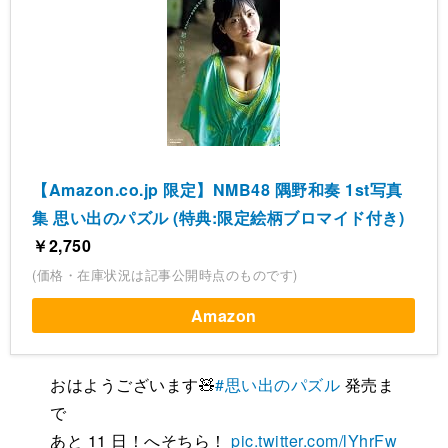
【Amazon.co.jp 限定】NMB48 隅野和奏 1st写真
集 思い出のパズル (特典:限定絵柄ブロマイド付き)
￥2,750
(価格・在庫状況は記事公開時点のものです)
Amazon
おはようございます🧸
#思い出のパズル
発売ま
で
あと 11 日！へそちら！
pic.twitter.com/lYhrFw