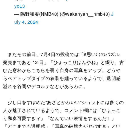
yoL3
— 隅野和奏(NMB48) (@wakanyan__nmb48)
J
uly 4, 2024
またその前日、7月4日の投稿では「#思い出のパズル
発売まであと 12 日」「ひょっこりはんやね」と綴り、古
びた窓枠からこちらを覗く自身の写真をアップ。どうや
らベアトップタイプの衣装を纏っているようで、透明感
溢れる谷間やデコルテなどがあらわに。
少し口をすぼめた“あざとかわいい”ショットには多くの
人が魅了されているようで、コメント欄には「ひょっこ
り和奏可愛すぎィ」「なんていい表情をするんだ！」
「どこまでも透明感」「写真の破壊力がヤバすぎ」とい