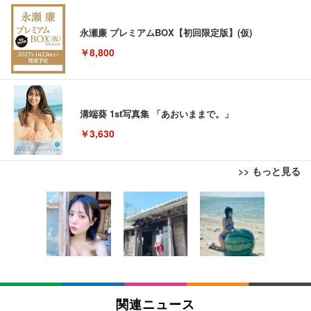
永瀬廉 プレミアムBOX【初回限定版】(仮)
￥8,800
溝端葵 1st写真集 「あおいままで。」
￥3,630
>> もっと見る
【New】Amazon Fire TV Stick HD | 手軽にストリ
Juice=Juice Concert 2026 UP TO 11 MORE! MOR
12cm HDMI延長ケーブル Fire TV Stick対応 オス-メ
ーミングをはじめよう | ストリーミングメディアプ
E! (特典なし) [Blu-ray]
ス アダプター
レイヤー
￥8,698
￥880
￥6,980
【Amazon.co.jp限定】「Juice=Juice Concert 202
【New】Amazon Fire TV Stick HD | 手軽にストリ
6 UP TO 11 MORE！ MORE！」 - Juice＝Juice(L
ーミングをはじめよう | ストリーミングメディアプ
Amazon micro-USB イーサネットアダプター
関連ニュース
判ブロマイド5枚セット) [Blu-ray]
レイヤー