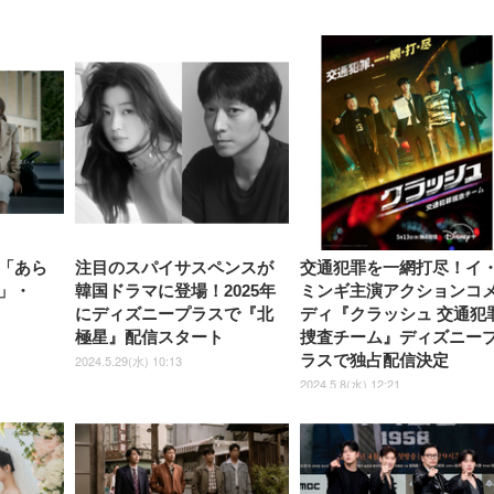
エレコム モニタース
Amazon 5W USB 充電器
Amazon Echo Dot (
Amazon純正 USBタイ
エレコム ノートPCスタンド
エレコム モニター台 モニター
Alexa対応音声認識リモコン
ド ディスプレイスタ
Amazon Fire TV Stick 4K
Amazon Fire TV Stick 4K Plus
ドット) 第5世代 - Ale
ケーブル (ブラック)
折りたたみ8段階 9.5cm 折り
スタンド ディスプレイ 台 ~27
Pro | 対応する別売りのFire
￥1,980
モニター台 17~27イ
Select | 4Kの高画質ストリー
| 映画館のような4K体験 | スト
センサー搭載、鮮やか
たたみ時サイズ:幅280×厚み
インチディスプレイ フルキー
TV本体が必要です
￥1,180
対応 高さ無段階調整 
ミング | ストリーミングメデ
リーミングメディアプレイヤ
サウンド｜チャコール
280×高さ26mm 耐荷重:10kg
ボード収納可能 幅520×奥行
￥3,540
￥7,480
タイプ 180度調整可能
ィアプレイヤー
￥2,030
ー
￥2,370
￥3,980
ホワイト PCA-LTSH8WH
260×高さ80mm 耐荷重:10kg
￥7,980
￥9,980
荷重 ブラック
ブラック PCA-DPSW528NBK
DPAWVL02BK
「あら
注目のスパイサスペンスが
交通犯罪を一網打尽！イ
」・
韓国ドラマに登場！2025年
ミンギ主演アクションコ
にディズニープラスで『北
ディ『クラッシュ 交通犯
極星』配信スタート
捜査チーム』ディズニー
ラスで独占配信決定
2024.5.29(水) 10:13
2024.5.8(水) 12:21