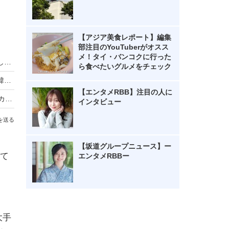
【アジア美食レポート】編集
部注目のYouTuberがオスス
メ！タイ・バンコクに行った
イ・ドンウク×岡田将生が共演！韓国ドラマ『殺し屋たちの店２』会見で和気あいあいトーク
ら食べたいグルメをチェック
韓国ドラマ「トッケビ」の伝説の4人が再集結！韓国特別番組がU-NEXTで独占配信
【エンタメRBB】注目の人に
【韓国ドラマ】崩壊した学校に“鉄槌”を下す！スカッと系なのに考えさせられる韓ドラ『鉄槌教師』
インタビュー
を送る
【坂道グループニュース】ー
て
エンタメRBBー
大手