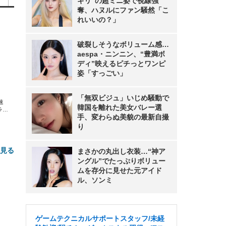
ギリ”の超ミニ姿で視線強
奪、ハヌルにファン騒然「こ
れいいの？」
破裂しそうなボリューム感…
aespa・ニンニン、“豊満ボ
ディ”映えるピチっとワンピ
姿「すっごい」
「無双ビジュ」いじめ騒動で
速
韓国を離れた美女バレー選
ラグ
手、変わらぬ美貌の最新自撮
 ブ
K
り
と見る
まさかの丸出し衣装…“神ア
ングル”でたっぷりボリュー
ムを存分に見せた元アイド
ル、ソンミ
ゲームテクニカルサポートスタッフ/未経