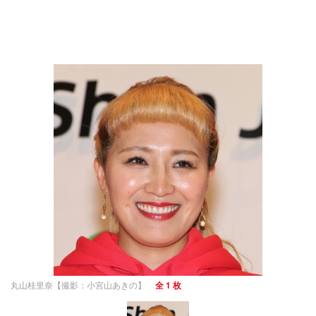
丸山桂里奈【撮影：小宮山あきの】
全 1 枚