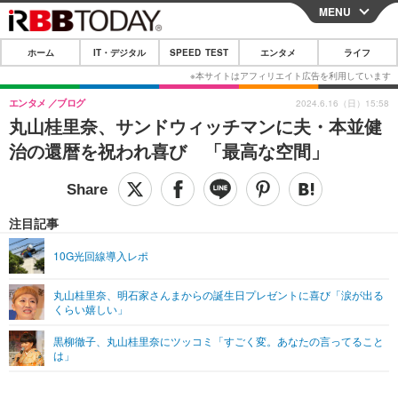
MENU
CLOSE
ホーム
IT・デジタル
SPEED TEST
エンタメ
ライフ
ホーム
IT・デジタル
エンタメ
ブログ
2024.6.16（日）15:58
丸山桂里奈、サンドウィッチマンに夫・本並健
IT・デジタルTOP
スマートフォン
SPEED TEST
治の還暦を祝われ喜び 「最高な空間」
ネタ
ガジェット・ツール
エンタメ
ショッピング
その他
エンタメTOP
映画・ドラマ
ライフ
注目記事
韓流・K-POP
韓国・芸能
ライフTOP
グルメ
リリース一覧
10G光回線導入レポ
音楽
スポーツ
ペット
ショッピング
プッシュ通知の停止方法
丸山桂里奈、明石家さんまからの誕生日プレゼントに喜び「涙が出る
くらい嬉しい」
グラビア
ブログ
その他
黒柳徹子、丸山桂里奈にツッコミ「すごく変。あなたの言ってること
ショッピング
その他
は」