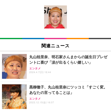
[EdoErgo] オフィスチェア 椅子 テレワーク 疲れな
EIZO ビジネス向けプレミアムモニター | FlexScan
Amazonベーシック ペットシーツ 薄型 レギュラー 1
い 跳ね上げ式アームレスト コンパクト 約105度ロッ
EV3240X-WT | 31.5型4K UHD・USB Type-C・ホワ
回使い捨て 無香料 ホワイト 300枚
キング pc 事務椅子 360度回転 座面昇降 強化ナイロ
イト
ン樹脂ベース 通気性メッシュ 在宅ワーク H-WY01
￥3,373
￥5,699
￥105,595
(黒網+黒枠+黒足)
EIZO ビジネス向けプレミアムモニター | FlexScan
SIHOO B100 オフィスチェア／デスクチェア メッシ
Amazonベーシック ペットシーツ 厚型 ワイド 42枚
EV2740X-WT | 27.0型4K UHD・USB Type-C・ホワ
ュチェア 人間工学 疲れない ブラック
x2袋(84枚) ホワイト(吸収面:ライトブルー)
関連ニュース
イト
￥27,999
￥3,234
￥109,572
丸山桂里奈、明石家さんまからの誕生日プレゼ
ントに喜び「涙が出るくらい嬉しい」
Sezlife オフィスチェア デスクチェア 疲れない テレ
【純正品】27"ゲーミングモニター DualSense 充電
ネオ・ルーライフ ネオ・オムツ L 中型犬用 26枚入
エンタメ
ワーク チェア 強化バックレスト 30度ロッキング機
2024.4.7(日) 16:44
フック付き（CFI-ZDM1J）
り 単品
能 人間工学 椅子 腰サポート 90度跳ね上げ式アーム
レスト 3Dヘッドレスト ハンガー付き 高反発クッシ
￥49,979
￥1,800
￥7,680
ョン PCチェア 通気性メッシュ ゲーミング/勉強/事
黒柳徹子、丸山桂里奈にツッコミ「すごく変。
務用 おしゃれ パソコンチェア (ブラック)
あなたの言ってることは」
Sezlife オフィスチェア デスクチェア 疲れない テレ
【整備済み品】Dell E2724HS 27インチ 液晶モニタ
Smart Basic(スマートベーシック) 【Amazon.co.jp
エンタメ
ワーク チェア 強化バックレスト 30度ロッキング機
ー フルHD（1920×1080）VA 非光沢 HDMI/DisplayP
限定】 Smart Basic アイリスオーヤマ ペットシーツ
2023.12.15(金) 16:07
能 人間工学 椅子 腰サポート 90度跳ね上げ式アーム
ort/VGA スピーカー内蔵 高さ調整 スイベル VESA対
超厚型 お徳用 ワイド 100枚入 (x 1) (ケース販売)
レスト 3Dヘッドレスト ハンガー付き 高反発クッシ
応 ComfortView ビジネス向け
￥7,680
￥15,800
￥3,670