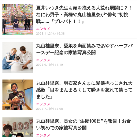
ョン PCチェア 通気性メッシュ ゲーミング/勉強/事
夏井いつき先生も頭を抱える大荒れ展開に？！
務用 おしゃれ パソコンチェア (ホワイト)
なにわ男子・高橋や丸山桂里奈が“俳句”初挑
ANDWINT オフィスチェア デスクチェア 肘なし メ
【MiniLED/24.5inch/280Hz/FHD】GRAPHT THE S
アイリスオーヤマ ペットシーツ 超厚型 お徳用 レギ
戦.......『プレバト！！』
ッシュ 通気性 ランバーサポート付き 腰サポート ガ
HOOTER Gaming Monitor 24” Essential ゲーミン
ュラー 200枚入【Amazon.co.jp限定】
ス圧無段階昇降 360度回転 キャスター付き コンパク
グモニター QD 24.5インチ 1ms FHD 量子ドット 残
エンタメ
ト 幅52×奥行58.5×高さ84～96cm テレワーク 在宅
像低減 (3年保証 | 輝点保証 | 日本メーカー)
￥3,731
2023.11.2(木) 15:38
￥4,139
￥34,980
勤務 ブラック
丸山桂里奈、愛娘を満面笑みであやすハーフバ
ースデー記念の家族写真公開
エンタメ
2023.9.1(金) 14:10
丸山桂里奈、明石家さんまに愛娘抱っこされ大
感激「目をまんまるくして瞬きを忘れて笑って
ました」
エンタメ
2023.7.7(金) 13:08
丸山桂里奈、長女の“生後100日”を報告！お食
い初めでの家族写真公開
エンタメ