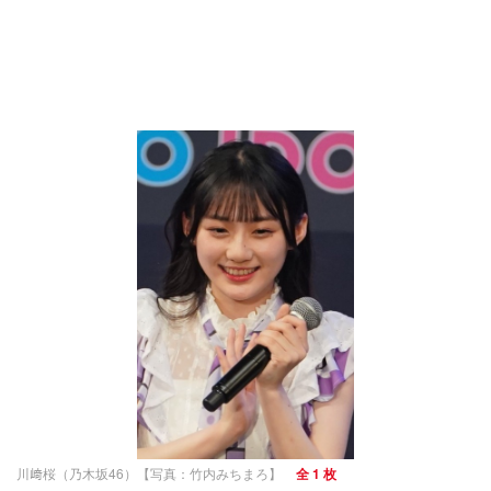
川﨑桜（乃木坂46）【写真：竹内みちまろ】
全 1 枚