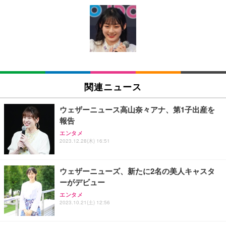
[EdoErgo] オフィスチェア 椅子 テレワーク 疲れな
EIZO ビジネス向けプレミアムモニター | FlexScan
Amazonベーシック ペットシーツ 薄型 レギュラー 1
い 跳ね上げ式アームレスト コンパクト 約105度ロッ
EV3240X-WT | 31.5型4K UHD・USB Type-C・ホワ
回使い捨て 無香料 ホワイト 300枚
キング pc 事務椅子 360度回転 座面昇降 強化ナイロ
イト
ン樹脂ベース 通気性メッシュ 在宅ワーク H-WY01
￥3,373
￥5,699
￥105,595
(黒網+黒枠+黒足)
EIZO ビジネス向けプレミアムモニター | FlexScan
SIHOO B100 オフィスチェア／デスクチェア メッシ
Amazonベーシック ペットシーツ 厚型 ワイド 42枚
EV2740X-WT | 27.0型4K UHD・USB Type-C・ホワ
ュチェア 人間工学 疲れない ブラック
x2袋(84枚) ホワイト(吸収面:ライトブルー)
関連ニュース
イト
￥27,999
￥3,234
￥109,572
ウェザーニュース高山奈々アナ、第1子出産を
報告
Sezlife オフィスチェア デスクチェア 疲れない テレ
【純正品】27"ゲーミングモニター DualSense 充電
ネオ・ルーライフ ネオ・オムツ L 中型犬用 26枚入
エンタメ
ワーク チェア 強化バックレスト 30度ロッキング機
フック付き（CFI-ZDM1J）
り 単品
2023.12.28(木) 16:51
能 人間工学 椅子 腰サポート 90度跳ね上げ式アーム
レスト 3Dヘッドレスト ハンガー付き 高反発クッシ
￥49,979
￥1,800
￥7,680
ョン PCチェア 通気性メッシュ ゲーミング/勉強/事
ウェザーニューズ、新たに2名の美人キャスタ
務用 おしゃれ パソコンチェア (ブラック)
ーがデビュー
Sezlife オフィスチェア デスクチェア 疲れない テレ
【整備済み品】Dell E2724HS 27インチ 液晶モニタ
Smart Basic(スマートベーシック) 【Amazon.co.jp
エンタメ
ワーク チェア 強化バックレスト 30度ロッキング機
ー フルHD（1920×1080）VA 非光沢 HDMI/DisplayP
限定】 Smart Basic アイリスオーヤマ ペットシーツ
2023.10.21(土) 12:56
能 人間工学 椅子 腰サポート 90度跳ね上げ式アーム
ort/VGA スピーカー内蔵 高さ調整 スイベル VESA対
超厚型 お徳用 ワイド 100枚入 (x 1) (ケース販売)
レスト 3Dヘッドレスト ハンガー付き 高反発クッシ
応 ComfortView ビジネス向け
￥7,680
￥15,800
￥3,670
ョン PCチェア 通気性メッシュ ゲーミング/勉強/事