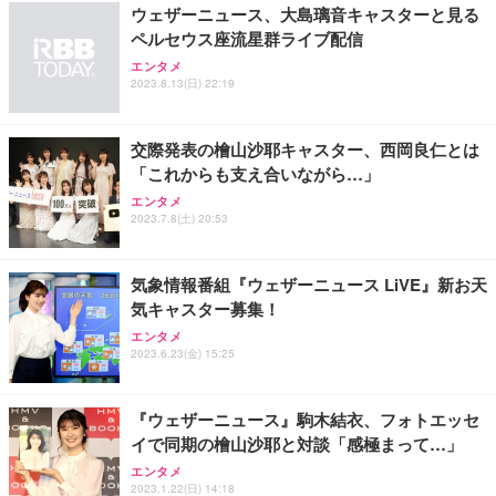
ウェザーニュース、大島璃音キャスターと見る
務用 おしゃれ パソコンチェア (ホワイト)
ペルセウス座流星群ライブ配信
ANDWINT オフィスチェア デスクチェア 肘なし メ
【MiniLED/24.5inch/280Hz/FHD】GRAPHT THE S
アイリスオーヤマ ペットシーツ 超厚型 お徳用 レギ
ッシュ 通気性 ランバーサポート付き 腰サポート ガ
HOOTER Gaming Monitor 24” Essential ゲーミン
エンタメ
ュラー 200枚入【Amazon.co.jp限定】
ス圧無段階昇降 360度回転 キャスター付き コンパク
グモニター QD 24.5インチ 1ms FHD 量子ドット 残
2023.8.13(日) 22:19
ト 幅52×奥行58.5×高さ84～96cm テレワーク 在宅
像低減 (3年保証 | 輝点保証 | 日本メーカー)
￥3,731
￥4,139
￥34,980
勤務 ブラック
交際発表の檜山沙耶キャスター、西岡良仁とは
「これからも支え合いながら…」
エンタメ
2023.7.8(土) 20:53
気象情報番組『ウェザーニュース LiVE』新お天
気キャスター募集！
エンタメ
2023.6.23(金) 15:25
『ウェザーニュース』駒木結衣、フォトエッセ
イで同期の檜山沙耶と対談「感極まって…」
エンタメ
2023.1.22(日) 14:18