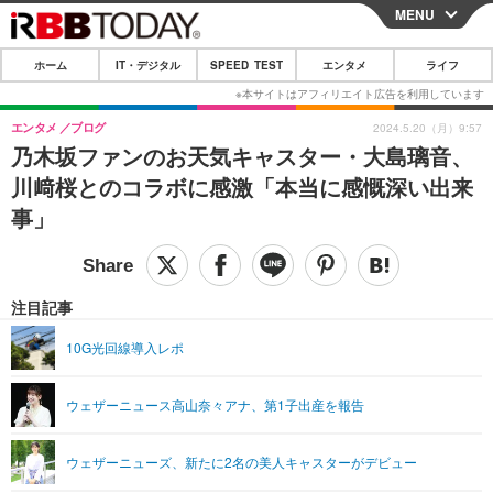
MENU
CLOSE
ホーム
IT・デジタル
SPEED TEST
エンタメ
ライフ
ホーム
IT・デジタル
エンタメ
ブログ
2024.5.20（月）9:57
乃木坂ファンのお天気キャスター・大島璃音、
IT・デジタルTOP
スマートフォン
SPEED TEST
川﨑桜とのコラボに感激「本当に感慨深い出来
ネタ
ガジェット・ツール
事」
エンタメ
ショッピング
その他
エンタメTOP
映画・ドラマ
ライフ
韓流・K-POP
韓国・芸能
注目記事
ライフTOP
グルメ
リリース一覧
音楽
スポーツ
10G光回線導入レポ
ペット
ショッピング
プッシュ通知の停止方法
グラビア
ブログ
その他
ウェザーニュース高山奈々アナ、第1子出産を報告
ショッピング
その他
ウェザーニューズ、新たに2名の美人キャスターがデビュー