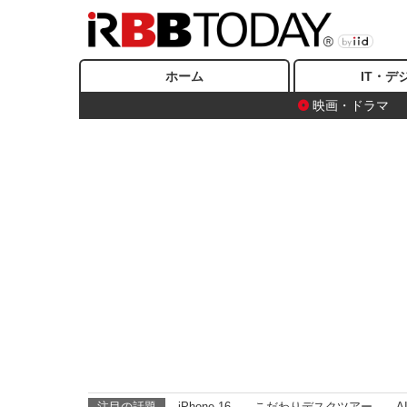
ホーム
IT・デ
映画・ドラマ
注目の話題
iPhone 16
こだわりデスクツアー
A