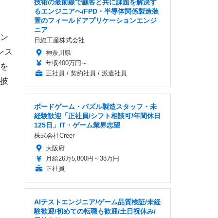
技術の最前線で顧客と共に課題を解決す
るエンジニアへ/FPD・半導体関係製造装
置のフィールドアプリケーションエンジ
ニア
ン
日総工産株式会社
ンス
神奈川県
年収400万円～
を
正社員 / 契約社員 / 派遣社員
披
ボードゲーム・パズル製造スタッフ・未
経験歓迎「正社員/シフト相談可/年間休日
125日」IT・ゲーム業界志望
株式会社Creer
大阪府
月給26万5,800円～38万円
正社員
AIテストエンジニア/ゲーム品質検証/未経
験歓迎/初めての転職も歓迎/土日祝休み/