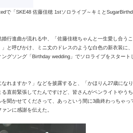
dで「SKE48 佐藤佳穂 1stソロライブ～キミとSugarBirthd
婚行進曲が流れる中、「佐藤佳穂ちゃんと一生愛し合うこ
！」と呼びかけ、ミニ丈のドレスのような白色の新衣装に、
ング「Birthday wedding」でソロライブをスタート
なれますか？」などを披露すると、「かほりん27歳にな
まる直前緊張してたんですけど、皆さんがペンライトやうち
を聞かせてくださって、あっという間に3曲終わっちゃって.
ファンに感謝を伝えた。