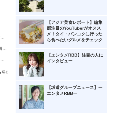
【アジア美食レポート】編集
部注目のYouTuberがオスス
メ！タイ・バンコクに行った
SKE48・37thシングル『ため息未来』選抜メンバー発表！11期生の大村杏が2作連続センターに
ら食べたいグルメをチェック
SKE48・野村実代、1st写真集で約10年貫いた水着NGを解禁！初グラビアを決意した理由明かす
【エンタメRBB】注目の人に
SKE48・鎌田菜月、「大人かわいい」ボブカットにチェンジ！自分でヘアカットする動画も公開
インタビュー
を送る
【坂道グループニュース】ー
エンタメRBBー