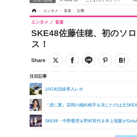
ホーム
›
エンタメ
›
音楽
›
記事
エンタメ
音楽
SKE48佐藤佳穂、初の
ス！
注目記事
10G光回線導入レポ
『虎に翼』花岡の婚約相手を演じたのは元SKE
SKE48・中野愛理＆野村実代＆井上瑠夏がGirl