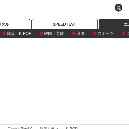
X
ジタル
SPEEDTEST
エ
韓流・K-POP
韓国・芸能
音楽
スポーツ
I
Google Pixel 9
韓国ドラマ
K-POP