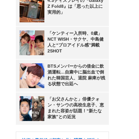
4:3ディスプレイの『Galaxy
Z Fold8』は「思った以上に
実用的」
「ケンティー入所時、0歳」
NCT WISH・サクヤ、中島健
人と“プロアイドル感”満載
2SHOT
BTSメンバーからの借金に飲
酒運転…自粛中に脳出血で倒
れた韓国芸人、退院 麻痺が残
る状態で出廷へ
「お父さんかと」俳優クォ
ン・サンウの高校生息子、恵
まれた容姿が話題！“新たな
家族”との近況