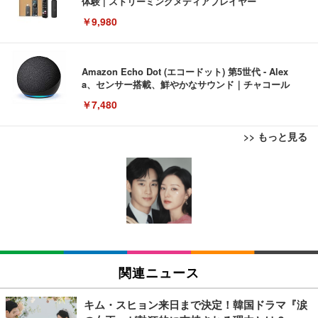
体験 | ストリーミングメディアプレイヤー
￥9,980
Amazon Echo Dot (エコードット) 第5世代 - Alex
a、センサー搭載、鮮やかなサウンド｜チャコール
￥7,480
>> もっと見る
[EdoErgo] オフィスチェア 椅子 テレワーク 疲れな
EIZO ビジネス向けプレミアムモニター | FlexScan
Amazonベーシック ペットシーツ 薄型 レギュラー 1
い 跳ね上げ式アームレスト コンパクト 約105度ロッ
EV3240X-WT | 31.5型4K UHD・USB Type-C・ホワ
回使い捨て 無香料 ホワイト 300枚
キング pc 事務椅子 360度回転 座面昇降 強化ナイロ
イト
ン樹脂ベース 通気性メッシュ 在宅ワーク H-WY01
￥3,373
￥5,699
￥105,595
(黒網+黒枠+黒足)
EIZO ビジネス向けプレミアムモニター | FlexScan
SIHOO B100 オフィスチェア／デスクチェア メッシ
Amazonベーシック ペットシーツ 厚型 ワイド 42枚
EV2740X-WT | 27.0型4K UHD・USB Type-C・ホワ
ュチェア 人間工学 疲れない ブラック
x2袋(84枚) ホワイト(吸収面:ライトブルー)
関連ニュース
イト
￥27,999
￥3,234
￥109,572
キム・スヒョン来日まで決定！韓国ドラマ『涙