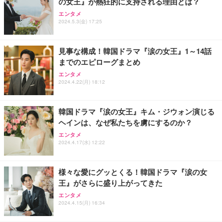
の女王』が熱狂的に支持される理由とは？
Sezlife オフィスチェア デスクチェア 疲れない テレ
【純正品】27"ゲーミングモニター DualSense 充電
ネオ・ルーライフ ネオ・オムツ L 中型犬用 26枚入
エンタメ
ワーク チェア 強化バックレスト 30度ロッキング機
2024.5.3(金) 17:25
フック付き（CFI-ZDM1J）
り 単品
能 人間工学 椅子 腰サポート 90度跳ね上げ式アーム
レスト 3Dヘッドレスト ハンガー付き 高反発クッシ
￥49,979
￥1,800
￥7,680
ョン PCチェア 通気性メッシュ ゲーミング/勉強/事
見事な構成！韓国ドラマ『涙の女王』1～14話
務用 おしゃれ パソコンチェア (ブラック)
までのエピローグまとめ
Sezlife オフィスチェア デスクチェア 疲れない テレ
【整備済み品】Dell E2724HS 27インチ 液晶モニタ
Smart Basic(スマートベーシック) 【Amazon.co.jp
エンタメ
ワーク チェア 強化バックレスト 30度ロッキング機
ー フルHD（1920×1080）VA 非光沢 HDMI/DisplayP
限定】 Smart Basic アイリスオーヤマ ペットシーツ
2024.4.22(月) 18:12
能 人間工学 椅子 腰サポート 90度跳ね上げ式アーム
ort/VGA スピーカー内蔵 高さ調整 スイベル VESA対
超厚型 お徳用 ワイド 100枚入 (x 1) (ケース販売)
レスト 3Dヘッドレスト ハンガー付き 高反発クッシ
応 ComfortView ビジネス向け
￥7,680
￥15,800
￥3,670
ョン PCチェア 通気性メッシュ ゲーミング/勉強/事
韓国ドラマ『涙の女王』キム・ジウォン演じる
務用 おしゃれ パソコンチェア (ホワイト)
ヘインは、なぜ私たちを虜にするのか？
ANDWINT オフィスチェア デスクチェア 肘なし メ
【MiniLED/24.5inch/280Hz/FHD】GRAPHT THE S
アイリスオーヤマ ペットシーツ 超厚型 お徳用 レギ
ッシュ 通気性 ランバーサポート付き 腰サポート ガ
HOOTER Gaming Monitor 24” Essential ゲーミン
エンタメ
ュラー 200枚入【Amazon.co.jp限定】
ス圧無段階昇降 360度回転 キャスター付き コンパク
グモニター QD 24.5インチ 1ms FHD 量子ドット 残
2024.4.17(水) 12:22
ト 幅52×奥行58.5×高さ84～96cm テレワーク 在宅
像低減 (3年保証 | 輝点保証 | 日本メーカー)
￥3,731
￥4,139
￥34,980
勤務 ブラック
様々な愛にグッとくる！韓国ドラマ『涙の女
王』がさらに盛り上がってきた
エンタメ
2024.4.15(月) 16:34