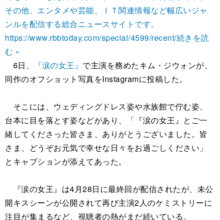
その他、エンタメや芸能、ＩＴ関連情報など幅広いジャ
ンルを配信する総合ニュースサイトです。
https://www.rbbtoday.com/special/4599/recent/
続きを読
む »
6日、
『涙の女王』
で主演を務めたキム・ジウォンが、
同作のオフショット写真をInstagramに投稿した。
そこには、ウェディングドレス姿や水族館で佇む姿、
台本に目を落とす姿などがあり、「『涙の女王』とご一
緒してくださった皆さま、ありがとうございました。皆
さま、どうぞお元気で幸せな日々をお過ごしください」
とキャプションが添えてあった。
『涙の女王』は4月28日に最終回が配信されたが、未公
開キスシーンが公開されて再び主演2人のケミストリーに
注目が集まるなど、視聴者の熱がまだ続いている。