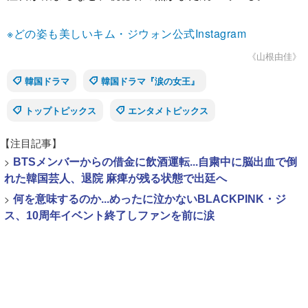
※どの姿も美しいキム・ジウォン公式Instagram
《山根由佳》
韓国ドラマ
韓国ドラマ『涙の女王』
トップトピックス
エンタメトピックス
【注目記事】
>
BTSメンバーからの借金に飲酒運転...自粛中に脳出血で倒
れた韓国芸人、退院 麻痺が残る状態で出廷へ
>
何を意味するのか...めったに泣かないBLACKPINK・ジ
ス、10周年イベント終了しファンを前に涙