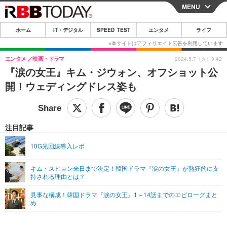
MENU
CLOSE
ホーム
IT・デジタル
SPEED TEST
エンタメ
ライフ
ホーム
IT・デジタル
エンタメ
映画・ドラマ
2024.5.7（火）9:42
『涙の女王』キム・ジウォン、オフショット公
IT・デジタルTOP
スマートフォン
SPEED TEST
開！ウェディングドレス姿も
ネタ
ガジェット・ツール
エンタメ
ショッピング
その他
エンタメTOP
映画・ドラマ
ライフ
注目記事
韓流・K-POP
韓国・芸能
ライフTOP
グルメ
リリース一覧
10G光回線導入レポ
音楽
スポーツ
ペット
ショッピング
プッシュ通知の停止方法
キム・スヒョン来日まで決定！韓国ドラマ『涙の女王』が熱狂的に支
持される理由とは？
グラビア
ブログ
その他
見事な構成！韓国ドラマ『涙の女王』1～14話までのエピローグまと
ショッピング
その他
め