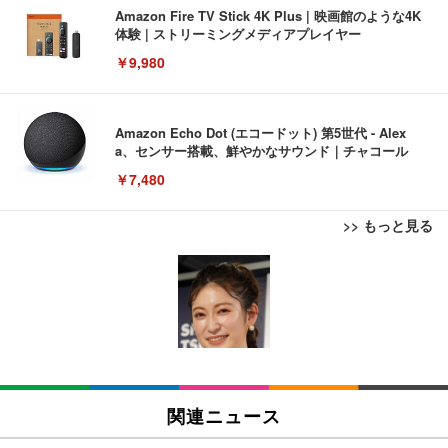
Amazon Fire TV Stick 4K Plus | 映画館のような4K
体験 | ストリーミングメディアプレイヤー
￥9,980
Amazon Echo Dot (エコードット) 第5世代 - Alex
a、センサー搭載、鮮やかなサウンド｜チャコール
￥7,480
>> もっと見る
[EdoErgo] オフィスチェア 椅子 テレワーク 疲れな
EIZO ビジネス向けプレミアムモニター | FlexScan
Amazonベーシック ペットシーツ 薄型 レギュラー 1
い 跳ね上げ式アームレスト コンパクト 約105度ロッ
EV3240X-WT | 31.5型4K UHD・USB Type-C・ホワ
回使い捨て 無香料 ホワイト 300枚
キング pc 事務椅子 360度回転 座面昇降 強化ナイロ
イト
ン樹脂ベース 通気性メッシュ 在宅ワーク H-WY01
￥3,373
￥5,699
￥105,595
(黒網+黒枠+黒足)
EIZO ビジネス向けプレミアムモニター | FlexScan
SIHOO B100 オフィスチェア／デスクチェア メッシ
Amazonベーシック ペットシーツ 厚型 ワイド 42枚
EV2740X-WT | 27.0型4K UHD・USB Type-C・ホワ
ュチェア 人間工学 疲れない ブラック
x2袋(84枚) ホワイト(吸収面:ライトブルー)
関連ニュース
イト
￥27,999
￥3,234
￥109,572