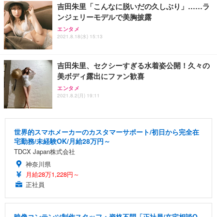
吉田朱里「こんなに脱いだの久しぶり」……ラ
ンジェリーモデルで美胸披露
エンタメ
2021.8.18(水) 15:13
吉田朱里、セクシーすぎる水着姿公開！久々の
美ボディ露出にファン歓喜
エンタメ
2021.8.2(月) 19:11
世界的スマホメーカーのカスタマーサポート/初日から完全在
宅勤務/未経験OK/月給28万円～
TDCX Japan株式会社
神奈川県
月給28万1,228円～
正社員
映像コンテンツ制作スタッフ・資格不問「正社員/在宅相談O