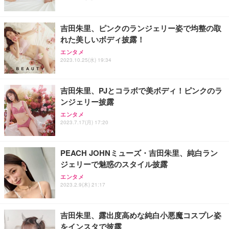
吉田朱里、ピンクのランジェリー姿で均整の取
れた美しいボディ披露！
エンタメ
2023.10.25(水) 19:34
吉田朱里、PJとコラボで美ボディ！ピンクのラ
ンジェリー披露
エンタメ
2023.7.17(月) 17:20
PEACH JOHNミューズ・吉田朱里、純白ラン
ジェリーで魅惑のスタイル披露
エンタメ
2023.2.9(木) 21:17
吉田朱里、露出度高めな純白小悪魔コスプレ姿
をインスタで披露