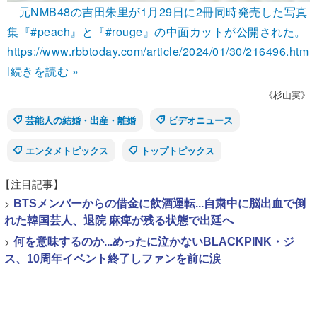
元NMB48の吉田朱里が1月29日に2冊同時発売した写真
集『#peach』と『#rouge』の中面カットが公開された。
https://www.rbbtoday.com/article/2024/01/30/216496.htm
l
続きを読む »
《杉山実》
芸能人の結婚・出産・離婚
ビデオニュース
エンタメトピックス
トップトピックス
【注目記事】
>
BTSメンバーからの借金に飲酒運転...自粛中に脳出血で倒
れた韓国芸人、退院 麻痺が残る状態で出廷へ
>
何を意味するのか...めったに泣かないBLACKPINK・ジ
ス、10周年イベント終了しファンを前に涙