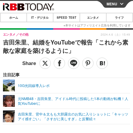
MENU
CLOSE
ホーム
IT・デジタル
SPEED TEST
エンタメ
ライフ
ホーム
IT・デジタル
エンタメ
その他
2024.4.6（土）15:49
吉田朱里、結婚をYouTubeで報告「これから素
IT・デジタルTOP
スマートフォン
SPEED TEST
敵な家庭を築けるように」
ネタ
ガジェット・ツール
エンタメ
ショッピング
その他
エンタメTOP
映画・ドラマ
ライフ
注目記事
韓流・K-POP
韓国・芸能
ライフTOP
グルメ
リリース一覧
10G光回線導入レポ
音楽
スポーツ
ペット
ショッピング
プッシュ通知の停止方法
元NMB48・吉田朱里、アイドル時代に投稿した1本の動画が転機！人
気YouTuberに
グラビア
ブログ
その他
吉田朱里、背中＆太もも大胆露出のお気に入りショットに「キャッツ
ショッピング
その他
アイ感すごい」「さすがに美しすぎ」と反響続々