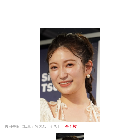
吉田朱里【写真：竹内みちまろ】
全 1 枚