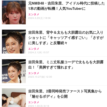
元NMB48・吉田朱里、アイドル時代に投稿した
1本の動画が転機！人気YouTuberに
Sezlife オフィスチェア デスクチェア 疲れない テレ
【純正品】27"ゲーミングモニター DualSense 充電
ネオ・ルーライフ ネオ・オムツ L 中型犬用 26枚入
エンタメ
ワーク チェア 強化バックレスト 30度ロッキング機
2024.3.23(土) 18:06
フック付き（CFI-ZDM1J）
り 単品
能 人間工学 椅子 腰サポート 90度跳ね上げ式アーム
レスト 3Dヘッドレスト ハンガー付き 高反発クッシ
￥49,979
￥1,800
￥7,680
ョン PCチェア 通気性メッシュ ゲーミング/勉強/事
吉田朱里、背中＆太もも大胆露出のお気に入り
務用 おしゃれ パソコンチェア (ブラック)
ショットに「キャッツアイ感すごい」「さすが
Sezlife オフィスチェア デスクチェア 疲れない テレ
【整備済み品】Dell E2724HS 27インチ 液晶モニタ
Smart Basic(スマートベーシック) 【Amazon.co.jp
に美しすぎ」と反響続々
ワーク チェア 強化バックレスト 30度ロッキング機
ー フルHD（1920×1080）VA 非光沢 HDMI/DisplayP
限定】 Smart Basic アイリスオーヤマ ペットシーツ
能 人間工学 椅子 腰サポート 90度跳ね上げ式アーム
ort/VGA スピーカー内蔵 高さ調整 スイベル VESA対
超厚型 お徳用 ワイド 100枚入 (x 1) (ケース販売)
エンタメ
2024.2.1(木) 15:57
レスト 3Dヘッドレスト ハンガー付き 高反発クッシ
応 ComfortView ビジネス向け
￥7,680
￥15,800
￥3,670
ョン PCチェア 通気性メッシュ ゲーミング/勉強/事
吉田朱里、ミニ丈私服コーデで太ももを大胆露
務用 おしゃれ パソコンチェア (ホワイト)
出！「美脚すぎて憧れます」
ANDWINT オフィスチェア デスクチェア 肘なし メ
【MiniLED/24.5inch/280Hz/FHD】GRAPHT THE S
アイリスオーヤマ ペットシーツ 超厚型 お徳用 レギ
ッシュ 通気性 ランバーサポート付き 腰サポート ガ
HOOTER Gaming Monitor 24” Essential ゲーミン
エンタメ
ュラー 200枚入【Amazon.co.jp限定】
ス圧無段階昇降 360度回転 キャスター付き コンパク
グモニター QD 24.5インチ 1ms FHD 量子ドット 残
2023.10.27(金) 12:30
ト 幅52×奥行58.5×高さ84～96cm テレワーク 在宅
像低減 (3年保証 | 輝点保証 | 日本メーカー)
￥3,731
￥4,139
￥34,980
勤務 ブラック
吉田朱里、2冊同時発売ファースト写真集から
「魅せるボディ」を公開
エンタメ
2024.1.30(火) 8:16