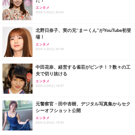
エンタメ
2024.3.23(土) 20:54
北野日奈子、実の兄“まーくん”がYouTube初登
場！
エンタメ
2024.3.23(土) 20:48
中田花奈、経営する雀荘がピンチ！？数々の工
夫で切り抜ける
エンタメ
2024.3.23(土) 19:57
元警察官・田中杏樹、デジタル写真集からセク
シーオフショット公開
エンタメ
2024.3.23(土) 19:34