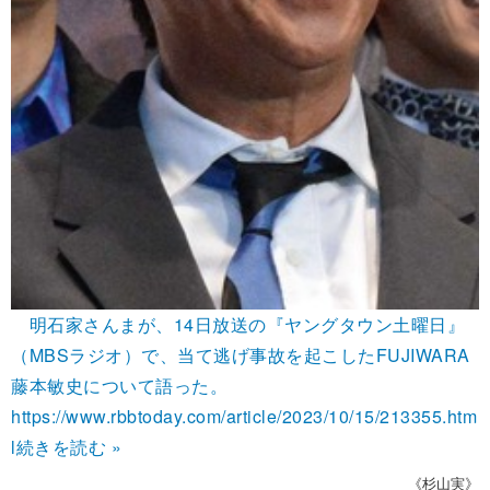
明石家さんまが、14日放送の『ヤングタウン土曜日』
（MBSラジオ）で、当て逃げ事故を起こしたFUJIWARA
藤本敏史について語った。
https://www.rbbtoday.com/article/2023/10/15/213355.htm
l
続きを読む »
《杉山実》