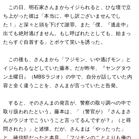
この日、明石家さんまからイジられると、ひな壇で立
ち上がった彼は「本当に、申し訳ございませんでし
た！」と深々と頭を下げて謝罪。また「僕、『逃走中』
出ても絶対逃げません。もし呼ばれたとしても、始まっ
たらすぐ自首する」とボケて笑いを誘った。
この後も、さんまから「フジモン、いや逃げモン」と
イジられるなどしていた藤本。だが昨年、『ヤングタウ
ン土曜日』（MBSラジオ）の中で、自分が話していた内
容と全く違うことを、さんまが言っていたと告発。
すると、そのさんまの発言が、警察の取り調べの中で
取り扱われたという。藤本は、「（警官が）『さんまさ
んがラジオでこういうこと言ってるんですが？』（と尋
問された）」と述懐。だが、さんまは「やったった」
と、確信犯だったと本音。「フジモンのことよりも俺の