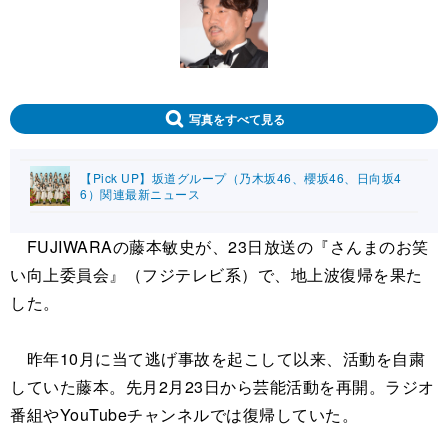
写真をすべて見る
【Pick UP】坂道グループ（乃木坂46、櫻坂46、日向坂4
6）関連最新ニュース
FUJIWARAの藤本敏史が、23日放送の『さんまのお笑
い向上委員会』（フジテレビ系）で、地上波復帰を果た
した。
昨年10月に当て逃げ事故を起こして以来、活動を自粛
していた藤本。先月2月23日から芸能活動を再開。ラジオ
番組やYouTubeチャンネルでは復帰していた。