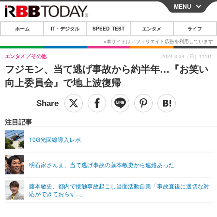
MENU
CLOSE
ホーム
IT・デジタル
SPEED TEST
エンタメ
ライフ
ホーム
IT・デジタル
エンタメ
その他
2024.3.24（日）11:01
フジモン、当て逃げ事故から約半年…『お笑い
IT・デジタルTOP
スマートフォン
SPEED TEST
向上委員会』で地上波復帰
ネタ
ガジェット・ツール
エンタメ
ショッピング
その他
エンタメTOP
映画・ドラマ
ライフ
注目記事
韓流・K-POP
韓国・芸能
ライフTOP
グルメ
リリース一覧
10G光回線導入レポ
音楽
スポーツ
ペット
ショッピング
プッシュ通知の停止方法
明石家さんま、当て逃げ事故の藤本敏史から連絡あった
グラビア
ブログ
その他
藤本敏史、都内で接触事故起こし当面活動自粛「事故直後に適切な対
ショッピング
その他
応ができておらず...」