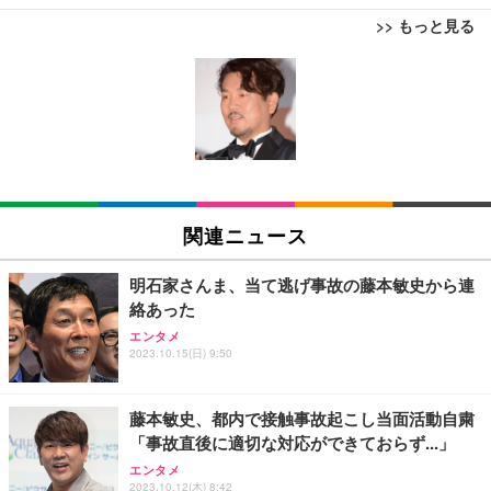
>> もっと見る
[EdoErgo] オフィスチェア 椅子 テレワーク 疲れな
EIZO ビジネス向けプレミアムモニター | FlexScan
Amazonベーシック ペットシーツ 薄型 レギュラー 1
い 跳ね上げ式アームレスト コンパクト 約105度ロッ
EV3240X-WT | 31.5型4K UHD・USB Type-C・ホワ
回使い捨て 無香料 ホワイト 300枚
キング pc 事務椅子 360度回転 座面昇降 強化ナイロ
イト
ン樹脂ベース 通気性メッシュ 在宅ワーク H-WY01
￥3,373
￥5,699
￥105,595
(黒網+黒枠+黒足)
EIZO ビジネス向けプレミアムモニター | FlexScan
SIHOO B100 オフィスチェア／デスクチェア メッシ
Amazonベーシック ペットシーツ 厚型 ワイド 42枚
EV2740X-WT | 27.0型4K UHD・USB Type-C・ホワ
ュチェア 人間工学 疲れない ブラック
x2袋(84枚) ホワイト(吸収面:ライトブルー)
関連ニュース
イト
￥27,999
￥3,234
￥109,572
明石家さんま、当て逃げ事故の藤本敏史から連
絡あった
Sezlife オフィスチェア デスクチェア 疲れない テレ
【純正品】27"ゲーミングモニター DualSense 充電
ネオ・ルーライフ ネオ・オムツ L 中型犬用 26枚入
エンタメ
ワーク チェア 強化バックレスト 30度ロッキング機
2023.10.15(日) 9:50
フック付き（CFI-ZDM1J）
り 単品
能 人間工学 椅子 腰サポート 90度跳ね上げ式アーム
レスト 3Dヘッドレスト ハンガー付き 高反発クッシ
￥49,979
￥1,800
￥7,680
ョン PCチェア 通気性メッシュ ゲーミング/勉強/事
藤本敏史、都内で接触事故起こし当面活動自粛
務用 おしゃれ パソコンチェア (ブラック)
「事故直後に適切な対応ができておらず...」
Sezlife オフィスチェア デスクチェア 疲れない テレ
【整備済み品】Dell E2724HS 27インチ 液晶モニタ
Smart Basic(スマートベーシック) 【Amazon.co.jp
エンタメ
ワーク チェア 強化バックレスト 30度ロッキング機
ー フルHD（1920×1080）VA 非光沢 HDMI/DisplayP
限定】 Smart Basic アイリスオーヤマ ペットシーツ
2023.10.12(木) 8:42